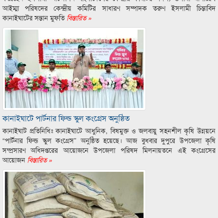
আইম্মা পরিষদের কেন্দ্রীয় কমিটির সাধারণ সম্পাদক তরুণ ইসলামী চিন্তাবিদ
কানাইঘাটের সন্তান মুফতি
বিস্তারিত »
কানাইঘাটে পার্টনার ফিল্ড স্কুল কংগ্রেস অনুষ্ঠিত
কানাইঘাট প্রতিনিধিঃ কানাইঘাটে আধুনিক, বিষমুক্ত ও জলবায়ু সহনশীল কৃষি উন্নয়নে
“পার্টনার ফিল্ড স্কুল কংগ্রেস” অনুষ্ঠিত হয়েছে। আজ বুধবার দুপুরে উপজেলা কৃষি
সম্প্রসারণ অধিদপ্তরের আয়োজনে উপজেলা পরিষদ মিলনায়তনে এই কংগ্রেসের
আয়োজন
বিস্তারিত »