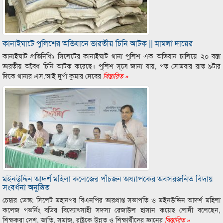
কানাইঘাটে পুলিশের অভিযানে ভারতীয় চিনি আটক || মামলা দায়ের
কানাইঘাট প্রতিনিধিঃ সিলেটের কানাইঘাট থানা পুলিশ এক অভিযান চালিয়ে ২০ বস্তা
ভারতীয় অবৈধ চিনি আটক করেছে। পুলিশ সূত্রে জানা যায়, গত সোমবার রাত ৯টার
দিকে থানার এস.আই দুর্গা কুমার দেবের
বিস্তারিত »
মইনউদ্দিন আদর্শ মহিলা কলেজের পাঁচজন অধ্যাপকের অবসরজনিত বিদায়
সংবর্ধনা অনুষ্ঠিত
চেম্বার ডেস্ক: সিলেট মহানগর বিএনপির ভারপ্রাপ্ত সভাপতি ও মইনউদ্দিন আদর্শ মহিলা
কলেজ গভর্নিং বডির বিদ্যোৎসাহী সদস্য রেজাউল হাসান কয়েছ লোদী বলেছেন,
শিক্ষকরা দেশ, জাতি, সমাজ, রাষ্ট্রকে উন্নত ও শিক্ষার্থীদের জ্ঞানের
বিস্তারিত »