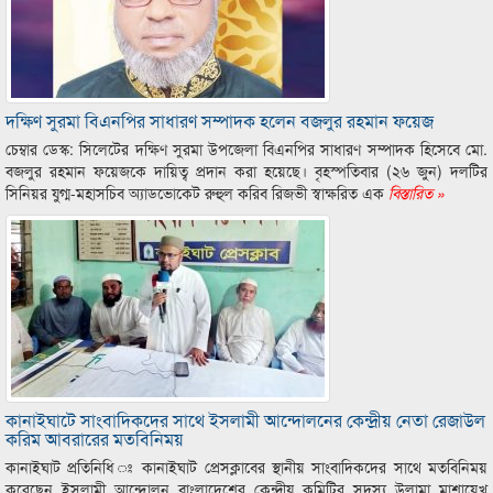
দক্ষিণ সুরমা বিএনপির সাধারণ সম্পাদক হলেন বজলুর রহমান ফয়েজ
চেম্বার ডেস্ক: সিলেটের দক্ষিণ সুরমা উপজেলা বিএনপির সাধারণ সম্পাদক হিসেবে মো.
বজলুর রহমান ফয়েজকে দায়িত্ব প্রদান করা হয়েছে। বৃহস্পতিবার (২৬ জুন) দলটির
সিনিয়র যুগ্ম-মহাসচিব অ্যাডভোকেট রুহুল করিব রিজভী স্বাক্ষরিত এক
বিস্তারিত »
কানাইঘাটে সাংবাদিকদের সাথে ইসলামী আন্দোলনের কেন্দ্রীয় নেতা রেজাউল
করিম আবরারের মতবিনিময়
কানাইঘাট প্রতিনিধি ঃ কানাইঘাট প্রেসক্লাবের স্থানীয় সাংবাদিকদের সাথে মতবিনিময়
করেছেন ইসলামী আন্দোলন বাংলাদেশের কেন্দ্রীয় কমিটির সদস্য উলামা মাশায়েখ