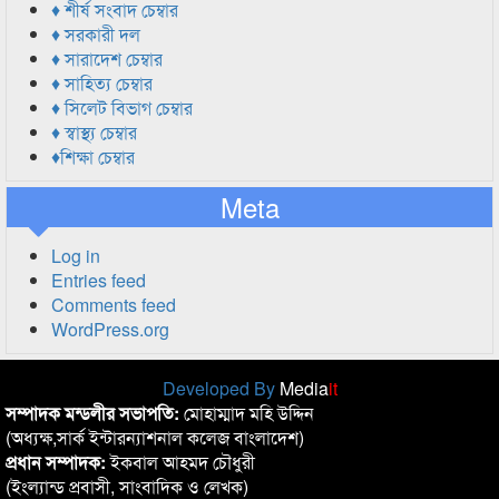
♦ শীর্ষ সংবাদ চেম্বার
♦ সরকারী দল
♦ সারাদেশ চেম্বার
♦ সাহিত্য চেম্বার
♦ সিলেট বিভাগ চেম্বার
♦ স্বাস্থ্য চেম্বার
♦শিক্ষা চেম্বার
Meta
Log in
Entries feed
Comments feed
WordPress.org
Developed By
Media
it
সম্পাদক মন্ডলীর সভাপতি:
মোহাম্মাদ মহি উদ্দিন
(অধ্যক্ষ,সার্ক ইন্টারন্যাশনাল কলেজ বাংলাদেশ)
প্রধান সম্পাদক:
ইকবাল আহমদ চৌধুরী
(ইংল্যান্ড প্রবাসী, সাংবাদিক ও লেখক)