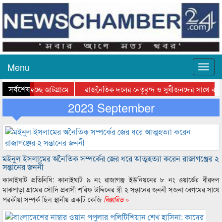
Menu
সর্বশেষ
াওয়া হচ্ছে আটগ্রামে
রাজনৈতিক দলের নেতৃবৃন্দ ও সুধীজনদের সাথে কানা
তার পুরস্কার বিতরণ সম্পন্ন
2023 September
সিলেটে বাংলাদেশ গ্রুপ থিয়েটার ফেডারেশানের বিভাগী
মইনুল ইসলামের অনৈতিক সম্পর্কের জের ধরে আত্মহত্যা করেন রাজাগঞ্জের ২
সন্তানের জননী
কানাইঘাট প্রতিনিধি: কানাইঘাট ৯ নং রাজাগঞ্জ ইউনিয়নের ৮ নং ওয়ার্ডের বীরদল
মাঝপাড়া গ্রামের সৌদি প্রবাসী শরিফ উদ্দিনের স্ত্রী ২ সন্তানের জননী সজনা বেগমের সাথে
পরকীয়া সম্পর্ক ছিল স্থানীয় একটি কেজি
বিস্তারিত »