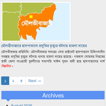
মৌলভীবাজারে হাসপাতালে প্রসুতির মৃত্যুর ঘটনায় মামলা দায়ের
মৌলভীবাজার প্রতিনিধি: মৌলভীবাজার সদরের সেবা প্রাইভেট হাসপাতালে চিকিৎসাধীন
অবস্থায় প্রসুতির মৃত্যুর ঘটনায় থানায় মামলা দায়ের হয়েছে। গতকাল সোমবার নিহতের
স্বামী জেলা আওয়ামী যুবলীগের সভাপতি সাঈদ সুমন বাদী হয়ে হাসপাতালের নার্স
বিস্তারিত »
১
২
৩
Next →
Archives
August 2026