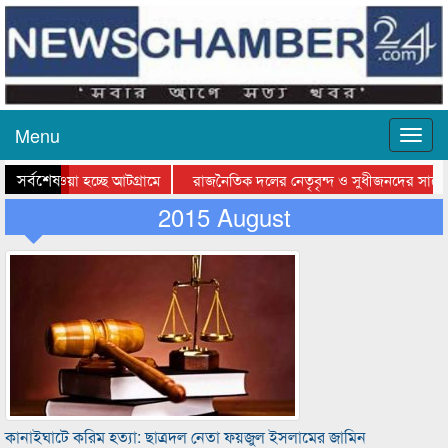
Menu
সর্বশেষ
িয়ে যাওয়া হচ্ছে আটগ্রামে
রাজনৈতিক দলের নেতৃবৃন্দ ও সুধীজনদের সাথে 
তিযোগিতার পুরস্কার বিতরণ সম্পন্ন
2015 August
সিলেটে বাংলাদেশ গ্রুপ থিয়েটার ফেডারেশানের ব
কানাইঘাটে করিম হত্যা: ছাত্রদল নেতা ফয়জুল ইসলামের জামিন