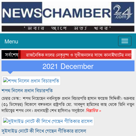
Menu
সর্বশেষ
রাজনৈতিক দলের নেতৃবৃন্দ ও সুধীজনদের সাথে কানাইঘাটের নবাগত
সিলেটে বাংলাদেশ গ্রুপ থিয়েটার ফেডারেশানের বিভাগীয় অভিনয় কর্মশাল
2021 December
শপথ নিলেন প্রধান বিচারপতি
চেম্বার ডেস্ক:: শপথ নিয়েছেন নবনিযুক্ত প্রধান বিচারপতি হাসান ফয়েজ সিদ্দিকী। শুক্রবার
(৩১ ডিসেম্বর) বিকেলে বঙ্গভবনে রাষ্ট্রপতি মো. আবদুল হামিদের কাছ থেকে তিনি নতুন
দায়িত্বের শপথ নেন। প্রধানমন্ত্রী শেখ হাসিনাও অনুষ্ঠানে
বিস্তারিত »
সুইসাইড নোটে কী লিখে গেছেন গীতিকার রাসেল