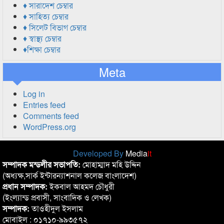
♦ সারাদেশ চেম্বার
♦ সাহিত্য চেম্বার
♦ সিলেট বিভাগ চেম্বার
♦ স্বাস্থ্য চেম্বার
♦শিক্ষা চেম্বার
Meta
Log in
Entries feed
Comments feed
WordPress.org
Developed By
Media
it
সম্পাদক মন্ডলীর সভাপতি:
মোহাম্মাদ মহি উদ্দিন
(অধ্যক্ষ,সার্ক ইন্টারন্যাশনাল কলেজ বাংলাদেশ)
প্রধান সম্পাদক:
ইকবাল আহমদ চৌধুরী
(ইংল্যান্ড প্রবাসী, সাংবাদিক ও লেখক)
সম্পাদক:
তাওহীদুল ইসলাম
মোবাইল : ০১৭১০-৯৯৩৫৭২