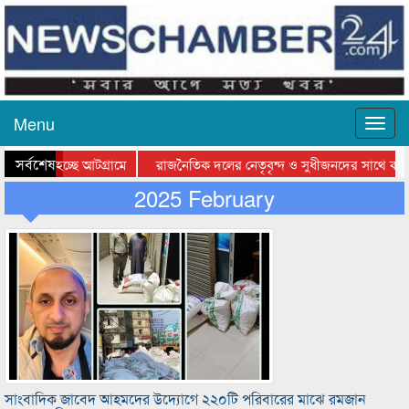
Menu
সর্বশেষ
ওয়া হচ্ছে আটগ্রামে
রাজনৈতিক দলের নেতৃবৃন্দ ও সুধীজনদের সাথে কানাইঘ
র পুরস্কার বিতরণ সম্পন্ন
2025 February
সিলেটে বাংলাদেশ গ্রুপ থিয়েটার ফেডারেশানের বিভাগীয়
সাংবাদিক জাবেদ আহমদের উদ্যোগে ২২০টি পরিবারের মাঝে রমজান