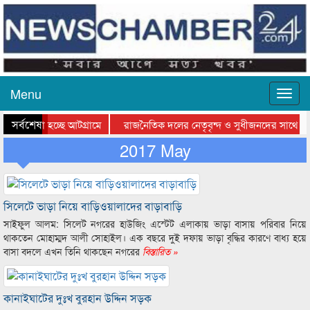
Menu
সর্বশেষ
ে যাওয়া হচ্ছে আটগ্রামে
রাজনৈতিক দলের নেতৃবৃন্দ ও সুধীজনদের সাথে ক
যোগিতার পুরস্কার বিতরণ সম্পন্ন
2017 May
সিলেটে বাংলাদেশ গ্রুপ থিয়েটার ফেডারেশানের বিভ
সিলেটে ভাড়া নিয়ে বাড়িওয়ালাদের বাড়াবাড়ি
সাইফুল আলম: সিলেট নগরের হাউজিং এস্টেট এলাকায় ভাড়া বাসায় পরিবার নিয়ে
থাকতেন মোহাম্মদ আলী সোহাইল। এক বছরে দুই দফায় ভাড়া বৃদ্ধির কারণে বাধ্য হয়ে
বাসা বদলে এখন তিনি থাকছেন নগরের
বিস্তারিত »
কানাইঘাটের দুঃখ বুরহান উদ্দিন সড়ক