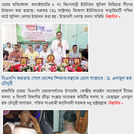
চেম্বার প্রতিবেদক: কানাইঘাটের ৮ নং ঝিংগাবাড়ী ইউনিয়ন ফুটবল প্রিমিয়ার লীগের
উদ্বোধন করা হয়েছে। শুক্রবার (৩১ অক্টোবর) বিকেলে ইউনিয়নের ভাড়ারিমাটি পশ্চিম
মাঠে ফুটবল খেলার উদ্বোধন করা হয়। উদ্বোধনী খেলায় প্রধান অতিথি
বিস্তারিত »
বিএনপি ক্ষমতায় গেলে দেশের শিক্ষাব্যবস্থাকে ঢেলে সাজাবে : ড. এনামুল হক
চৌধুরী
রাজনীতি চেম্বার: বিএনপি চেয়ারপার্সনের উপদেষ্টা, কেন্দ্রীয় ফরেইন অ্যাফেয়ার্স টীমের
সদস্য ও সিলেট বিভাগীয় ক্রীড়া সংস্থার অ্যাডহক কমিটির সদস্য ড. মোহাম্মদ এনামুল
হক চৌধুরী বলেছেন, পতিত আওয়ামী ফ্যাসিবাদী সরকার শুধু রাষ্ট্রযন্ত্রকে
বিস্তারিত »