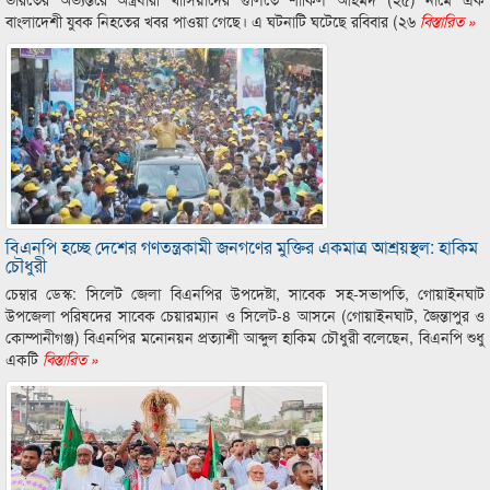
বাংলাদেশী যুবক নিহতের খবর পাওয়া গেছে। এ ঘটনাটি ঘটেছে রবিবার (২৬
বিস্তারিত »
বিএনপি হচ্ছে দেশের গণতন্ত্রকামী জনগণের মুক্তির একমাত্র আশ্রয়স্থল: হাকিম
চৌধুরী
চেম্বার ডেস্ক: সিলেট জেলা বিএনপির উপদেষ্টা, সাবেক সহ-সভাপতি, গোয়াইনঘাট
উপজেলা পরিষদের সাবেক চেয়ারম্যান ও সিলেট-৪ আসনে (গোয়াইনঘাট, জৈন্তাপুর ও
কোম্পানীগঞ্জ) বিএনপির মনোনয়ন প্রত্যাশী আব্দুল হাকিম চৌধুরী বলেছেন, বিএনপি শুধু
একটি
বিস্তারিত »