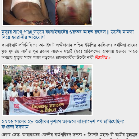
মৃত্যুর সাথে পাঞ্জা লড়ছে কানাইঘাটের গুরুতর আহত রুবেল || উল্টো মামলা
দিয়ে হয়রানীর অভিযোগ
কানাইঘাট প্রতিনিধি ঃ কানাইঘাট লক্ষীপ্রসাদ পশ্চিম ইউপির কালিনগর ধর্মটিলা গ্রামের
মৃত মুদরিছ আলীর পুত্র রুবেল আহমদ মড়াই (২২) প্রতিপক্ষের হামলায় গুরুতর আহত
অবস্থায় মৃত্যুর সাথে পাঞ্জা লড়লেও হামলাকারীরা উল্টো নারী
বিস্তারিত »
২০০৬ সালের ২৮ অক্টোবর নৃশংস তান্ডবে বাংলাদেশ পথ হারিয়েছিল:
ফখরুল ইসলাম
চেম্বার ডেস্ক: জামায়াতের কেন্দ্রীয় কর্মপরিষদ সদস্য ও সিলেট মহানগরী আমীর মুহাম্মদ