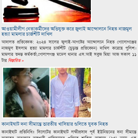
আওয়ামীলীগ নেতাকর্মীদের অভিযুক্ত করে জুলাই আন্দোলনে নিহত নাজমুল
হত্যা মামলার চার্জশীট দাখিল
আদালত প্রতিবেদক: ২০২৪ সালের জুলাই-আগষ্টের আন্দোলনে নিহত গোলােগঞ্জের
নাজমুল ইসলাম হত্যা মামলার চার্জশীট (চুড়ান্ত প্রতিবেদন) দাখিল করেছে পুলিশ।
মামলার তদন্ত কর্মকর্তা,গোলাপগঞ্জ মডেল থানার এস.আই সবুজ মিয়া আজ সকাল ১১
টার
বিস্তারিত »
কানাইঘাট দনা সীমান্তে ভারতীয় খাসিয়ার গুলিতে যুবক নিহত
কানাইঘাট প্রতিনিধিঃ সিলেটের কানাইঘাট লক্ষীপ্রসাদ পূর্ব ইউনিয়নের দনা সীমান্তে
ভারতের অভ্যন্তরে অস্ত্রধারী খাসিয়াদের গুলিতে শাকিল আহমদ (২৫) নামে এক