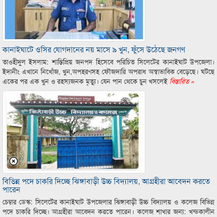
কানাইঘাটে ওসির যোগদানের নয় মাসে ৯ খুন, ফুঁসে উঠেছে জনগণ
তাওহীদুল ইসলাম: শান্তিপ্রিয় জনপদ হিসেবে পরিচিত সিলেটের কানাইঘাট উপজেলা।
ইদানীং এখানে নিখোঁজ, খুন,অপহরণসহ ফৌজদারি অপরাধ অস্বাভাবিক বেড়েছে। ঘটছে
একের পর এক খুন ও রহস্যজনক মৃত্যু। যেন পান থেকে চুন খসলেই
বিস্তারিত »
বিভিন্ন পদে চাকরি দিচ্ছে ঝিঙ্গাবাড়ী উচ্চ বিদ্যালয়, আগ্রহীরা আবেদন করতে
পারেন
চেম্বার ডেস্ক: সিলেটের কানাইঘাট উপজেলার ঝিঙ্গাবাড়ী উচ্চ বিদ্যালয় ও কলেজ বিভিন্ন
পদে চাকরি দিচ্ছে। আগ্রহীরা আবেদন করতে পারেন। কলেজ শাখার জন্য: খন্ডকালীন