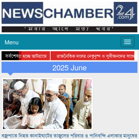
Menu
সর্বশেষ
 যাওয়া হচ্ছে আটগ্রামে
রাজনৈতিক দলের নেতৃবৃন্দ ও সুধীজনদের সাথে কা
োগিতার পুরস্কার বিতরণ সম্পন্ন
2025 June
সিলেটে বাংলাদেশ গ্রুপ থিয়েটার ফেডারেশানের বিভা
বজ্রপাতে নিহত কানাইঘাটের তাজুলের পরিবার ও পানিবন্দি এলাকার মানুষের