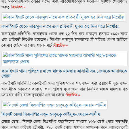
সুস্থ মন-মানসিকতা তৈরির লক্ষ্যে এবং প্রতিযোগিতামূলক মনোভাব সৃষ্টিতে খেলাধুলার
গুরুত্ব
বিস্তারিত »
কানাইঘাট থেকে নাজমুল নামে এক প্রতিবন্ধী যুবক ২২ দিন ধরে নিখোঁজ
কানাইঘাট প্রতিনিধি: কানাইঘাট থেকে গত ২২ দিন ধরে নাজমুল ইসলাম (৩৫) নামে
এক প্রতিবন্ধী নিখোঁজ রয়েছেন। নিখোঁজ নাজমুল ইসলামের স্ত্রী মরিয়ম বেগম স্বামীকে
কোথাও খোঁজে না পেয়ে গত ৮ মার্চ
বিস্তারিত »
কানাইঘাট থানা পুলিশের হাতে মাদক মামলার আসামী সহ ৮জনকে আদালতে
প্রেরন
কানাইঘাট প্রতিনিধি: কানাইঘাট থানা পুলিশ মাদক সহ ২জন এবং ওয়ারেন্ট ভূক্ত ২জন
আসামীকে গ্রেফতার করেছে। থানা পুলিশ সূত্রে জানা যায় নিয়মিত মাদক মামলায় গত
সোমবার গভীর রাতে সুরইঘাট এলাকা থেকে
বিস্তারিত »
সিলেট জেলা বিএনপির নতুন নেতৃত্বে কাইয়ুম-এমরান-শামীম
চেম্বার ডেস্ক:: সিলেট জেলা বিএনপির কাউন্সিলের মাধ্যমে ৮৬৮ ভোট পেয়ে সভাপতি
পদে আব্দুল কাইয়ুম চৌধুরী, ৭৯৮ ভোট পেয়ে সাধারণ সম্পাদক পদে অ্যাডভোকেট