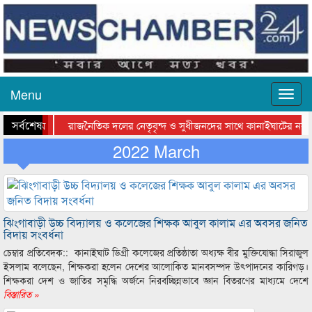
Menu
সর্বশেষ
রাজনৈতিক দলের নেতৃবৃন্দ ও সুধীজনদের সাথে কানাইঘাটের নবাগ
সিলেটে বাংলাদেশ গ্রুপ থিয়েটার ফেডারেশানের বিভাগীয় অভিনয় কর্মশ
2022 March
ঝিংগাবাড়ী উচ্চ বিদ্যালয় ও কলেজের শিক্ষক আবুল কালাম এর অবসর জনিত
বিদায় সংবর্ধনা
চেম্বার প্রতিবেদক:: কানাইঘাট ডিগ্রী কলেজের প্রতিষ্ঠাতা অধ্যক্ষ বীর মুক্তিযোদ্ধা সিরাজুল
ইসলাম বলেছেন, শিক্ষকরা হলেন দেশের আলোকিত মানবসম্পদ উৎপাদনের কারিগড়।
শিক্ষকরা দেশ ও জাতির সমৃদ্ধি অর্জনে নিরবচ্ছিন্নভাবে জ্ঞান বিতরণের মাধ্যমে দেশে
বিস্তারিত »