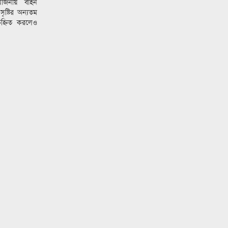
য়োজনীয় বাহন
 সৃষ্টির অন্যতম
িহ্নিত করলেও