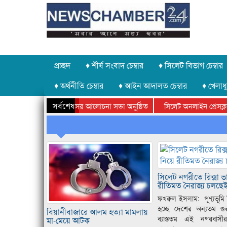
প্রচ্ছদ
♦ শীর্ষ সংবাদ চেম্বার
♦ সিলেট বিভাগ চেম্বার
♦ অর্থনীতি চেম্বার
♦ আইন আদালত চেম্বার
♦ খেলাধু
সর্বশেষ
গে গণঅভ্যুত্থান দিবসের আলোচনা সভা অনুষ্ঠিত
সিলেট অনলাইন প্রেসক্লাবের প
ষে কানাইঘাটে আলোচনা সভা ও সম্মাননা প্রদান
কানাইঘাটের কিশোর আহাদের খু
সিলেট নগরীতে রিক্সা ভ
রীতিমত নৈরাজ্য চলছে
ফখরুল ইসলাম: পূণ্যভূমি
হচ্ছে দেশের অন্যতম গুরুত
বিয়ানীবাজারে আলম হত্যা মামলায়
ব্যাস্ততম এই নগরবাস
মা-মেয়ে আটক