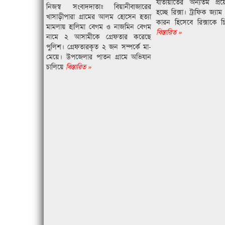
যাতায়াতের অন্যতম প্র
নিজস্ব সংবাদদাতাঃ বিয়ানীবাজারের
হচ্ছে রিক্সা। ট্রাফিক জ্যাম
খাসাড়ীপারা গ্রামের আলম হোসেন হত্যা
কারন হিসেবে রিক্সাকে চ
মামলায় হালিমা বেগম ও নাজমিন বেগম
বিস্তারিত »
নামে ২ আসামীকে গ্রেফতার করেছে
পুলিশ। গ্রেফতারকৃত ২ জন সম্পর্কে মা-
মেয়ে। উপজেলার পাতন গ্রামে অভিযান
চালিয়ে
বিস্তারিত »