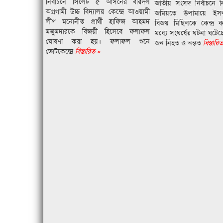
নির্বাচনে সিলেট ৫ আসনের বীরদল
জাতীয় সংসদ নির্বাচনে নির
অগ্রগামী উচ্চ বিদ্যালয় কেন্দ্রে আওয়ামী
জমিয়তে উলামায়ে ইসলাম
লীগ মনোনীত প্রার্থী হাফিজ আহমদ
বিজয় মিছিলকে কেন্দ্র ক
মজুমদারকে বিজয়ী হিসেবে ফলাফল
মধ্যে সংঘর্ষের ঘটনা ঘটে
ঘোষণা করা হয়। ফলাফল শুনে
জন নিহত ও অন্তত
বিস্তারি
ভােটকেন্দ্রে
বিস্তারিত »