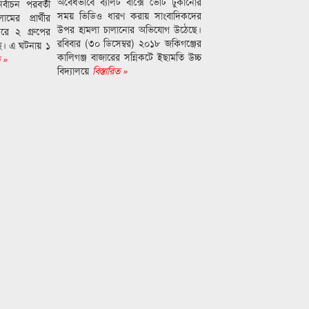
অবৈধভাবে ব্যালট বাক্সে ভোট ঢুকানোর
্বাচন পরবর্তী
সময় ভিডিও ধারণ করায় সাংবাদিকদের
ের প্রার্থীর
উপর হামলা চালানোর অভিযোগ উঠেছে।
রে ২ গ্রুপের
রবিবার (৩০ ডিসেম্বর) ২০১৮ জকিগঞ্জের
ছে। এ ঘটনায় ১
কালিগঞ্জ বাজারের সন্নিকটে ইছামতি উচ্চ
ত »
বিদ্যালয়ে
বিস্তারিত »