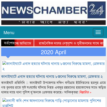
Menu
সর্বশেষ
াওয়া হচ্ছে আটগ্রামে
রাজনৈতিক দলের নেতৃবৃন্দ ও সুধীজনদের সাথে কানাই
ার পুরস্কার বিতরণ সম্পন্ন
সিলেটে বাংলাদেশ গ্রুপ থিয়েটার ফেডারেশানের বিভাগীয
2020 April
কানাইঘাটে এবাদ হত্যার ঘটনায় থানায় ৮জনের বিরুদ্ধে মামলা, গ্রেফতার ২
কানাইঘাট প্রতিনিধি :: কানাইঘাট উপজেলার দক্ষিণ বাণীগ্রাম ইউনিয়নের ছত্রপুর গ্রামে
গত বুধবার রাতে সৃষ্ট সংঘর্ষের ঘটনায় নিহত এবাদুর রহমানের হত্যাকান্ডের সাথে জড়িত
থাকার দায়ে থানা পুলিশ দু’জনকে গ্রেফতার করেছে। আটককৃতরা
বিস্তারিত »