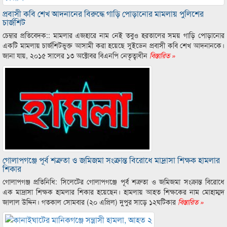
প্রবাসী কবি শেখ আদনানের বিরুদ্ধে গাড়ি পোড়ানোর মামলায় পুলিশের
চার্জশিট
চেম্বার প্রতিবেদক:: মামলার এজহারে নাম নেই তবুও হরতালের সময় গাড়ি পোড়ানোর
একটি মামলায় চার্জশিটভুক্ত আসামী করা হয়েছে সুইডেন প্রবাসী কবি শেখ আদনানকে।
জানা যায়, ২০১৫ সালের ১৩ অক্টোবর বিএনপি নেতৃত্বাধীন
বিস্তারিত »
গোলাপগঞ্জে পূর্ব শত্রুতা ও জমিজমা সংক্রান্ত বিরোধে মাদ্রাসা শিক্ষক হামলার
শিকার
গোলাপগঞ্জ প্রতিনিধি: সিলেটের গোলাপগঞ্জে পূর্ব শত্রুতা ও জমিজমা সংক্রান্ত বিরোধে
এক মাদ্রাসা শিক্ষক হামলার শিকার হয়েছেন। হামলায় আহত শিক্ষকের নাম মোহাম্মদ
জালাল উদ্দিন। গতকাল সোমবার (২০ এপ্রিল) দুপুর সাড়ে ১২ঘটিকার
বিস্তারিত »