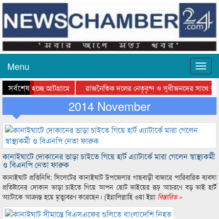
Menu
সর্বশেষ
 যাওয়া হচ্ছে আটগ্রামে
রাজনৈতিক দলের নেতৃবৃন্দ ও সুধীজনদের সাথে কান
গিতার পুরস্কার বিতরণ সম্পন্ন
2014 November
সিলেটে বাংলাদেশ গ্রুপ থিয়েটার ফেডারেশানের বিভাগ
কানাইঘাটে দোকানের ভাড়া চাইতে গিয়ে হার্ট এ্যাটার্কে মারা গেলেন স্বাস্থ্যকর্মী
ও বিএনপি নেতা ফারুক
কানাইঘাট প্রতিনিধি: সিলেটের কানাইঘাট উপজেলার গাছবাড়ী বাজারে পারিবারিক ব্যবসা
প্রতিষ্টানের দোকান ভাড়া চাইতে গিয়ে আপন ছোট ভাইয়ের রূঢ় আচরণে বড় ভাই হার্ট
অ্যাটাকে আক্রান্ত হয়ে মৃত্যুবরণ করেছেন। (ইন্নালিল্লাহি ওয়া ইন্না
বিস্তারিত »