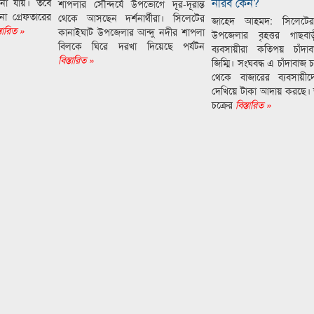
নীরব কেন?
ানা যায়। তবে
শাপলার সৌন্দর্যে উপভোগে দূর-দূরান্ত
ো গ্রেফতারের
থেকে আসছেন দর্শনার্থীরা। সিলেটের
জাহেদ আহমদ: সিলেটের
্তারিত »
কানাইঘাট উপজেলার আন্দু নদীর শাপলা
উপজেলার বৃহত্তর গাছবা
বিলকে ঘিরে দরখা দিয়েছে পর্যটন
ব্যবসায়ীরা কতিপয় চাঁদা
বিস্তারিত »
জিম্মি। সংঘবদ্ধ এ চাঁদাবাজ চক
থেকে বাজারের ব্যবসায়ী
দেখিয়ে টাকা আদায় করছে। 
চক্রের
বিস্তারিত »