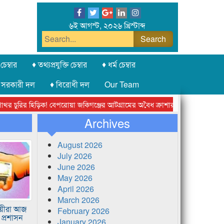
৬ই আগস্ট, ২০২৬ খ্রিস্টাব্দ
চেম্বার
♦ তথ্যপ্রযুক্তি চেম্বার
♦ ধর্ম চেম্বার
 সরকারী দল
♦ বিরোধী দল
Our Team
ির হিড়িক! বেপরোয়া জকিগঞ্জের আটগ্রামের অবৈধ ক্রাশার জোন চক্র
লন্ডনে সি
Archives
August 2026
July 2026
June 2026
May 2026
April 2026
March 2026
ায়ীরা আজ
February 2026
 প্রশাসন
January 2026