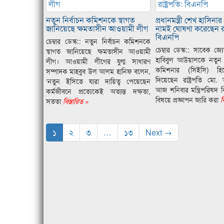
নতুন নির্বাচন কমিশনকে স্বাগত
প্রধানমন্ত্রী শেখ হাসিনা
জানিয়েছে ক্ষমতাসীন আওয়ামী লীগ
নামই ঘোষণা করেছেন রাষ্
বিএনপি
চেম্বার ডেস্ক:: নতুন নির্বাচন কমিশনকে
চেম্বার ডেস্ক:: সাবেক জ্য
স্বাগত জানিয়েছে ক্ষমতাসীন আওয়ামী
হাবিবুল আউয়ালকে নতুন প্
লীগ। আওয়ামী লীগের যুগ্ম সাধারণ
কমিশনার (সিইসি) হি
সম্পাদক মাহবুব উল আলম হানিফ বলেন,
দিয়েছেন রাষ্ট্রপতি মো. 
‘নতুন ইসিতে যারা দায়িত্ব পেয়েছেন
আজ শনিবার মন্ত্রিপরিষদ
কর্মজীবনে প্রত্যেকেই অত্যন্ত দক্ষতা,
বিষয়ে প্রজ্ঞাপন জারি করা
বি
সততা
বিস্তারিত »
১
২
৩
…
১৩
Next →