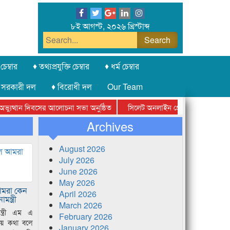
৮ই আগস্ট, ২০২৬ খ্রিস্টাব্দ
চেম্বার
♦ তথ্যপ্রযুক্তি চেম্বার
♦ ধর্ম চেম্বার
 সরকারী দল
♦ বিরোধী দল
Our Team
থান দিবসের আলোচনা সভা অনুষ্ঠিত
সিলেট অনলাইন প্রেসক্লাবের পুরস্কার বিতরণ
চ্ছে আটগ্রামে
Archives
August 2026
July 2026
June 2026
May 2026
আমরা কেন
April 2026
ন্ত্রী
March 2026
মন্ত্রী এম এ
February 2026
ষায় কথা বলে
January 2026