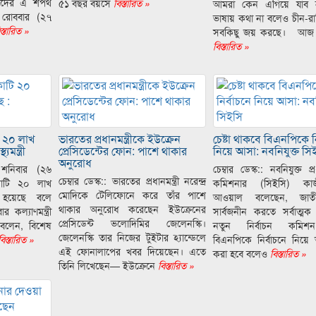
তাদের এ শপথ
৫১ বছর বয়সে
বিস্তারিত »
আমরা কেন এগিয়ে যাব ন
 রোববার (২৭
ভাষায় কথা না বলেও চীন-রাশ
স্তারিত »
সবকিছু জয় করছে। আজ র
বিস্তারিত »
ি ২০ লাখ
ভারতের প্রধানমন্ত্রীকে ইউক্রেন
চেষ্টা থাকবে বিএনপিকে ন
যমন্ত্রী
প্রেসিডেন্টের ফোন: পাশে থাকার
নিয়ে আসা: নবনিযুক্ত সি
অনুরোধ
ল শনিবার (২৬
চেম্বার ডেস্ক:: নবনিযুক্ত প্
চেম্বার ডেস্ক:: ভারতের প্রধানমন্ত্রী নরেন্দ্র
 কোটি ২০ লাখ
কমিশনার (সিইসি) কাজ
মোদিকে টেলিফোনে করে তাঁর পাশে
 হয়েছে বলে
আওয়াল বলেছেন, জাতীয়
থাকার অনুরোধ করেছেন ইউক্রেনের
র কল্যাণমন্ত্রী
সার্বজনীন করতে সর্বাত্মক 
প্রেসিডেন্ট ভলোদিমির জেলেনস্কি।
বলেন, বিশেষ
নতুন নির্বাচন কমিশ
জেলেনস্কি তার নিজের টুইটার হ্যান্ডেলে
িস্তারিত »
বিএনপিকে নির্বাচনে নিয়ে 
এই ফোনালাপের খবর দিয়েছেন। এতে
করা হবে বলেও
বিস্তারিত »
তিনি লিখেছেন— ইউক্রেনে
বিস্তারিত »