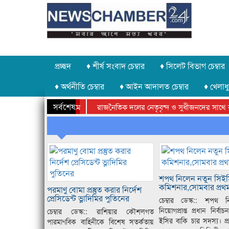
প্রচ্ছদ
♦ শীর্ষ সংবাদ চেম্বার
♦ সিলেট বিভাগ চেম্বার
♦ অর্থনীতি চেম্বার
♦ আইন আদালত চেম্বার
♦ খেলাধু
সর্বশেষ
রাজনৈতিক দলের নেতৃবৃন্দ ও সুধীজনদের সাথে কান
সিলেটে বাংলাদেশ গ্রুপ থিয়েটার ফেডারেশানের বিভাগীয়
শপথ নিলেন নতুন সিই
কমিশনার,সোমবার প্রথ
পরমাণু বোমা প্রস্তুত করার নির্দেশ
প্রেসিডেন্ট ভ্লাদিমির পুতিনের
চেম্বার ডেস্ক:: শপথ 
নিয়োগপ্রাপ্ত প্রধান নির্
চেম্বার ডেস্ক:: রাশিয়ার কৌশলগত
ইসির বাকি চার সদস্য। প্
পারমাণবিক বাহিনীকে বিশেষ সতর্কতায়