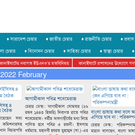
♦ সারাদেশ চেম্বার
♦ জাতীয় চেম্বার
♦ রাজনীতি চেম্বার
♦ প্রবাস 
লা চেম্বার
♦ বিনোদন চেম্বার
♦ সাহিত্য চেম্বার
♦ স্বাস্থ্য চেম্বার
♦
াইঘাটের নবাগত ইউএনও’র মতবিনিময়
কানাইঘাটে প্রশাসনের উদ্যোগে গণঅভ্যুত্
 অভিনয় কর্মশালা সম্পন্ন
2022 February
আবারো লোভার জব্দকৃত পাথর চুরি করে নিয়ে যাওয়া হ
আগামীকাল পবিত্র শবেমেরাজ
সিসহ ৪
চেম্বার ডেস্ক:: আগামীকাল সোমবার (২৬
ম বৈঠক
বাংলা ভাষায় কথা বলে 
রজব ১৪৪৩ হিজরি) দিবাগত রাতে পবিত্র
এগিয়ে যাব না : পরিকল্পনাম
নিয়েছেন সদ্য
শবেমেরাজ। ধর্মীয় ভাবগাম্ভীর্যের মধ্য দিয়ে
বাচন কমিশনারসহ
পালিত হবে পবিত্র এ রজনী। ইসলাম
চেম্বার ডেস্ক:: পরিকল্পনা
রধান বিচারপতি
ধর্মমতে, মহানবী হযরত মুহাম্মদ (সা.)-এর
মান্নান বলেছেন, বাংলা ভা