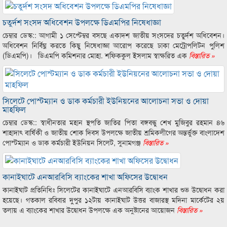
চতুর্দশ সংসদ অধিবেশন উপলক্ষে ডিএমপির নিষেধাজ্ঞা
চেম্বার ডেস্ক:: আগামী ১ সেপ্টেম্বর বসছে একাদশ জাতীয় সংসদের চতুর্দশ অধিবেশন।
অধিবেশন নির্বিঘ্ন করতে কিছু নিষেধাজ্ঞা আরোপ করেছে ঢাকা মেট্রোপলিটন পুলিশ
(ডিএমপি)। ডিএমপি কমিশনার মোহা. শফিককুল ইসলাম স্বাক্ষরিত এক
বিস্তারিত »
সিলেটে পোস্টম্যান ও ডাক কর্মচারী ইউনিয়নের আলোচনা সভা ও দোয়া
মাহফিল
চেম্বার ডেস্ক:: স্বাধীনতার মহান স্থপতি জাতির পিতা বঙ্গবন্ধু শেখ মুজিবুর রহমান ৪৬
শাহাদাৎ বার্ষিকী ও জাতীয় শোক দিবস উপলক্ষে জাতীয় শ্রমিকলীগের অন্তর্ভুক্ত বাংলাদেশ
পোস্টম্যান ও ডাক কর্মচারী ইউনিয়ন সিলেট, সুনামগঞ্জ
বিস্তারিত »
কানাইঘাটে এনআরবিসি ব্যাংকের শাখা অফিসের উদ্বোধন
কানাইঘাট প্রতিনিধিঃ সিলেটের কানাইঘাটে এনআরবিসি ব্যাংক শাখার শুভ উদ্বোধন করা
হয়েছে। গতকাল রবিবার দুপুর ১২টায় কানাইঘাট উত্তর বাজারস্থ মদিনা মার্কেটের ২য়
তলায় এ ব্যাংকের শাখার উদ্বোধন উপলক্ষে এক অনুষ্টানের আয়োজন
বিস্তারিত »