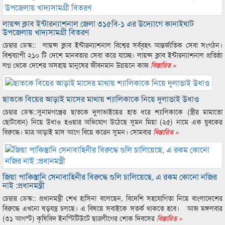
লায়ন্স ক্লাব ইন্টারন্যাশনাল জেলা ৩১৫বি-১ এর উদ্যোগে কানাইঘাট
উপজেলায় খাদ্যসামগ্রী বিতরণ
চেম্বার ডেস্ক:: লায়ন্স ক্লাব ইন্টারন্যাশনাল বিশ্বের সর্ববৃহৎ আন্তর্জাতিক সেবা সংগঠন।
বিশ্বব্যাপী ২১০ টি দেশে মানবতার সেবা করে যাচ্ছে। লায়ন্স ক্লাব ইন্টারন্যাশনাল প্রতিষ্ঠা
লগ্ন থেকে দেশের অসহায় মানুষের জীবনমান উন্নয়নে কাজ
বিস্তারিত »
ছাতকে বিয়ের আড়াই মাসের মাথায় শ্যালিকাকে নিয়ে দুলাভাই উধাও
চেম্বার ডেস্ক::সুনামগঞ্জের ছাতকে দুলাভাইয়ের হাত ধরে শ্যালিকাকে (স্ত্রীর মামাতো
ছোটবোন) নিয়ে উধাও হওয়ার অভিযোগ উঠেছে সুমন মিয়া (২৫) নামে এক যুবকের
বিরুদ্ধে। মাত্র আড়াই মাস আগে বিয়ে করেন সুমন। সোমবার
বিস্তারিত »
জিয়া পাকিস্তানি সেনাবাহিনীর বিরুদ্ধে গুলি চালিয়েছে, এ রকম কোনো নজির
নাই :প্রধানমন্ত্রী
চেম্বার ডেস্ক:: প্রধানমন্ত্রী শেখ হাসিনা বলেছেন, বিদেশি সহযোগিতা নিয়ে বাংলাদেশের
বিরুদ্ধে এখনো ষড়যন্ত্র চলছে। এ বিষয়ে সবাইকে সতর্ক থাকতে হবে। আজ মঙ্গলবার
(৩১ আগস্ট) কৃষিবিদ ইনস্টিটিউটে ছাত্রলীগের শোক দিবসের
বিস্তারিত »