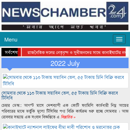
Menu
সর্বশেষ
রাজনৈতিক দলের নেতৃবৃন্দ ও সুধীজনদের সাথে কানাইঘাটের নবাগ
সিলেটে বাংলাদেশ গ্রুপ থিয়েটার ফেডারেশানের বিভাগীয় অভিনয় কর্মশা
2022 July
সোমবার থেকে ১১০ টাকায় সয়াবিন তেল, ৫৫ টাকায় চিনি বিক্রি করবে
টিসিবি
চেম্বার ডেস্ক:: আগস্ট মাসে দেশব্যাপী এক কোটি ফ্যামিলি কার্ডধারী নিম্ন আয়ের
পরিবারের মাঝে ভর্তুকি মূল্যে টিসিবির পণ্য বিক্রি কার্যক্রম শুরু হচ্ছে সোমবার । আজ
রোববার সন্ধ্যায় এক সংবাদ বিজ্ঞপ্তিতে এ
বিস্তারিত »