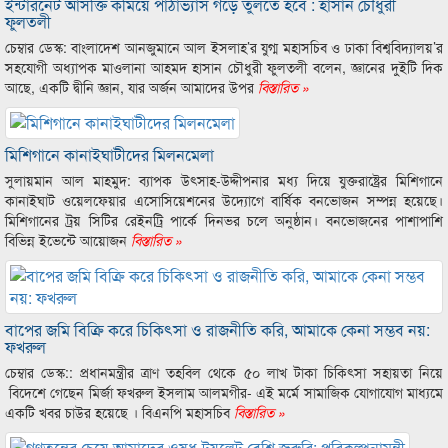
ইন্টারনেট আসক্তি কমিয়ে পাঠাভ্যাস গড়ে তুলতে হবে : হাসান চৌধুরী
ফুলতলী
চেম্বার ডেস্ক: বাংলাদেশ আনজুমানে আল ইসলাহ’র যুগ্ম মহাসচিব ও ঢাকা বিশ্ববিদ্যালয়’র
সহযোগী অধ্যাপক মাওলানা আহমদ হাসান চৌধুরী ফুলতলী বলেন, জ্ঞানের দুইটি দিক
আছে, একটি দ্বীনি জ্ঞান, যার অর্জন আমাদের উপর
বিস্তারিত »
মিশিগানে কানাইঘাটীদের মিলনমেলা
সুলায়মান আল মাহমুদ: ব্যাপক উৎসাহ-উদ্দীপনার মধ্য দিয়ে যুক্তরাষ্ট্রের মিশিগানে
কানাইঘাট ওয়েলফেয়ার এসোসিয়েশনের উদ্যোগে বার্ষিক বনভোজন সম্পন্ন হয়েছে।
মিশিগানের ট্রয় সিটির রেইনট্রি পার্কে দিনভর চলে অনুষ্ঠান। বনভোজনের পাশাপাশি
বিভিন্ন ইভেন্টে আয়োজন
বিস্তারিত »
বাপের জমি বিক্রি করে চিকিৎসা ও রাজনীতি করি, আমাকে কেনা সম্ভব নয়:
ফখরুল
চেম্বার ডেস্ক:: প্রধানমন্ত্রীর ত্রাণ তহবিল থেকে ৫০ লাখ টাকা চিকিৎসা সহায়তা নিয়ে
বিদেশে গেছেন মির্জা ফখরুল ইসলাম আলমগীর- এই মর্মে সামাজিক যোগাযোগ মাধ্যমে
একটি খবর চাউর হয়েছে । বিএনপি মহাসচিব
বিস্তারিত »