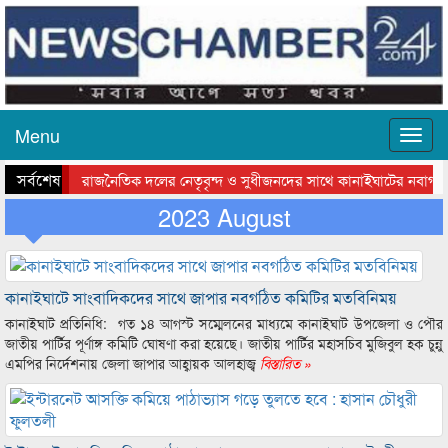
Menu
সর্বশেষ
রাজনৈতিক দলের নেতৃবৃন্দ ও সুধীজনদের সাথে কানাইঘাটের নবাগত 
সিলেটে বাংলাদেশ গ্রুপ থিয়েটার ফেডারেশানের বিভাগীয় অভিনয় কর্মশালা
2023 August
কানাইঘাটে সাংবাদিকদের সাথে জাপার নবগঠিত কমিটির মতবিনিময়
কানাইঘাট প্রতিনিধি: গত ১৪ আগস্ট সম্মেলনের মাধ্যমে কানাইঘাট উপজেলা ও পৌর
জাতীয় পার্টির পূর্ণাঙ্গ কমিটি ঘোষণা করা হয়েছে। জাতীয় পার্টির মহাসচিব মুজিবুল হক চুন্নু
এমপির নির্দেশনায় জেলা জাপার আহ্বায়ক আলহাজ্ব
বিস্তারিত »