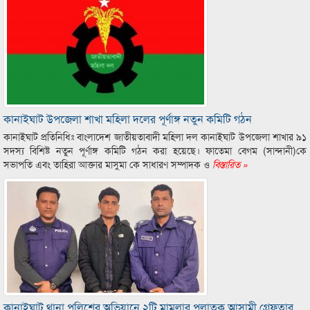
কানাইঘাট উপজেলা শাখা মহিলা দলের পূর্ণাঙ্গ নতুন কমিটি গঠন
কানাইঘাট প্রতিনিধিঃ বাংলাদেশ জাতীয়তাবাদী মহিলা দল কানাইঘাট উপজেলা শাখার ৯১
সদস্য বিশিষ্ট নতুন পূর্ণাঙ্গ কমিটি গঠন করা হয়েছে। ফাতেমা বেগম (সান্দানী)কে
সভাপতি এবং তাহিরা আক্তার মাসুমা কে সাধারণ সম্পাদক ও
বিস্তারিত »
কানাইঘাট থানা পুলিশের অভিযানে ২টি মামলার পলাতক আসামী গ্রেফতার