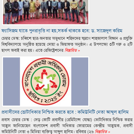
ফ্যাসিজম যাতে পুনরাবৃত্তি না হয়,সতর্ক থাকতে হবে: ড. সাজেদুল করিম
চেম্বার ডেস্ক: চব্বিশে ছাত্র-জনতার অভুত্থানে শহিদদের স্মরণে শাহজালাল বিজ্ঞান ও প্রযুক্তি
বিশ্ববিদ্যালয়ে অনুষ্ঠিত হয়েছে দোয়া ও জিয়াফত অনুষ্ঠান। এ উপলক্ষ্যে ৩টি গরু ও ২টি
ছাগল জবাই করা হয়। এতে রেজিষ্ট্রেশনের
বিস্তারিত »
প্রবাসীদের ভোটাধিকার নিশ্চিত করতে হবে : কমিউনিটি নেতা আব্দুল হালিম
প্রবাস চেম্বার ডেস্ক : দেড় কোটি প্রবাসীর (রেমিট্যান্স যোদ্ধা) ভোটাধিকার নিশ্চিত করার
আহ্বান জানিয়েছেন বাংলাদেশ প্রবাসী অধিকার ফোরামের কেন্দ্রীয় আহ্বায়ক, প্রবাসী
কমিউনিটি নেতা ও মিডিয়া ব্যক্তিত্ব আব্দুল হালিম। রবিবার (২৬
বিস্তারিত »