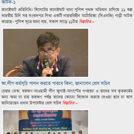
আটক-১
কানাইঘাট প্রতিনিধিঃ সিলেটের কানাইঘাট থানা পুলিশ পৃথক অভিযান চালিয়ে ১১ বস্তা
ভারতীয় চিনি সহ সংবাদপত্র লিখা একটি নাম্বারবিহীন অটোরিক্সা (সিএনজি) গাড়ী আটক
করেছে। পুলিশ সূত্রে জানা যায়, সকাল সাড়ে ১১টার
বিস্তারিত »
আ.লীগ কর্মসূচি পালন করতে পারবে কিনা, জানালেন প্রেস সচিব
চেম্বার ডেস্ক: যতক্ষণ আওয়ামী লীগ জুলাই-আগস্টের গণহত্যা ও তাদের সব কৃতকর্মের
জন্য ক্ষমা না চায় ততক্ষণ পর্যন্ত তাদের কোনো বিক্ষোভ করতে দেওয়া হবে না বলে
জানিয়েছেন প্রধান উপদেষ্টার প্রেস সচিব
বিস্তারিত »