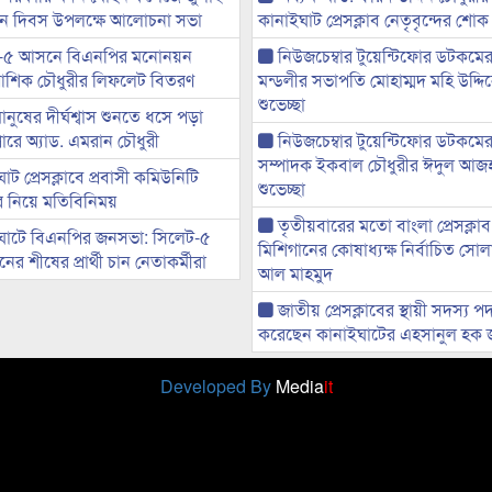
্থান দিবস উপলক্ষে আলোচনা সভা
কানাইঘাট প্রেসক্লাব নেতৃবৃন্দের শোক
-৫ আসনে বিএনপির মনোনয়ন
নিউজচেম্বার টুয়েন্টিফোর ডটকমে
ী আশিক চৌধুরীর লিফলেট বিতরণ
মন্ডলীর সভাপতি মোহাম্মদ মহি উদ্দ
শুভেচ্ছা
মানুষের দীর্ঘশ্বাস শুনতে ধসে পড়া
ারে অ্যাড. এমরান চৌধুরী
নিউজচেম্বার টুয়েন্টিফোর ডটকমের 
সম্পাদক ইকবাল চৌধুরীর ঈদুল আজ
ট প্রেসক্লাবে প্রবাসী কমিউনিটি
শুভেচ্ছা
ের নিয়ে মতিবিনিময়
তৃতীয়বারের মতো বাংলা প্রেসক্লাব
ঘাটে বিএনপির জনসভা: সিলেট-৫
মিশিগানের কোষাধ্যক্ষ নির্বাচিত সো
র শীষের প্রার্থী চান নেতাকর্মীরা
আল মাহমুদ
জাতীয় প্রেসক্লাবের স্থায়ী সদস্য প
করেছেন কানাইঘাটের এহসানুল হক 
Developed By
Media
it