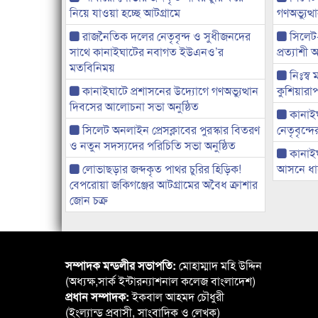
নিয়ে যাওয়া হচ্ছে আটগ্রামে
গণঅভ্যুত
রাজনৈতিক দলের নেতৃবৃন্দ ও সুধীজনদের
সিলেট
সাথে কানাইঘাটের নবাগত ইউএনও’র
প্রত্যাশ
মতবিনিময়
নিঃস্ব 
কানাইঘাটে প্রশাসনের উদ্যোগে গণঅভ্যুত্থান
কুশিয়ারাপ
দিবসের আলোচনা সভা অনুষ্ঠিত
কানাইঘা
সিলেট অনলাইন প্রেসক্লাবের পুরস্কার বিতরণ
নেতৃবৃন্দ
ও নতুন সদস্যদের পরিচিতি সভা অনুষ্ঠিত
কানাই
লোভাছড়ার জব্দকৃত পাথর চুরির হিড়িক!
আসনে ধানে
বেপরোয়া জকিগঞ্জের আটগ্রামের অবৈধ ক্রাশার
জোন চক্র
সম্পাদক মন্ডলীর সভাপতি:
মোহাম্মাদ মহি উদ্দিন
(অধ্যক্ষ,সার্ক ইন্টারন্যাশনাল কলেজ বাংলাদেশ)
প্রধান সম্পাদক:
ইকবাল আহমদ চৌধুরী
(ইংল্যান্ড প্রবাসী, সাংবাদিক ও লেখক)