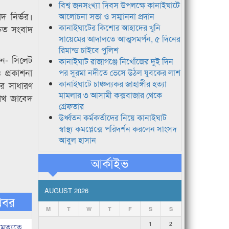
বিশ্ব জনসংখ্যা দিবস উপলক্ষে কানাইঘাটে
 নির্ভর।
আলোচনা সভা ও সম্মাননা প্রদান
কানাইঘাটের কিশোর আহাদের খুনি
রুত সংবাদ
সায়েমের আদালতে আত্মসমর্পন, ৫ দিনের
রিমান্ড চাইবে পুলিশ
েন- সিলেট
কানাইঘাট রাজাগঞ্জে নিখোঁজের দুই দিন
 প্রকাশনা
পর সুরমা নদীতে ভেসে উঠল যুবকের লাশ
কানাইঘাটে চাঞ্চল্যকর জাহাঙ্গীর হত্যা
ের সাধারণ
মামলার ৩ আসামী কক্সবাজার থেকে
েখ জাবেদ
গ্রেফতার
উর্ধ্বতন কর্মকর্তাদের নিয়ে কানাইঘাট
স্বাস্থ্য কমপ্লেক্সে পরিদর্শন করলেন সাংসদ
আবুল হাসান
আর্কাইভ
AUGUST 2026
খবর
M
T
W
T
F
S
S
1
2
মৃত্যুতে