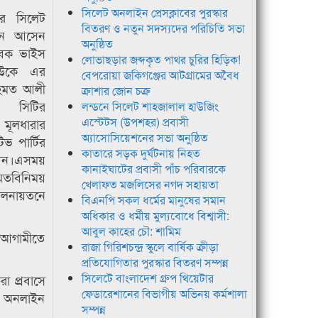
সিলেট অনলাইন প্রেসক্লাবের পুরস্কার
রে সিলেট
বিতরণ ও নতুন সদস্যদের পরিচিতি সভা
শনে আসেন
অনুষ্ঠিত
াবেক ভাইস
লোভাছড়ার জব্দকৃত পাথর চুরির হিড়িক!
 ইউকে এর
বেপরোয়া জকিগঞ্জের আটগ্রামের অবৈধ
 রহমত আলী
ক্রাশার জোন চক্র
 সিটির
লন্ডনে সিলেট শাহজালাল হাউজিং
এস্টেটস (উপশহর) প্রবাসী
ূলধারার
অ্যাসোসিয়েশনের সভা অনুষ্ঠিত
িভ পার্টির
কাতারে সড়ক দুর্ঘটনায় নিহত
িন।এসময়
কানাইঘাটের প্রবাসী পাঁচ পরিবারকে
তবিনিময়
খেলাফত মজলিসের নগদ সহায়তা
মিলনায়তনে
বিএনপি সকল ধর্মের মানুষের সমান
অধিকার ও ধর্মীয় মুল্যবোধে বিশ্বাসী:
আবুল কাহের চৌ: শামিম
,আগামীতে
রাজা গিরিশচন্দ্র স্কুলে বার্ষিক ক্রীড়া
প্রতিযোগিতার পুরস্কার বিতরণ সম্পন্ন
সিলেটে বাংলাদেশ গ্রুপ থিয়েটার
া প্রবাসে
ফেডারেশানের বিভাগীয় অভিনয় কর্মশালা
ন, অনলাইন
সম্পন্ন