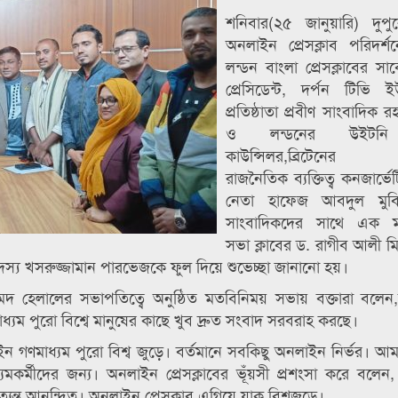
শনিবার(২৫ জানুয়ারি) দুপু
অনলাইন প্রেসক্লাব পরিদর্
লন্ডন বাংলা প্রেসক্লাবের স
প্রেসিডেন্ট, দর্পন টিভি
প্রতিষ্ঠাতা প্রবীণ সাংবাদিক
ও লন্ডনের উইটনি
কাউন্সিলর,ব্রিটেনের ম
রাজনৈতিক ব্যক্তিত্ব কনজার্ভেট
নেতা হাফেজ আবদুল মুব
সাংবাদিকদের সাথে এক ম
সভা ক্লাবের ড. রাগীব আলী 
ী সদস্য খসরুজ্জামান পারভেজকে ফুল দিয়ে শুভেচ্ছা জানানো হয়।
দ হেলালের সভাপতিত্বে অনুষ্ঠিত মতবিনিময় সভায় বক্তারা বলেন
্যম পুরো বিশ্বে মানুষের কাছে খুব দ্রুত সংবাদ সরবরাহ করছে।
ণমাধ্যম পুরো বিশ্ব জুড়ে। বর্তমানে সবকিছু অনলাইন নির্ভর। আমর
কর্মীদের জন্য। অনলাইন প্রেসক্লাবের ভূঁয়সী প্রশংসা করে বলে
ন্ত আনন্দিত। অনলাইন প্রেসক্লাব এগিয়ে যাক বিশ্বজুড়ে।