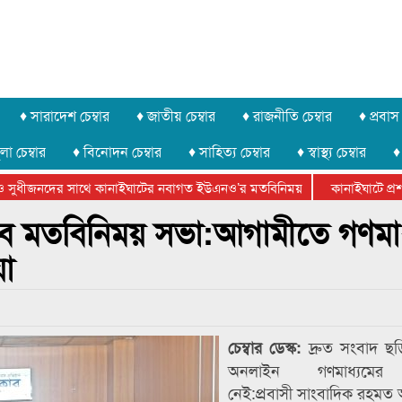
♦ সারাদেশ চেম্বার
♦ জাতীয় চেম্বার
♦ রাজনীতি চেম্বার
♦ প্রবাস 
লা চেম্বার
♦ বিনোদন চেম্বার
♦ সাহিত্য চেম্বার
♦ স্বাস্থ্য চেম্বার
♦
সুধীজনদের সাথে কানাইঘাটের নবাগত ইউএনও’র মতবিনিময়
কানাইঘাটে প্রশাসন
ার ফেডারেশানের বিভাগীয় অভিনয় কর্মশালা সম্পন্ন
াবে মতবিনিময় সভা:আগামীতে গণমাধ
়া
দ্রুত সংবাদ ছ
চেম্বার ডেস্ক:
অনলাইন গণমাধ্যমের 
নেই:প্রবাসী সাংবাদিক রহমত