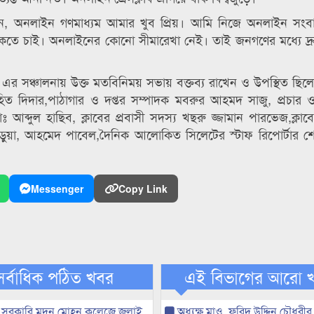
, অনলাইন গণমাধ্যম আমার খুব প্রিয়। আমি নিজে অনলাইন সংবাদ
থাকতে চাই। অনলাইনের কোনো সীমারেখা নেই। তাই জনগণের মধ্যে দ্
 এর সঞ্চালনায় উক্ত মতবিনিময় সভায় বক্তব্য রাখেন ও উপস্থিত ছিল
হিত দিদার,পাঠাগার ও দপ্তর সম্পাদক মবরুর আহমদ সাজু, প্রচার ও
ব্দুল হাছিব, ক্লাবের প্রবাসী সদস্য খছরু জ্জামান পারভেজ,ক্লাব
ড়ুয়া, আহমেদ পাবেল,দৈনিক আলোকিত সিলেটের স্টাফ রিপোর্টার শ
Messenger
Copy Link
সর্বাধিক পঠিত খবর
এই বিভাগের আরো 
 সরকারি মদন মোহন কলেজে জুলাই
অধ্যক্ষ মাও. ফরিদ উদ্দিন চৌধুরীর 