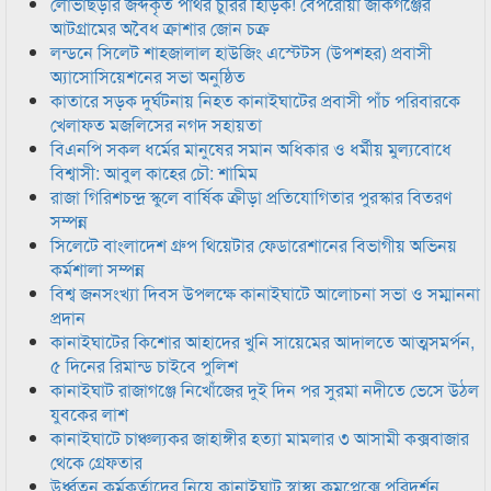
লোভাছড়ার জব্দকৃত পাথর চুরির হিড়িক! বেপরোয়া জকিগঞ্জের
আটগ্রামের অবৈধ ক্রাশার জোন চক্র
লন্ডনে সিলেট শাহজালাল হাউজিং এস্টেটস (উপশহর) প্রবাসী
অ্যাসোসিয়েশনের সভা অনুষ্ঠিত
কাতারে সড়ক দুর্ঘটনায় নিহত কানাইঘাটের প্রবাসী পাঁচ পরিবারকে
খেলাফত মজলিসের নগদ সহায়তা
বিএনপি সকল ধর্মের মানুষের সমান অধিকার ও ধর্মীয় মুল্যবোধে
বিশ্বাসী: আবুল কাহের চৌ: শামিম
রাজা গিরিশচন্দ্র স্কুলে বার্ষিক ক্রীড়া প্রতিযোগিতার পুরস্কার বিতরণ
সম্পন্ন
সিলেটে বাংলাদেশ গ্রুপ থিয়েটার ফেডারেশানের বিভাগীয় অভিনয়
কর্মশালা সম্পন্ন
বিশ্ব জনসংখ্যা দিবস উপলক্ষে কানাইঘাটে আলোচনা সভা ও সম্মাননা
প্রদান
কানাইঘাটের কিশোর আহাদের খুনি সায়েমের আদালতে আত্মসমর্পন,
৫ দিনের রিমান্ড চাইবে পুলিশ
কানাইঘাট রাজাগঞ্জে নিখোঁজের দুই দিন পর সুরমা নদীতে ভেসে উঠল
যুবকের লাশ
কানাইঘাটে চাঞ্চল্যকর জাহাঙ্গীর হত্যা মামলার ৩ আসামী কক্সবাজার
থেকে গ্রেফতার
উর্ধ্বতন কর্মকর্তাদের নিয়ে কানাইঘাট স্বাস্থ্য কমপ্লেক্সে পরিদর্শন