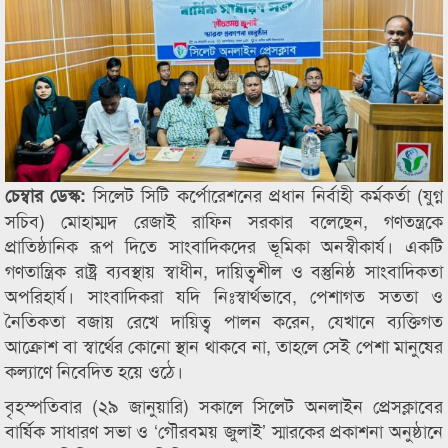
সিলেট সিটি কর্পোরেশনের প্রধান নির্বাহী কর্মকর্তা (যুগ্ন
চেম্বার ডেস্ক:
সচিব) মোহাম্মদ রেজাই রাফিন সরকার বলেছেন, গণতন্ত্রকে
প্রাতিষ্ঠানিক রূপ দিতে সাংবাদিকদের ভূমিকা অনস্বীকার্য। একটি
গণতান্ত্রিক রাষ্ট্র ব্যবস্থায় স্বাধীন, দায়িত্বশীল ও বস্তুনিষ্ঠ সাংবাদিকতা
অপরিহার্য। সাংবাদিকরা যদি নিঃস্বার্থভাবে, পেশাগত সততা ও
নৈতিকতা বজায় রেখে দায়িত্ব পালন করেন, যেখানে ব্যক্তিগত
আক্রোশ বা স্বার্থের কোনো স্থান থাকবে না, তাহলে সেই পেশা মানুষের
কল্যাণে নিবেদিত হয়ে ওঠে।
বৃহস্পতিবার (২৯ জানুয়ারি) সকালে সিলেট অনলাইন প্রেসক্লাবের
বার্ষিক সাধারণ সভা ও ‘গৌরবময় জুলাই’ স্মারকের প্রকাশনা অনুষ্ঠানে