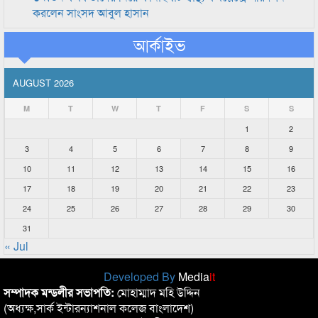
করলেন সাংসদ আবুল হাসান
আর্কাইভ
AUGUST 2026
M
T
W
T
F
S
S
1
2
3
4
5
6
7
8
9
10
11
12
13
14
15
16
17
18
19
20
21
22
23
24
25
26
27
28
29
30
31
« Jul
Developed By
Media
it
সম্পাদক মন্ডলীর সভাপতি:
মোহাম্মাদ মহি উদ্দিন
(অধ্যক্ষ,সার্ক ইন্টারন্যাশনাল কলেজ বাংলাদেশ)