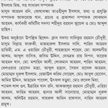
ইসলাম মিশু, সহ সাধারণ সম্পাদক
মাসুদ আহমদ রনি, কোষাধক্ষ্য তাওহীদুল ইসলাম, তথ্য ও প্রযুক্তি
সম্পাদক আফরোজ খান, প্রচার ও প্রকাশনা সম্পাদক লোকমান
আহমদ, কার্যকরী কমিটির সদস্য শহীদুর রহমান জুয়েল ও মোঃ আব্দুল
হাছিব।
উভয় অনুষ্ঠানে উপস্থিত ছিলেন- ক্লাব সদস্য সাদিকুর রহমান চৌধুরী,
মাসুম বিল্লাহ ফারুকী, মাজহারুল ইসলাম সাদি, শাহিদ আহমদ
হাতিমী, এম. এ ওয়াহিদ চৌধুরী, শাহজাহান শাহেদ, মো: আলমগীর
আলম, আব্দুল বাসিত, জসিম উদ্দিন, দেবব্রত রায় দিপন, তারেক
আহমদ খান, মো: মশাহিদ আলী, লোকমান আহমদ, শাহিন আহমদ,
দেলওয়ার হোসেন মান্না, আব্দুল হান্নান, সৈয়দ রাসেল আহমদ,
মোহাম্মদ নুরুল ইসলাম, রেজাউল করিম সোহেল, মোঃ আবুল হোসেন,
আমির উদ্দিন, আহমেদ পাবেল, উৎফল বড়ুয়া, মোঃ রুবেল মিয়া,
শ্যামল লাল গুণ, ইব্রাহিম খান রনি, আফজালুর রহমান চৌধুরী, এহিয়া
আহমদ, ফাহিম আহমদ, ছানার আলী সানোয়ার, মোহাম্মদ নুরুল
আলম, অলিউর রহমান, খায়রুল আমিন রাফসান, নাহিদ আহমদ
প্রমুখ।