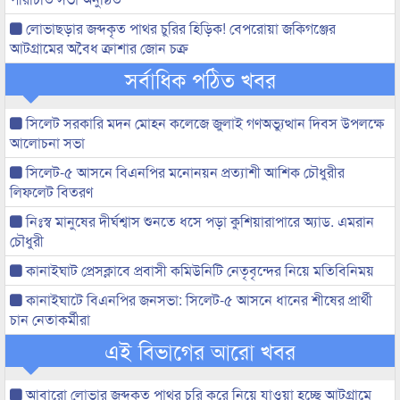
লোভাছড়ার জব্দকৃত পাথর চুরির হিড়িক! বেপরোয়া জকিগঞ্জের
আটগ্রামের অবৈধ ক্রাশার জোন চক্র
সর্বাধিক পঠিত খবর
সিলেট সরকারি মদন মোহন কলেজে জুলাই গণঅভ্যুত্থান দিবস উপলক্ষে
আলোচনা সভা
সিলেট-৫ আসনে বিএনপির মনোনয়ন প্রত্যাশী আশিক চৌধুরীর
লিফলেট বিতরণ
নিঃস্ব মানুষের দীর্ঘশ্বাস শুনতে ধসে পড়া কুশিয়ারাপারে অ্যাড. এমরান
চৌধুরী
কানাইঘাট প্রেসক্লাবে প্রবাসী কমিউনিটি নেতৃবৃন্দের নিয়ে মতিবিনিময়
কানাইঘাটে বিএনপির জনসভা: সিলেট-৫ আসনে ধানের শীষের প্রার্থী
চান নেতাকর্মীরা
এই বিভাগের আরো খবর
আবারো লোভার জব্দকৃত পাথর চুরি করে নিয়ে যাওয়া হচ্ছে আটগ্রামে