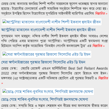
চেম্বার ডেস্ক: কানাডায় জনপ্রিয় শিল্পী শালীন আহমদকে ফুলেল শুভেচ্ছায় স্বাগত জানানো
হয়েছে। টরোন্টোর ডেনফোর্থে একটি সামাজিক অনুষ্ঠানে শিল্পীকে বরণ করে নেয়া হয়।
অনুষ্ঠানে উপস্থিত ছিলেন টরোন্টোতে সুপরিচিত আইনজীবী ব্যারিস্টার ওয়াসিম
বিস্তারিত »
অস্ট্রেলিয়া মাতালেন বাংলাদেশী নাশীদ শিল্পী ইকবাল হুসাইন জীবন
সুলায়মান আল মাহমুদ: নন্দিত নাশীদ শিল্পী ইকবাল হুসাইন জীবন আবারও দেশের
গন্ডি পেরিয়ে এবার মাতালেন পুরো অস্ট্রেলিয়া। অস্ট্রেলিয়ার একটি স্বনামধন্য সংস্থা
হিউম্যান আ্যপিল কর্তৃক আয়োজিত “ডিভাইন লেগেসি কনফারেন্স ট্যুর” এর
বিস্তারিত »
সেরা অর্গানাইজারের পুরস্কার জিতলো সিলেটের এইচ ডি ইমন
চেম্বার ডেস্ক:: জ্যোতি প্রেজেন্ট এমএন মাল্টিমিডিয়া Best Self Reliant Awards
2022 সেরা অর্গানাইজারের পুরস্কার জিতলো সিলেটের ছেলে হিতাংশু দাস ইমন।
মঙ্গলবার (২৫ অক্টোবর)ঢাকার একটি অভিজাত হোটেলে এই পুরস্কার বিতরণী ও
বিস্তারিত
»
ভেঙে গেছে শাকিব-বুবলির সংসার, শিগগিরই জনসমক্ষে ঘোষণা
চেম্বার ডেস্ক:: সম্প্রতি বিয়ে ও সন্তান শেহজাদ খান বীরের কথা জনসমক্ষে স্বীকার করেন