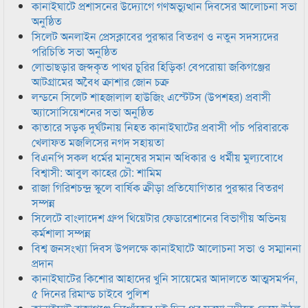
কানাইঘাটে প্রশাসনের উদ্যোগে গণঅভ্যুত্থান দিবসের আলোচনা সভা
অনুষ্ঠিত
সিলেট অনলাইন প্রেসক্লাবের পুরস্কার বিতরণ ও নতুন সদস্যদের
পরিচিতি সভা অনুষ্ঠিত
লোভাছড়ার জব্দকৃত পাথর চুরির হিড়িক! বেপরোয়া জকিগঞ্জের
আটগ্রামের অবৈধ ক্রাশার জোন চক্র
লন্ডনে সিলেট শাহজালাল হাউজিং এস্টেটস (উপশহর) প্রবাসী
অ্যাসোসিয়েশনের সভা অনুষ্ঠিত
কাতারে সড়ক দুর্ঘটনায় নিহত কানাইঘাটের প্রবাসী পাঁচ পরিবারকে
খেলাফত মজলিসের নগদ সহায়তা
বিএনপি সকল ধর্মের মানুষের সমান অধিকার ও ধর্মীয় মুল্যবোধে
বিশ্বাসী: আবুল কাহের চৌ: শামিম
রাজা গিরিশচন্দ্র স্কুলে বার্ষিক ক্রীড়া প্রতিযোগিতার পুরস্কার বিতরণ
সম্পন্ন
সিলেটে বাংলাদেশ গ্রুপ থিয়েটার ফেডারেশানের বিভাগীয় অভিনয়
কর্মশালা সম্পন্ন
বিশ্ব জনসংখ্যা দিবস উপলক্ষে কানাইঘাটে আলোচনা সভা ও সম্মাননা
প্রদান
কানাইঘাটের কিশোর আহাদের খুনি সায়েমের আদালতে আত্মসমর্পন,
৫ দিনের রিমান্ড চাইবে পুলিশ