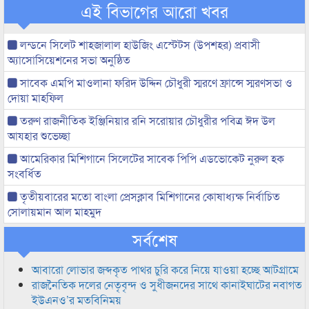
এই বিভাগের আরো খবর
লন্ডনে সিলেট শাহজালাল হাউজিং এস্টেটস (উপশহর) প্রবাসী
অ্যাসোসিয়েশনের সভা অনুষ্ঠিত
সাবেক এমপি মাওলানা ফরিদ উদ্দিন চৌধুরী স্মরণে ফ্রান্সে স্মরণসভা ও
দোয়া মাহফিল
তরুণ রাজনীতিক ইঞ্জিনিয়ার রনি সরোয়ার চৌধুরীর পবিত্র ঈদ উল
আযহার শুভেচ্ছা
আমেরিকার মিশিগানে সিলেটের সাবেক পিপি এডভোকেট নুরুল হক
সংবর্ধিত
তৃতীয়বারের মতো বাংলা প্রেসক্লাব মিশিগানের কোষাধ্যক্ষ নির্বাচিত
সোলায়মান আল মাহমুদ
সর্বশেষ
আবারো লোভার জব্দকৃত পাথর চুরি করে নিয়ে যাওয়া হচ্ছে আটগ্রামে
রাজনৈতিক দলের নেতৃবৃন্দ ও সুধীজনদের সাথে কানাইঘাটের নবাগত
ইউএনও’র মতবিনিময়