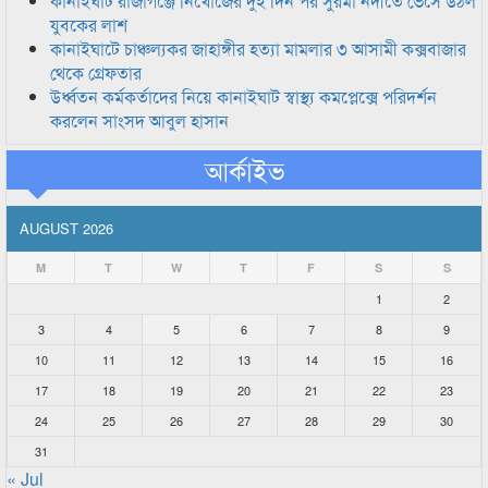
কানাইঘাট রাজাগঞ্জে নিখোঁজের দুই দিন পর সুরমা নদীতে ভেসে উঠল
যুবকের লাশ
কানাইঘাটে চাঞ্চল্যকর জাহাঙ্গীর হত্যা মামলার ৩ আসামী কক্সবাজার
থেকে গ্রেফতার
উর্ধ্বতন কর্মকর্তাদের নিয়ে কানাইঘাট স্বাস্থ্য কমপ্লেক্সে পরিদর্শন
করলেন সাংসদ আবুল হাসান
আর্কাইভ
AUGUST 2026
M
T
W
T
F
S
S
1
2
3
4
5
6
7
8
9
10
11
12
13
14
15
16
17
18
19
20
21
22
23
24
25
26
27
28
29
30
31
« Jul