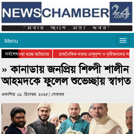
Menu
সর্বশেষ
নিয়ে যাওয়া হচ্ছে আটগ্রামে
রাজনৈতিক দলের নেতৃবৃন্দ ও সুধীজনদের সাথে
রতিযোগিতার পুরস্কার বিতরণ সম্পন্ন
সিলেটে বাংলাদেশ গ্রুপ থিয়েটার ফেডারেশানের 
» কানাডায় জনপ্রিয় শিল্পী শালীন
আহমদকে ফুলেল শুভেচ্ছায় স্বাগত
প্রকাশিত: ০১. ডিসেম্বর. ২০২৫ | সোমবার