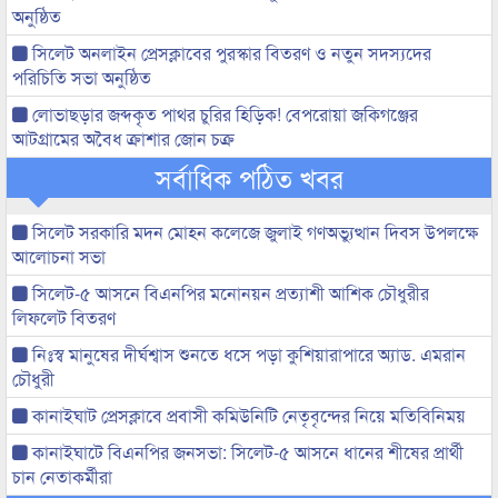
অনুষ্ঠিত
সিলেট অনলাইন প্রেসক্লাবের পুরস্কার বিতরণ ও নতুন সদস্যদের
পরিচিতি সভা অনুষ্ঠিত
লোভাছড়ার জব্দকৃত পাথর চুরির হিড়িক! বেপরোয়া জকিগঞ্জের
আটগ্রামের অবৈধ ক্রাশার জোন চক্র
সর্বাধিক পঠিত খবর
সিলেট সরকারি মদন মোহন কলেজে জুলাই গণঅভ্যুত্থান দিবস উপলক্ষে
আলোচনা সভা
সিলেট-৫ আসনে বিএনপির মনোনয়ন প্রত্যাশী আশিক চৌধুরীর
লিফলেট বিতরণ
নিঃস্ব মানুষের দীর্ঘশ্বাস শুনতে ধসে পড়া কুশিয়ারাপারে অ্যাড. এমরান
চৌধুরী
কানাইঘাট প্রেসক্লাবে প্রবাসী কমিউনিটি নেতৃবৃন্দের নিয়ে মতিবিনিময়
কানাইঘাটে বিএনপির জনসভা: সিলেট-৫ আসনে ধানের শীষের প্রার্থী
চান নেতাকর্মীরা