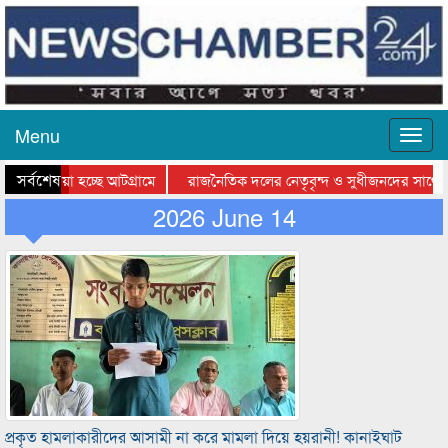
Menu
সর্বশেষ
য়ে যাওয়া হচ্ছে আটগ্রামে
রাজনৈতিক দলের নেতৃবৃন্দ ও সুধীজনদের সাথে ক
িযোগিতার পুরস্কার বিতরণ সম্পন্ন
2026 June 14
সিলেটে বাংলাদেশ গ্রুপ থিয়েটার ফেডারেশানের বি
প্রকৃত হামলাকারীদের আসামী না করে মামলা দিয়ে হয়রানী! কানাইঘাট