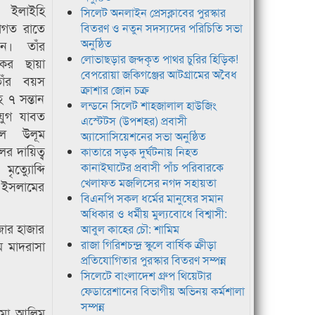
া ইলাইহি
সিলেট অনলাইন প্রেসক্লাবের পুরস্কার
াগত রাতে
বিতরণ ও নতুন সদস্যদের পরিচিতি সভা
অনুষ্ঠিত
েন। তাঁর
লোভাছড়ার জব্দকৃত পাথর চুরির হিড়িক!
কের ছায়া
বেপরোয়া জকিগঞ্জের আটগ্রামের অবৈধ
তাঁর বয়স
ক্রাশার জোন চক্র
হ ৭ সন্তান
লন্ডনে সিলেট শাহজালাল হাউজিং
যুগ যাবত
এস্টেটস (উপশহর) প্রবাসী
ুল উলূম
অ্যাসোসিয়েশনের সভা অনুষ্ঠিত
লের দায়িত্ব
কাতারে সড়ক দুর্ঘটনায় নিহত
ত্যুোব্দি
কানাইঘাটের প্রবাসী পাঁচ পরিবারকে
খেলাফত মজলিসের নগদ সহায়তা
ইসলামের
বিএনপি সকল ধর্মের মানুষের সমান
অধিকার ও ধর্মীয় মুল্যবোধে বিশ্বাসী:
াজার হাজার
আবুল কাহের চৌ: শামিম
ম মাদরাসা
রাজা গিরিশচন্দ্র স্কুলে বার্ষিক ক্রীড়া
প্রতিযোগিতার পুরস্কার বিতরণ সম্পন্ন
সিলেটে বাংলাদেশ গ্রুপ থিয়েটার
ফেডারেশানের বিভাগীয় অভিনয় কর্মশালা
সম্পন্ন
লামা আলিম