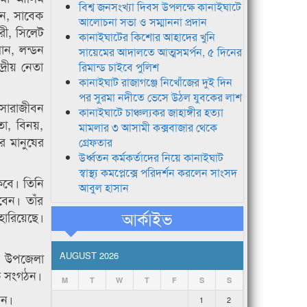
বিশ্ব জনসংখ্যা দিবস উপলক্ষে কানাইঘাটে
ীন, সাবেক
আলোচনা সভা ও সম্মাননা প্রদান
রী, সিলেট
কানাইঘাটের কিশোর আহাদের খুনি
ান, লন্ডন
সায়েমের আদালতে আত্মসমর্পন, ৫ দিনের
্রীয় নেতা
রিমান্ড চাইবে পুলিশ
কানাইঘাট রাজাগঞ্জে নিখোঁজের দুই দিন
পর সুরমা নদীতে ভেসে উঠল যুবকের লাশ
 সারাজীবন
কানাইঘাটে চাঞ্চল্যকর জাহাঙ্গীর হত্যা
তা, বিনয়,
মামলার ৩ আসামী কক্সবাজার থেকে
র মানুষের
গ্রেফতার
উর্ধ্বতন কর্মকর্তাদের নিয়ে কানাইঘাট
স্বাস্থ্য কমপ্লেক্সে পরিদর্শন করলেন সাংসদ
কবে। তিনি
আবুল হাসান
বেন। তাঁর
আর্কাইভ
হারিয়েছে।
ুর উপজেলা
AUGUST 2026
িক সংগঠন।
M
T
W
T
F
S
S
ান।
1
2