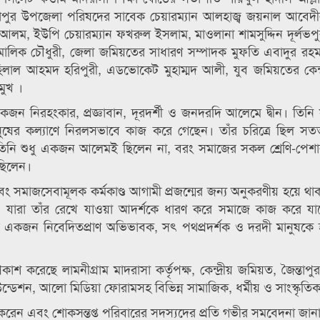
জৈন্তাপুর উপজেলা পরিষদের সাবেক চেয়ারম্যান আলহাজ্ব জয়নাল আবেদ
আলম, ইউপি চেয়ারম্যান ফখরুল ইসলাম, মাওলানা শামসুদ্দিন দূর্লভপু
মালিক চৌধুরী, জেলা জমিয়তের সাধারণ সম্পাদক মুফতি এবাদুর রহম
 হিলাল আহমদ হরিপুরী, এডভোকেট মুহাম্মদ আলী, যুব জমিয়তের কেন্দ
মুখ ।
একজন নিরহংকার, প্রজ্ঞাবান, দূরদর্শী ও জনদরদি আলেমে দ্বীন। তিনি
মানুষের কল্যাণে নিরলসভাবে কাজ করে গেছেন। তাঁর চরিত্রে ছিল সত
 তিনি শুধু একজন আলেমই ছিলেন না, বরং সমাজের সকল শ্রেণি-পেশা
ছিলেন।
বং সমাজসেবামূলক কর্মকাণ্ড আগামী প্রজন্মের জন্য অনুকরণীয় হয়ে থা
েন, যারা তাঁর রেখে যাওয়া আদর্শকে ধারণ করে সমাজে কাজ করে যা
 মানুষ একজন নিবেদিতপ্রাণ অভিভাবক, সৎ পথপ্রদর্শক ও দরদী মানুষকে 
শ করেছে লামনীগ্রাম মাদরাসা কর্তৃপক্ষ, কেন্দ্রীয় জমিয়ত, জৈন্তাপ
ডেশন, আলো মিডিয়া ফোরামসহ বিভিন্ন সামাজিক, ধর্মীয় ও সাংস্কৃত
া করেন এবং শোকসন্তপ্ত পরিবারের সদস্যদের প্রতি গভীর সমবেদনা জান