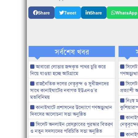
Share
Tweet
Share
WhatsApp
সর্বশেষ খবর
আবারো লোভার জব্দকৃত পাথর চুরি করে
সিলেট
নিয়ে যাওয়া হচ্ছে আটগ্রামে
গণঅভ্যুত
রাজনৈতিক দলের নেতৃবৃন্দ ও সুধীজনদের
সিলেট
সাথে কানাইঘাটের নবাগত ইউএনও’র
প্রত্যাশ
মতবিনিময়
নিঃস্ব 
কানাইঘাটে প্রশাসনের উদ্যোগে গণঅভ্যুত্থান
কুশিয়ারাপ
দিবসের আলোচনা সভা অনুষ্ঠিত
কানাইঘা
সিলেট অনলাইন প্রেসক্লাবের পুরস্কার বিতরণ
নেতৃবৃন্দ
ও নতুন সদস্যদের পরিচিতি সভা অনুষ্ঠিত
কানাই