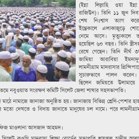
(ইন্না লিল্লাহি ওয়া ইন্ন
রাজিউন)। তিনি ১১ জুন দিব
শেষ নিঃশ্বাস ত্যাগ কর
ইন্তেকালে এলাকাজুড়ে শো
নেমে আসে। মৃত্যুকালে 
হয়েছিল ৬০ বছর। তিনি স্ত্রীস
রেখে গেছেন। তিনি দীর্ঘ ৩
জামিয়া আরাবিয়া ইমদাদ
লামনীগ্রাম মাদরাসার প্রিন্সিপা
সুচারুভাবে পালন করেন। মৃ
ছিলেন জমিয়তে উলামায়ে 
। খতমে নবুওয়াত সংরক্ষণ কমিটি সিলেট জেলা শাখার সহসভাপতি।
িদ মাঠে নামাজে জানাজা অনুষ্ঠিত হয়। জানাজায় বিভিন্ন শ্রেণি-পেশার হ
 মতো দেখতে ও বিদায় জানাতে মানুষের ঢল নামে। পরে লামনীগ্রা
 হাফিজ মাওলানা আসজাদ আহমদ।
্ব সিলেট কওমি মাদরাসা শিক্ষা বোর্ডের সভাপতি শায়খুল হাদীস আল্