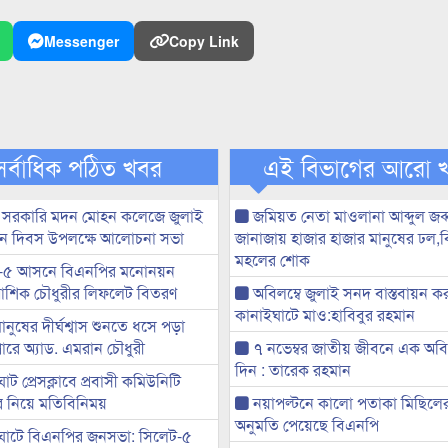
Messenger
Copy Link
সর্বাধিক পঠিত খবর
এই বিভাগের আরো 
 সরকারি মদন মোহন কলেজে জুলাই
জমিয়ত নেতা মাওলানা আব্দুল জব্
্থান দিবস উপলক্ষে আলোচনা সভা
জানাজায় হাজার হাজার মানুষের ঢল,বি
মহলের শোক
-৫ আসনে বিএনপির মনোনয়ন
ী আশিক চৌধুরীর লিফলেট বিতরণ
অবিলম্বে জুলাই সনদ বাস্তবায়ন ক
কানাইঘাটে মাও:হাবিবুর রহমান
মানুষের দীর্ঘশ্বাস শুনতে ধসে পড়া
ারে অ্যাড. এমরান চৌধুরী
৭ নভেম্বর জাতীয় জীবনে এক অবিস
দিন : তারেক রহমান
ট প্রেসক্লাবে প্রবাসী কমিউনিটি
ের নিয়ে মতিবিনিময়
নয়াপল্টনে কালো পতাকা মিছিলে
অনুমতি পেয়েছে বিএনপি
ঘাটে বিএনপির জনসভা: সিলেট-৫