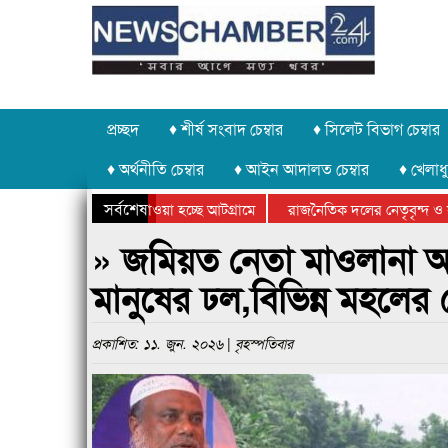
প্রচ্ছদ
♦ শীর্ষ সংবাদ চেম্বার
♦ সিলেট বিভাগ চেম্বার
♦ অর্থনীতি চেম্বার
♦ আইন আদালত চেম্বার
♦ খেলাধু
সর্বশেষ
থর চুরি করে নিয়ে যাওয়া হচ্ছে আটগ্রামে
রাজনৈতিক দলের নেতৃবৃন্দ ও সু
র্ষিক ক্রীড়া প্রতিযোগিতার পুরস্কার বিতরণ সম্পন্ন
সিলেটে বাংলাদেশ গ্রুপ থিয়েটার
» জমিয়ত নেতা মাওলানা আব
মানুষের ঢল,বিভিন্ন মহলে
প্রকাশিত: ১১. জুন. ২০২৬ | বৃহস্পতিবার