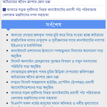
আটগ্রামের অবৈধ ক্রাশার জোন চক্র
কাতারে সড়ক দুর্ঘটনায় নিহত কানাইঘাটের প্রবাসী পাঁচ পরিবারকে
খেলাফত মজলিসের নগদ সহায়তা
সর্বশেষ
আবারো লোভার জব্দকৃত পাথর চুরি করে নিয়ে যাওয়া হচ্ছে আটগ্রামে
রাজনৈতিক দলের নেতৃবৃন্দ ও সুধীজনদের সাথে কানাইঘাটের নবাগত
ইউএনও’র মতবিনিময়
কানাইঘাটে প্রশাসনের উদ্যোগে গণঅভ্যুত্থান দিবসের আলোচনা সভা
অনুষ্ঠিত
সিলেট অনলাইন প্রেসক্লাবের পুরস্কার বিতরণ ও নতুন সদস্যদের
পরিচিতি সভা অনুষ্ঠিত
লোভাছড়ার জব্দকৃত পাথর চুরির হিড়িক! বেপরোয়া জকিগঞ্জের
আটগ্রামের অবৈধ ক্রাশার জোন চক্র
লন্ডনে সিলেট শাহজালাল হাউজিং এস্টেটস (উপশহর) প্রবাসী
অ্যাসোসিয়েশনের সভা অনুষ্ঠিত
কাতারে সড়ক দুর্ঘটনায় নিহত কানাইঘাটের প্রবাসী পাঁচ পরিবারকে
খেলাফত মজলিসের নগদ সহায়তা
বিএনপি সকল ধর্মের মানুষের সমান অধিকার ও ধর্মীয় মুল্যবোধে