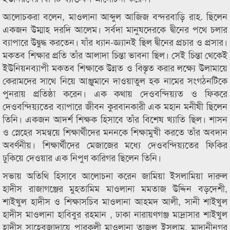
আলোচকরা বলেন, মাওলানা আব্দুল আজিজ বন্দরবাড়ি রাহ. ছিলেন
একজন উম্মাহ দরদি আলেম। সর্বদা মানুষদেরকে দ্বীনের পথে চলার
ব্যাপারে উদ্বুদ্ধ করতেন। যাঁর ধ্যান-জ্ঞ্যানই ছিল দ্বীনের প্রচার ও প্রসার।
মকতব শিক্ষার প্রতি তাঁর আলাদা চিন্তা ভাবনা ছিল। সেই চিন্তা থেকেই
ইউনিয়নব্যাপী মকতব শিক্ষাকে উন্নত ও বিস্তৃত করার লক্ষ্যে উলামায়ে
কেরামদের সাথে নিয়ে আঞ্জুমানে দাওয়াতুল হক নামের সংগঠনটিকে
পুনরায় প্রতিষ্ঠা করেন। এক কথায় দেওবন্দিয়্যত ও ফিকরে
দেওবন্দিয়্যতের ব্যাপারে জীবন কুরবানকারী এক মহান মনীষী ছিলেন
তিনি। একজন আদর্শ শিক্ষক হিসাবে তাঁর বিশেষ খ্যাতি ছিল। শাসন
ও স্নেহের সমন্বয়ে শিক্ষার্থীদের মননকে শিক্ষামুখী করতে তাঁর অবদান
অবর্ণনীয়। শিক্ষার্থীদের মেজাজের মধ্যে দেওবন্দিয়্যতের ফিকির
ঢুকিয়ে দেওয়ার এক নিপুণ কারিগর ছিলেন তিনি।
সভায় অতিথি হিসাবে আলোচনা করেন জামিয়া ইসলামিয়া দারুল
হাদীস রাজাগঞ্জের মুহতামিম মাওলানা মমতাজ উদ্দিন বড়দেশী,
শাইখুল হাদীস ও শিক্ষাসচিব মাওলানা আহমদ আলী, সানী শাইখুল
হাদীস মাওলানা হাবিবুর রহমান , ঢাকা নারায়ণগঞ্জ মাদ্রাসার শাইখুল
হাদীস সাহেবজাদায়ে পারকুলী মাওলানা তাজুল ইসলাম, মাদানীনগর