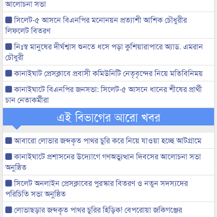
আলোচনা সভা
সিলেট-৫ আসনে বিএনপির মনোনয়ন প্রত্যাশী আশিক চৌধুরীর
লিফলেট বিতরণ
নিঃস্ব মানুষের দীর্ঘশ্বাস শুনতে ধসে পড়া কুশিয়ারাপারে অ্যাড. এমরান
চৌধুরী
কানাইঘাট প্রেসক্লাবে প্রবাসী কমিউনিটি নেতৃবৃন্দের নিয়ে মতিবিনিময়
কানাইঘাটে বিএনপির জনসভা: সিলেট-৫ আসনে ধানের শীষের প্রার্থী
চান নেতাকর্মীরা
এই বিভাগের আরো খবর
আবারো লোভার জব্দকৃত পাথর চুরি করে নিয়ে যাওয়া হচ্ছে আটগ্রামে
কানাইঘাটে প্রশাসনের উদ্যোগে গণঅভ্যুত্থান দিবসের আলোচনা সভা
অনুষ্ঠিত
সিলেট অনলাইন প্রেসক্লাবের পুরস্কার বিতরণ ও নতুন সদস্যদের
পরিচিতি সভা অনুষ্ঠিত
লোভাছড়ার জব্দকৃত পাথর চুরির হিড়িক! বেপরোয়া জকিগঞ্জের