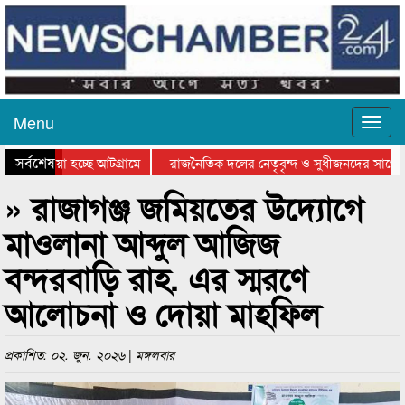
Menu
সর্বশেষ
য়ে যাওয়া হচ্ছে আটগ্রামে
রাজনৈতিক দলের নেতৃবৃন্দ ও সুধীজনদের সাথে ক
যোগিতার পুরস্কার বিতরণ সম্পন্ন
সিলেটে বাংলাদেশ গ্রুপ থিয়েটার ফেডারেশানের বিভ
» রাজাগঞ্জ জমিয়তের উদ্যোগে
মাওলানা আব্দুল আজিজ
বন্দরবাড়ি রাহ. এর স্মরণে
আলোচনা ও দোয়া মাহফিল
প্রকাশিত: ০২. জুন. ২০২৬ | মঙ্গলবার