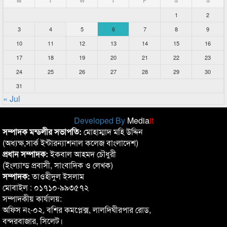
M
T
W
T
F
S
S
1
2
3
4
5
6
7
8
9
10
11
12
13
14
15
16
17
18
19
20
21
22
23
24
25
26
27
28
29
30
31
« Jul
Developed By
Media
it
সম্পাদক মন্ডলীর সভাপতি:
মোহাম্মাদ মহি উদ্দিন
(অধ্যক্ষ,সার্ক ইন্টারন্যাশনাল কলেজ বাংলাদেশ)
প্রধান সম্পাদক:
ইকবাল আহমদ চৌধুরী
(ইংল্যান্ড প্রবাসী, সাংবাদিক ও লেখক)
সম্পাদক:
তাওহীদুল ইসলাম
মোবাইল : ০১৭১০-৯৯৩৫৭২
সম্পাদকীয় কার্যালয়:
অফিস নং-০২, বশির কমপ্লেক্স, লালদিঘীরপার রোড,
বন্দরবাজার, সিলেট।