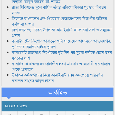
বিশ্বাসী: আবুল কাহের চৌ: শামিম
রাজা গিরিশচন্দ্র স্কুলে বার্ষিক ক্রীড়া প্রতিযোগিতার পুরস্কার বিতরণ
সম্পন্ন
সিলেটে বাংলাদেশ গ্রুপ থিয়েটার ফেডারেশানের বিভাগীয় অভিনয়
কর্মশালা সম্পন্ন
বিশ্ব জনসংখ্যা দিবস উপলক্ষে কানাইঘাটে আলোচনা সভা ও সম্মাননা
প্রদান
কানাইঘাটের কিশোর আহাদের খুনি সায়েমের আদালতে আত্মসমর্পন,
৫ দিনের রিমান্ড চাইবে পুলিশ
কানাইঘাট রাজাগঞ্জে নিখোঁজের দুই দিন পর সুরমা নদীতে ভেসে উঠল
যুবকের লাশ
কানাইঘাটে চাঞ্চল্যকর জাহাঙ্গীর হত্যা মামলার ৩ আসামী কক্সবাজার
থেকে গ্রেফতার
উর্ধ্বতন কর্মকর্তাদের নিয়ে কানাইঘাট স্বাস্থ্য কমপ্লেক্সে পরিদর্শন
করলেন সাংসদ আবুল হাসান
আর্কাইভ
AUGUST 2026