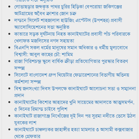
লোভাছড়ার জব্দকৃত পাথর চুরির হিড়িক! বেপরোয়া জকিগঞ্জের
আটগ্রামের অবৈধ ক্রাশার জোন চক্র
লন্ডনে সিলেট শাহজালাল হাউজিং এস্টেটস (উপশহর) প্রবাসী
অ্যাসোসিয়েশনের সভা অনুষ্ঠিত
কাতারে সড়ক দুর্ঘটনায় নিহত কানাইঘাটের প্রবাসী পাঁচ পরিবারকে
খেলাফত মজলিসের নগদ সহায়তা
বিএনপি সকল ধর্মের মানুষের সমান অধিকার ও ধর্মীয় মুল্যবোধে
বিশ্বাসী: আবুল কাহের চৌ: শামিম
রাজা গিরিশচন্দ্র স্কুলে বার্ষিক ক্রীড়া প্রতিযোগিতার পুরস্কার বিতরণ
সম্পন্ন
সিলেটে বাংলাদেশ গ্রুপ থিয়েটার ফেডারেশানের বিভাগীয় অভিনয়
কর্মশালা সম্পন্ন
বিশ্ব জনসংখ্যা দিবস উপলক্ষে কানাইঘাটে আলোচনা সভা ও সম্মাননা
প্রদান
কানাইঘাটের কিশোর আহাদের খুনি সায়েমের আদালতে আত্মসমর্পন,
৫ দিনের রিমান্ড চাইবে পুলিশ
কানাইঘাট রাজাগঞ্জে নিখোঁজের দুই দিন পর সুরমা নদীতে ভেসে উঠল
যুবকের লাশ
কানাইঘাটে চাঞ্চল্যকর জাহাঙ্গীর হত্যা মামলার ৩ আসামী কক্সবাজার
থেকে গ্রেফতার