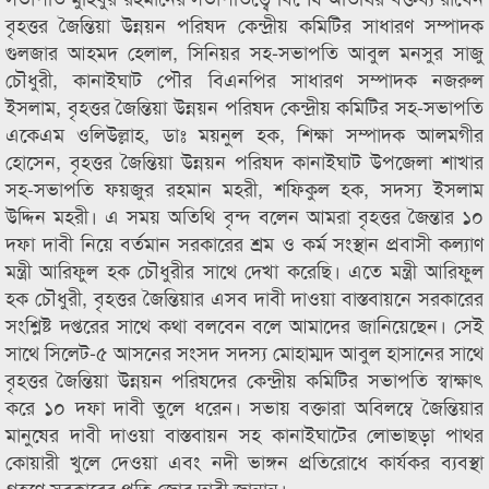
বৃহত্তর জৈন্তিয়া উন্নয়ন পরিষদ কেন্দ্রীয় কমিটির সাধারণ সম্পাদক
গুলজার আহমদ হেলাল, সিনিয়র সহ-সভাপতি আবুল মনসুর সাজু
চৌধুরী, কানাইঘাট পৌর বিএনপির সাধারণ সম্পাদক নজরুল
ইসলাম, বৃহত্তর জৈন্তিয়া উন্নয়ন পরিষদ কেন্দ্রীয় কমিটির সহ-সভাপতি
একেএম ওলিউল্লাহ, ডাঃ ময়নুল হক, শিক্ষা সম্পাদক আলমগীর
হোসেন, বৃহত্তর জৈন্তিয়া উন্নয়ন পরিষদ কানাইঘাট উপজেলা শাখার
সহ-সভাপতি ফয়জুর রহমান মহরী, শফিকুল হক, সদস্য ইসলাম
উদ্দিন মহরী। এ সময় অতিথি বৃন্দ বলেন আমরা বৃহত্তর জৈন্তার ১০
দফা দাবী নিয়ে বর্তমান সরকারের শ্রম ও কর্ম সংস্থান প্রবাসী কল্যাণ
মন্ত্রী আরিফুল হক চৌধুরীর সাথে দেখা করেছি। এতে মন্ত্রী আরিফুল
হক চৌধুরী, বৃহত্তর জৈন্তিয়ার এসব দাবী দাওয়া বাস্তবায়নে সরকারের
সংশ্লিষ্ট দপ্তরের সাথে কথা বলবেন বলে আমাদের জানিয়েছেন। সেই
সাথে সিলেট-৫ আসনের সংসদ সদস্য মোহাম্মদ আবুল হাসানের সাথে
বৃহত্তর জৈন্তিয়া উন্নয়ন পরিষদের কেন্দ্রীয় কমিটির সভাপতি স্বাক্ষাৎ
করে ১০ দফা দাবী তুলে ধরেন। সভায় বক্তারা অবিলম্বে জৈন্তিয়ার
মানুষের দাবী দাওয়া বাস্তবায়ন সহ কানাইঘাটের লোভাছড়া পাথর
কোয়ারী খুলে দেওয়া এবং নদী ভাঙ্গন প্রতিরোধে কার্যকর ব্যবস্থা
গ্রহণে সরকারের প্রতি জোর দাবী জানান।