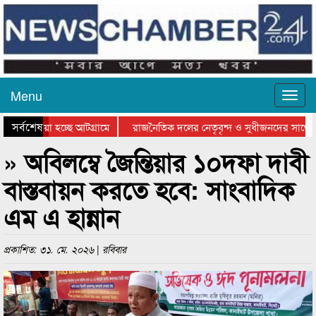
Menu
সর্বশেষ
য়ে যাওয়া হচ্ছে আটগ্রামে
রাজনৈতিক দলের নেতৃবৃন্দ ও সুধীজনদের সাথে 
িযোগিতার পুরস্কার বিতরণ সম্পন্ন
সিলেটে বাংলাদেশ গ্রুপ থিয়েটার ফেডারেশানের বি
» অবিলম্বে জৈন্তিয়ার ১০দফা দাবী
বাস্তবায়ন করতে হবে: সাংবাদিক
এম এ হান্নান
প্রকাশিত: ৩১. মে. ২০২৬ | রবিবার