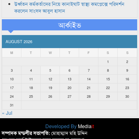
উর্ধ্বতন কর্মকর্তাদের নিয়ে কানাইঘাট স্বাস্থ্য কমপ্লেক্সে পরিদর্শন
করলেন সাংসদ আবুল হাসান
আর্কাইভ
AUGUST 2026
M
T
W
T
F
S
S
1
2
3
4
5
6
7
8
9
10
11
12
13
14
15
16
17
18
19
20
21
22
23
24
25
26
27
28
29
30
31
« Jul
Developed By
Media
it
সম্পাদক মন্ডলীর সভাপতি:
মোহাম্মাদ মহি উদ্দিন