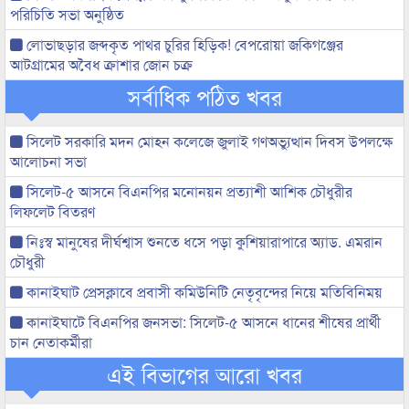
পরিচিতি সভা অনুষ্ঠিত
লোভাছড়ার জব্দকৃত পাথর চুরির হিড়িক! বেপরোয়া জকিগঞ্জের
আটগ্রামের অবৈধ ক্রাশার জোন চক্র
সর্বাধিক পঠিত খবর
সিলেট সরকারি মদন মোহন কলেজে জুলাই গণঅভ্যুত্থান দিবস উপলক্ষে
আলোচনা সভা
সিলেট-৫ আসনে বিএনপির মনোনয়ন প্রত্যাশী আশিক চৌধুরীর
লিফলেট বিতরণ
নিঃস্ব মানুষের দীর্ঘশ্বাস শুনতে ধসে পড়া কুশিয়ারাপারে অ্যাড. এমরান
চৌধুরী
কানাইঘাট প্রেসক্লাবে প্রবাসী কমিউনিটি নেতৃবৃন্দের নিয়ে মতিবিনিময়
কানাইঘাটে বিএনপির জনসভা: সিলেট-৫ আসনে ধানের শীষের প্রার্থী
চান নেতাকর্মীরা
এই বিভাগের আরো খবর