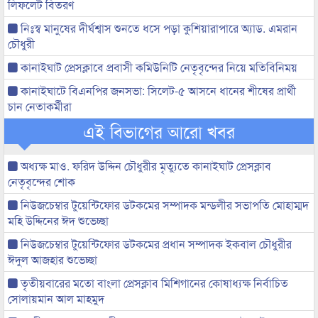
লিফলেট বিতরণ
নিঃস্ব মানুষের দীর্ঘশ্বাস শুনতে ধসে পড়া কুশিয়ারাপারে অ্যাড. এমরান
চৌধুরী
কানাইঘাট প্রেসক্লাবে প্রবাসী কমিউনিটি নেতৃবৃন্দের নিয়ে মতিবিনিময়
কানাইঘাটে বিএনপির জনসভা: সিলেট-৫ আসনে ধানের শীষের প্রার্থী
চান নেতাকর্মীরা
এই বিভাগের আরো খবর
অধ্যক্ষ মাও. ফরিদ উদ্দিন চৌধুরীর মৃত্যুতে কানাইঘাট প্রেসক্লাব
নেতৃবৃন্দের শোক
নিউজচেম্বার টুয়েন্টিফোর ডটকমের সম্পাদক মন্ডলীর সভাপতি মোহাম্মদ
মহি উদ্দিনের ঈদ শুভেচ্ছা
নিউজচেম্বার টুয়েন্টিফোর ডটকমের প্রধান সম্পাদক ইকবাল চৌধুরীর
ঈদুল আজহার শুভেচ্ছা
তৃতীয়বারের মতো বাংলা প্রেসক্লাব মিশিগানের কোষাধ্যক্ষ নির্বাচিত
সোলায়মান আল মাহমুদ