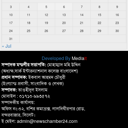
3
4
5
6
7
8
9
10
11
12
13
14
15
16
17
18
19
20
21
22
23
24
25
26
27
28
29
30
31
« Jul
Developed By
Media
it
সম্পাদক মন্ডলীর সভাপতি:
মোহাম্মাদ মহি উদ্দিন
(অধ্যক্ষ,সার্ক ইন্টারন্যাশনাল কলেজ বাংলাদেশ)
প্রধান সম্পাদক:
ইকবাল আহমদ চৌধুরী
(ইংল্যান্ড প্রবাসী, সাংবাদিক ও লেখক)
সম্পাদক:
তাওহীদুল ইসলাম
মোবাইল : ০১৭১০-৯৯৩৫৭২
সম্পাদকীয় কার্যালয়:
অফিস নং-০২, বশির কমপ্লেক্স, লালদিঘীরপার রোড,
বন্দরবাজার, সিলেট।
ই মেইল: admin@newschamber24.com