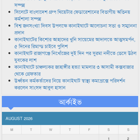
সম্পন্ন
সিলেটে বাংলাদেশ গ্রুপ থিয়েটার ফেডারেশানের বিভাগীয় অভিনয়
কর্মশালা সম্পন্ন
বিশ্ব জনসংখ্যা দিবস উপলক্ষে কানাইঘাটে আলোচনা সভা ও সম্মাননা
প্রদান
কানাইঘাটের কিশোর আহাদের খুনি সায়েমের আদালতে আত্মসমর্পন,
৫ দিনের রিমান্ড চাইবে পুলিশ
কানাইঘাট রাজাগঞ্জে নিখোঁজের দুই দিন পর সুরমা নদীতে ভেসে উঠল
যুবকের লাশ
কানাইঘাটে চাঞ্চল্যকর জাহাঙ্গীর হত্যা মামলার ৩ আসামী কক্সবাজার
থেকে গ্রেফতার
উর্ধ্বতন কর্মকর্তাদের নিয়ে কানাইঘাট স্বাস্থ্য কমপ্লেক্সে পরিদর্শন
করলেন সাংসদ আবুল হাসান
আর্কাইভ
AUGUST 2026
M
T
W
T
F
S
S
1
2