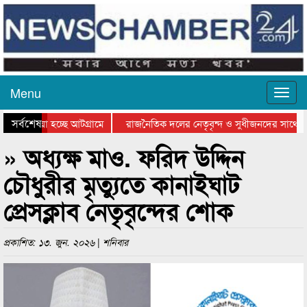
Menu
সর্বশেষ
য়ে যাওয়া হচ্ছে আটগ্রামে
রাজনৈতিক দলের নেতৃবৃন্দ ও সুধীজনদের সাথে ক
যোগিতার পুরস্কার বিতরণ সম্পন্ন
সিলেটে বাংলাদেশ গ্রুপ থিয়েটার ফেডারেশানের বিভ
» অধ্যক্ষ মাও. ফরিদ উদ্দিন
চৌধুরীর মৃত্যুতে কানাইঘাট
প্রেসক্লাব নেতৃবৃন্দের শোক
প্রকাশিত: ১৩. জুন. ২০২৬ | শনিবার