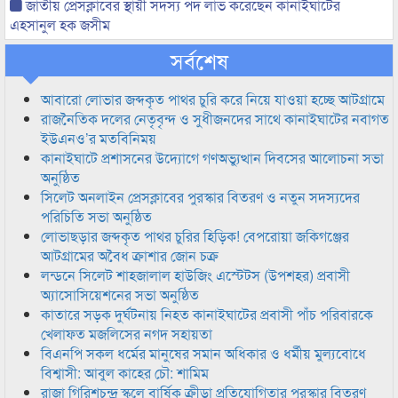
জাতীয় প্রেসক্লাবের স্থায়ী সদস্য পদ লাভ করেছেন কানাইঘাটের
এহসানুল হক জসীম
সর্বশেষ
আবারো লোভার জব্দকৃত পাথর চুরি করে নিয়ে যাওয়া হচ্ছে আটগ্রামে
রাজনৈতিক দলের নেতৃবৃন্দ ও সুধীজনদের সাথে কানাইঘাটের নবাগত
ইউএনও’র মতবিনিময়
কানাইঘাটে প্রশাসনের উদ্যোগে গণঅভ্যুত্থান দিবসের আলোচনা সভা
অনুষ্ঠিত
সিলেট অনলাইন প্রেসক্লাবের পুরস্কার বিতরণ ও নতুন সদস্যদের
পরিচিতি সভা অনুষ্ঠিত
লোভাছড়ার জব্দকৃত পাথর চুরির হিড়িক! বেপরোয়া জকিগঞ্জের
আটগ্রামের অবৈধ ক্রাশার জোন চক্র
লন্ডনে সিলেট শাহজালাল হাউজিং এস্টেটস (উপশহর) প্রবাসী
অ্যাসোসিয়েশনের সভা অনুষ্ঠিত
কাতারে সড়ক দুর্ঘটনায় নিহত কানাইঘাটের প্রবাসী পাঁচ পরিবারকে
খেলাফত মজলিসের নগদ সহায়তা
বিএনপি সকল ধর্মের মানুষের সমান অধিকার ও ধর্মীয় মুল্যবোধে
বিশ্বাসী: আবুল কাহের চৌ: শামিম
রাজা গিরিশচন্দ্র স্কুলে বার্ষিক ক্রীড়া প্রতিযোগিতার পুরস্কার বিতরণ