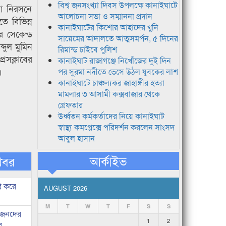
বিশ্ব জনসংখ্যা দিবস উপলক্ষে কানাইঘাটে
যা নিরসনে
আলোচনা সভা ও সম্মাননা প্রদান
ে বিভিন্ন
কানাইঘাটের কিশোর আহাদের খুনি
র সেকেন্ড
সায়েমের আদালতে আত্মসমর্পন, ৫ দিনের
দুল মুমিন
রিমান্ড চাইবে পুলিশ
েসক্লাবের
কানাইঘাট রাজাগঞ্জে নিখোঁজের দুই দিন
।
পর সুরমা নদীতে ভেসে উঠল যুবকের লাশ
কানাইঘাটে চাঞ্চল্যকর জাহাঙ্গীর হত্যা
মামলার ৩ আসামী কক্সবাজার থেকে
গ্রেফতার
উর্ধ্বতন কর্মকর্তাদের নিয়ে কানাইঘাট
স্বাস্থ্য কমপ্লেক্সে পরিদর্শন করলেন সাংসদ
আবুল হাসান
আর্কাইভ
খবর
ি করে
AUGUST 2026
M
T
W
T
F
S
S
ধীজনদের
1
2
র