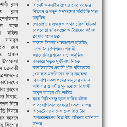
োরী ক্লাব
সিলেট অনলাইন প্রেসক্লাবের পুরস্কার
য় ক্লাব
বিতরণ ও নতুন সদস্যদের পরিচিতি সভা
অনুষ্ঠিত
ৃহস্পতিবার
লোভাছড়ার জব্দকৃত পাথর চুরির হিড়িক!
ন কক্ষে
বেপরোয়া জকিগঞ্জের আটগ্রামের অবৈধ
া মহিলা
ক্রাশার জোন চক্র
ত সামছুন
লন্ডনে সিলেট শাহজালাল হাউজিং
ঠিত ক্লাব
এস্টেটস (উপশহর) প্রবাসী
ায় প্রধান
অ্যাসোসিয়েশনের সভা অনুষ্ঠিত
েন উপজেলা
কাতারে সড়ক দুর্ঘটনায় নিহত
চক্রবর্তী
কানাইঘাটের প্রবাসী পাঁচ পরিবারকে
খেলাফত মজলিসের নগদ সহায়তা
রশাসনের
বিএনপি সকল ধর্মের মানুষের সমান
ার্যালয়ের
অধিকার ও ধর্মীয় মুল্যবোধে বিশ্বাসী:
রা ক্লাবের
আবুল কাহের চৌ: শামিম
ল্য বিবাহ,
রাজা গিরিশচন্দ্র স্কুলে বার্ষিক ক্রীড়া
 সেশন নিয়ে
প্রতিযোগিতার পুরস্কার বিতরণ সম্পন্ন
্তি বিষয়ে
সিলেটে বাংলাদেশ গ্রুপ থিয়েটার
য়ের কারনে
ফেডারেশানের বিভাগীয় অভিনয় কর্মশালা
সম্পন্ন
টের কিশোর