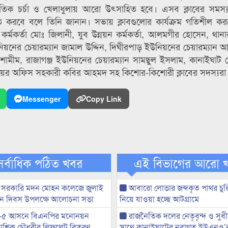
স্কৃতিক চর্চা ও খেলাধুলায় আরো উৎসাহিত হবে। এসব ক্লাবের সমস্
করবে বলে তিনি জানান। সভায় ক্লাবগুলোর কার্যক্রম গতিশীল করত
্মকর্তা মোঃ জিলানী, যুব উন্নয়ন কর্মকর্তা, আলমগীর হোসেন, থানা
নের চেয়ারম্যান জামাল উদ্দিন, দিঘীরপাড় ইউনিয়নের চেয়ারম্যান আব্
ামীম, রাজাগঞ্জ ইউনিয়নের চেয়ারম্যান সামছুল ইসলাম, কানাইঘাট প্র
লয়ের অফিস সহকারী কবির আহমদ সহ কিশোর-কিশোরী ক্লাবের সদস্যরা
Messenger
Copy Link
সর্বাধিক পঠিত খবর
এই বিভাগের আরো 
 সরকারি মদন মোহন কলেজে জুলাই
আবারো লোভার জব্দকৃত পাথর চুর
্থান দিবস উপলক্ষে আলোচনা সভা
নিয়ে যাওয়া হচ্ছে আটগ্রামে
-৫ আসনে বিএনপির মনোনয়ন
রাজনৈতিক দলের নেতৃবৃন্দ ও সু
ী আশিক চৌধুরীর লিফলেট বিতরণ
সাথে কানাইঘাটের নবাগত ইউএনও’