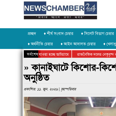
প্রচ্ছদ
♦ শীর্ষ সংবাদ চেম্বার
♦ সিলেট বিভাগ চেম্বার
♦ অর্থনীতি চেম্বার
♦ আইন আদালত চেম্বার
♦ খেলাধু
সর্বশেষ
পাথর চুরি করে নিয়ে যাওয়া হচ্ছে আটগ্রামে
রাজনৈতিক দলের নেতৃবৃন্দ ও 
বার্ষিক ক্রীড়া প্রতিযোগিতার পুরস্কার বিতরণ সম্পন্ন
সিলেটে বাংলাদেশ গ্রুপ থিয়েট
» কানাইঘাটে কিশোর-কিশোরী
অনুষ্ঠিত
প্রকাশিত: ১১. জুন. ২০২৬ | বৃহস্পতিবার