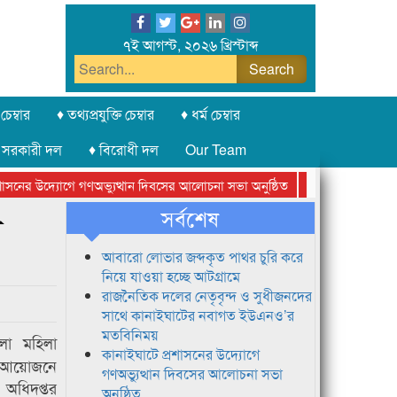
৭ই আগস্ট, ২০২৬ খ্রিস্টাব্দ
চেম্বার
♦ তথ্যপ্রযুক্তি চেম্বার
♦ ধর্ম চেম্বার
 সরকারী দল
♦ বিরোধী দল
Our Team
ের উদ্যোগে গণঅভ্যুত্থান দিবসের আলোচনা সভা অনুষ্ঠিত
সিলেট অনলাইন প্রেসক
সর্বশেষ
া
আবারো লোভার জব্দকৃত পাথর চুরি করে
নিয়ে যাওয়া হচ্ছে আটগ্রামে
রাজনৈতিক দলের নেতৃবৃন্দ ও সুধীজনদের
সাথে কানাইঘাটের নবাগত ইউএনও’র
মতবিনিময়
া মহিলা
কানাইঘাটে প্রশাসনের উদ্যোগে
আয়োজনে
গণঅভ্যুত্থান দিবসের আলোচনা সভা
অধিদপ্তর
অনুষ্ঠিত