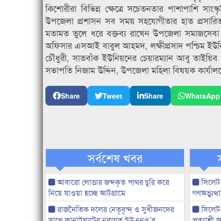
কিশোরীরা বিভিন্ন ক্ষেত্রে সচেতনতার পাশাপাশি সাং
উপজেলা প্রশাসন সব সময় সহযোগীতার হাত প্রসারিত 
মতামত তুলে ধরে বক্তব্য রাখেন উপজেলা সমাজসেবা কর
অফিসার এসআই বাবুল আহমদ, লক্ষীপ্রসাদ পশ্চিম ইউনিয়
চৌধুরী, সাতবাঁক ইউনিয়নের চেয়ারম্যান আবু তাইয়িব শ
সভাপতি নিজাম উদ্দিন, উপজেলা মহিলা বিষয়ক কার্যা
Share
Tweet
Share
WhatsApp
সর্বশেষ খবর
আবারো লোভার জব্দকৃত পাথর চুরি করে
সিলেট
নিয়ে যাওয়া হচ্ছে আটগ্রামে
গণঅভ্যুত
রাজনৈতিক দলের নেতৃবৃন্দ ও সুধীজনদের
সিলেট
সাথে কানাইঘাটের নবাগত ইউএনও’র
প্রত্যাশ