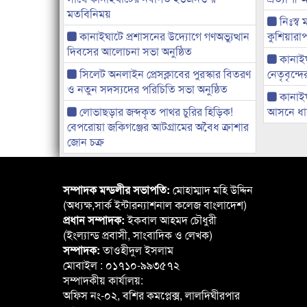
মতবিনিময়
নিঃস্ব 
কানাইঘাটে প্রশাসনের উদ্যোগে গণঅভ্যুত্থান
কুশিয়ারাপ
দিবসের আলোচনা সভা অনুষ্ঠিত
কানাইঘা
সিলেট অনলাইন প্রেসক্লাবের পুরস্কার বিতরণ
নেতৃবৃন্দ
ও নতুন সদস্যদের পরিচিতি সভা অনুষ্ঠিত
কানাই
লোভাছড়ার জব্দকৃত পাথর চুরির হিড়িক!
আসনে ধানে
বেপরোয়া জকিগঞ্জের আটগ্রামের অবৈধ ক্রাশার
জোন চক্র
সম্পাদক মন্ডলীর সভাপতি:
মোহাম্মাদ মহি উদ্দিন
(অধ্যক্ষ,সার্ক ইন্টারন্যাশনাল কলেজ বাংলাদেশ)
প্রধান সম্পাদক:
ইকবাল আহমদ চৌধুরী
(ইংল্যান্ড প্রবাসী, সাংবাদিক ও লেখক)
সম্পাদক:
তাওহীদুল ইসলাম
মোবাইল : ০১৭১০-৯৯৩৫৭২
সম্পাদকীয় কার্যালয়:
অফিস নং-০২, বশির কমপ্লেক্স, লালদিঘীরপার