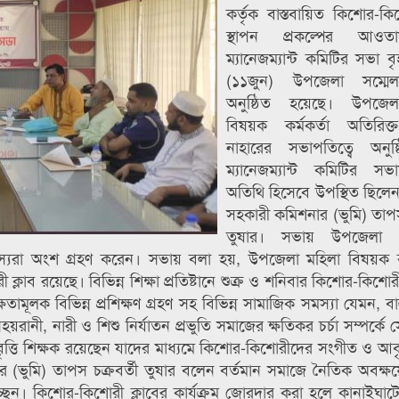
কর্তৃক বাস্তবায়িত কিশোর-কিশ
স্থাপন প্রকল্পের আওতা
ম্যানেজম্যান্ট কমিটির সভা ব
(১১জুন) উপজেলা সম্মেল
অনুষ্ঠিত হয়েছে। উপজেল
বিষয়ক কর্মকর্তা অতিরিক্
নাহারের সভাপতিত্বে অনুষ্
ম্যানেজম্যান্ট কমিটির সভ
অতিথি হিসেবে উপস্থিত ছিল
সহকারী কমিশনার (ভুমি) তাপস 
তুষার। সভায় উপজেলা প্
র সদস্যরা অংশ গ্রহণ করেন। সভায় বলা হয়, উপজেলা মহিলা বিষয়ক ক
াব রয়েছে। বিভিন্ন শিক্ষা প্রতিষ্টানে শুক্র ও শনিবার কিশোর-কিশোরী
ামূলক বিভিন্ন প্রশিক্ষণ গ্রহণ সহ বিভিন্ন সামাজিক সমস্যা যেমন, বা
য়রানী, নারী ও শিশু নির্যাতন প্রভুতি সমাজের ক্ষতিকর চর্চা সম্পর্কে
ৃত্তি শিক্ষক রয়েছেন যাদের মাধ্যমে কিশোর-কিশোরীদের সংগীত ও আবৃত
র (ভুমি) তাপস চক্রবর্তী তুষার বলেন বর্তমান সমাজে নৈতিক অবক্ষ
ছেন। কিশোর-কিশোরী ক্লাবের কার্যক্রম জোরদার করা হলে কানাইঘা