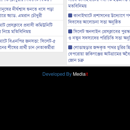
মতবিনিময়
মানুষের দীর্ঘশ্বাস শুনতে ধসে পড়া
ারে অ্যাড. এমরান চৌধুরী
কানাইঘাটে প্রশাসনের উদ্যোগে গণঅ
দিবসের আলোচনা সভা অনুষ্ঠিত
ট প্রেসক্লাবে প্রবাসী কমিউনিটি
ের নিয়ে মতিবিনিময়
সিলেট অনলাইন প্রেসক্লাবের পুরস্
ও নতুন সদস্যদের পরিচিতি সভা অনুষ
ঘাটে বিএনপির জনসভা: সিলেট-৫
র শীষের প্রার্থী চান নেতাকর্মীরা
লোভাছড়ার জব্দকৃত পাথর চুরির হ
বেপরোয়া জকিগঞ্জের আটগ্রামের অবৈধ
জোন চক্র
Developed By
Media
it