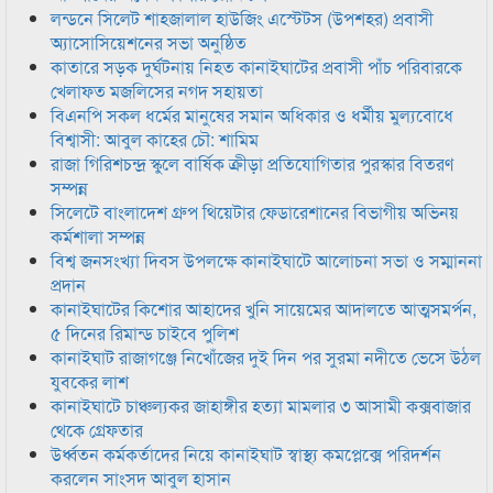
লন্ডনে সিলেট শাহজালাল হাউজিং এস্টেটস (উপশহর) প্রবাসী
অ্যাসোসিয়েশনের সভা অনুষ্ঠিত
কাতারে সড়ক দুর্ঘটনায় নিহত কানাইঘাটের প্রবাসী পাঁচ পরিবারকে
খেলাফত মজলিসের নগদ সহায়তা
বিএনপি সকল ধর্মের মানুষের সমান অধিকার ও ধর্মীয় মুল্যবোধে
বিশ্বাসী: আবুল কাহের চৌ: শামিম
রাজা গিরিশচন্দ্র স্কুলে বার্ষিক ক্রীড়া প্রতিযোগিতার পুরস্কার বিতরণ
সম্পন্ন
সিলেটে বাংলাদেশ গ্রুপ থিয়েটার ফেডারেশানের বিভাগীয় অভিনয়
কর্মশালা সম্পন্ন
বিশ্ব জনসংখ্যা দিবস উপলক্ষে কানাইঘাটে আলোচনা সভা ও সম্মাননা
প্রদান
কানাইঘাটের কিশোর আহাদের খুনি সায়েমের আদালতে আত্মসমর্পন,
৫ দিনের রিমান্ড চাইবে পুলিশ
কানাইঘাট রাজাগঞ্জে নিখোঁজের দুই দিন পর সুরমা নদীতে ভেসে উঠল
যুবকের লাশ
কানাইঘাটে চাঞ্চল্যকর জাহাঙ্গীর হত্যা মামলার ৩ আসামী কক্সবাজার
থেকে গ্রেফতার
উর্ধ্বতন কর্মকর্তাদের নিয়ে কানাইঘাট স্বাস্থ্য কমপ্লেক্সে পরিদর্শন
করলেন সাংসদ আবুল হাসান