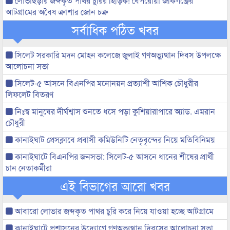
লোভাছড়ার জব্দকৃত পাথর চুরির হিড়িক! বেপরোয়া জকিগঞ্জের
আটগ্রামের অবৈধ ক্রাশার জোন চক্র
সর্বাধিক পঠিত খবর
সিলেট সরকারি মদন মোহন কলেজে জুলাই গণঅভ্যুত্থান দিবস উপলক্ষে
আলোচনা সভা
সিলেট-৫ আসনে বিএনপির মনোনয়ন প্রত্যাশী আশিক চৌধুরীর
লিফলেট বিতরণ
নিঃস্ব মানুষের দীর্ঘশ্বাস শুনতে ধসে পড়া কুশিয়ারাপারে অ্যাড. এমরান
চৌধুরী
কানাইঘাট প্রেসক্লাবে প্রবাসী কমিউনিটি নেতৃবৃন্দের নিয়ে মতিবিনিময়
কানাইঘাটে বিএনপির জনসভা: সিলেট-৫ আসনে ধানের শীষের প্রার্থী
চান নেতাকর্মীরা
এই বিভাগের আরো খবর
আবারো লোভার জব্দকৃত পাথর চুরি করে নিয়ে যাওয়া হচ্ছে আটগ্রামে
কানাইঘাটে প্রশাসনের উদ্যোগে গণঅভ্যুত্থান দিবসের আলোচনা সভা