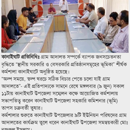
গ্রাম আদালত সম্পর্কে ব্যাপক জনসচেতনতা
কানাইঘাট প্রতিনিধিঃ
বৃদ্ধিতে “স্থানীয় সরকারি ও বেসরকারি প্রতিষ্ঠানসমূহের ভূমিকা” শীর্ষক
কর্মশালা কানাইঘাটে অনুষ্ঠিত হয়েছে।
“অল্প সময়ে, স্বল্প খরচে সঠিক বিচার পেতে চলো যাই গ্রাম
আদালতে”- এই প্রতিপাদ্যকে সামনে রেখে মঙ্গলবার (৯ জুন) সকাল
১১টায় কানাইঘাট উপজেলা সম্মেলন কক্ষে আয়োজিত কর্মশালায়
সভাপতিত্ব করেন কানাইঘাট উপজেলা সহকারি কমিশনার (ভূমি)
তাপস চক্রবর্তী তুষার।
কর্মশালার শুরুতে কানাইঘাট উপজেলার ৯টি ইউনিয়ন পরিষদের গ্রাম
আদালতের কার্যক্রম তুলে ধরেন কানাইঘাট উপজেলা সমন্বয়কারী মোঃ
নজরুল ইসলাম।