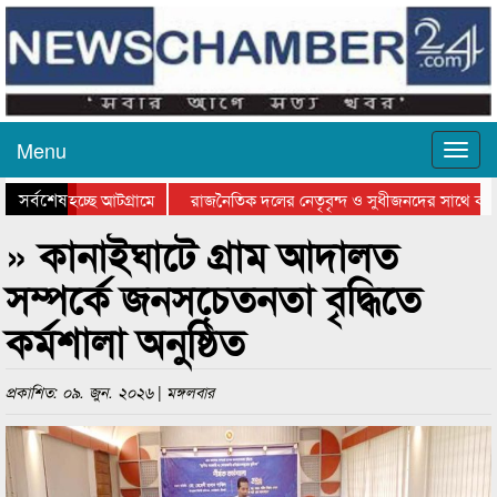
Menu
সর্বশেষ
যাওয়া হচ্ছে আটগ্রামে
রাজনৈতিক দলের নেতৃবৃন্দ ও সুধীজনদের সাথে কান
িতার পুরস্কার বিতরণ সম্পন্ন
সিলেটে বাংলাদেশ গ্রুপ থিয়েটার ফেডারেশানের বিভাগী
» কানাইঘাটে গ্রাম আদালত
সম্পর্কে জনসচেতনতা বৃদ্ধিতে
কর্মশালা অনুষ্ঠিত
প্রকাশিত: ০৯. জুন. ২০২৬ | মঙ্গলবার