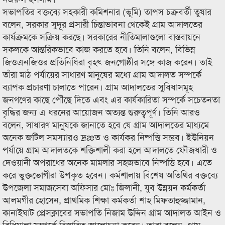
সভাপতির বক্তব্যে সহকারী কমিশনার (ভূমি) তাপস চক্রবর্তী তুষার
বলেন, সরকার সুদূর প্রসারী চিন্তাভাবনা থেকেই গ্রাম আদালতের
কার্যক্রমকে সক্রিয় করছে। সরকারের নীতিমালাগুলো বাস্তবায়নে
সকলকে আন্তরিকভাবে কাজ করতে হবে। তিনি বলেন, বিভিন্ন
জিওএনজিওর প্রতিনিধিরা বৃহৎ জনগোষ্ঠীর সঙ্গে কাজ করেন। তাই
তাঁরা মাঠ পর্যায়ের সাধারণ মানুষের মধ্যে গ্রাম আদালত সম্পর্কে
ব্যাপক প্রচারণা চালাতে পারেন। গ্রাম আদালতের সুবিধাসমূহ
জনগণের কাছে পৌঁছে দিতে এবং এর কার্যকারিতা সম্পর্কে সচেতনতা
বৃদ্ধির জন্য এ ধরনের আয়োজন অত্যন্ত গুরুত্বপূর্ণ। তিনি আরও
বলেন, সাধারণ মানুষকে জানাতে হবে যে গ্রাম আদালতের মাধ্যমে
অনেক জটিল সমস্যারও দ্রæত ও কার্যকর নিষ্পত্তি সম্ভব। ইউনিয়ন
পর্যায়ে গ্রাম আদালতকে শক্তিশালী করা হলে আদালতে ফৌজধারী ও
দেওয়ানী অপরাধের অনেক মামলার সহজভাবে নিষ্পত্তি হবে। এতে
করে ভুক্তভোগীরা উপকৃত হবেন। কর্মশালায় বিশেষ অতিথির বক্তব্যে
উপজেলা সমাজসেবা অফিসার মোঃ জিলানী, যুব উন্নয়ন কর্মকর্তা
আলমগীর হোসেন, প্রাথমিক শিক্ষা কর্মকর্তা শাহ মিফতাহুজ্জামান,
কানাইঘাট প্রেসক্লাবের সভাপতি নিজাম উদ্দিন গ্রাম আদালত আইন ও
বিধিমালা সম্পর্কে বিস্তারিত আলোচনা করেন। তারা বলেন, গ্রাম