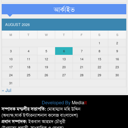
আর্কাইভ
AUGUST 2026
M
T
W
T
F
S
S
1
2
3
4
5
6
7
8
9
10
11
12
13
14
15
16
17
18
19
20
21
22
23
24
25
26
27
28
29
30
31
« Jul
Developed By
Media
it
সম্পাদক মন্ডলীর সভাপতি:
মোহাম্মাদ মহি উদ্দিন
(অধ্যক্ষ,সার্ক ইন্টারন্যাশনাল কলেজ বাংলাদেশ)
প্রধান সম্পাদক:
ইকবাল আহমদ চৌধুরী
(ইংল্যান্ড প্রবাসী, সাংবাদিক ও লেখক)