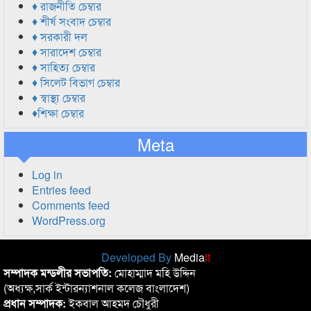
♦ রাজনীতি চেম্বার
♦ শীর্ষ সংবাদ চেম্বার
♦ সরকারী দল
♦ সারাদেশ চেম্বার
♦ সাহিত্য চেম্বার
♦ সিলেট বিভাগ চেম্বার
♦ স্বাস্থ্য চেম্বার
♦শিক্ষা চেম্বার
Meta
Log in
Entries feed
Comments feed
WordPress.org
Developed By
Media
it
সম্পাদক মন্ডলীর সভাপতি:
মোহাম্মাদ মহি উদ্দিন
(অধ্যক্ষ,সার্ক ইন্টারন্যাশনাল কলেজ বাংলাদেশ)
প্রধান সম্পাদক:
ইকবাল আহমদ চৌধুরী