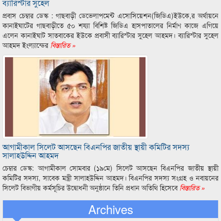
ব্যারিস্টার সুহেল
প্রবাস চেম্বার ডেস্ক : গাছবাড়ী ডেভেলাপমেন্ট এসোসিয়েশন(জিডিএ)ইউকে,র অর্থায়নে
কানাইঘাটের গাছবাড়ীতে ৫০ শয্যা বিশিষ্ট জিডিএ হাসপাতালের নির্মাণ কাজে এগিয়ে
এলেন কানাইঘাট সাতবাকের ইউকে প্রবাসী ব্যারিস্টার সুহেল আহমদ। ব্যারিস্টার সুহেল
আহমদ ইংল্যান্ডের
বিস্তারিত »
আগামীকাল সিলেট আসছেন বিএনপির জাতীয় স্থায়ী কমিটির সদস্য
সালাহউদ্দিন আহমদ
চেম্বার ডেস্ক: আগামীকাল সোমবার (১৯মে) সিলেট আসছেন বিএনপির জাতীয় স্থায়ী
কমিটির সদস্য, সাবেক মন্ত্রী সালাহউদ্দিন আহমদ। বিএনপির সদস্য সংগ্রহ ও নবায়নের
সিলেট বিভাগীয় কর্মসূচির উদ্বোধনী অনুষ্ঠানে তিনি প্রধান অতিথি হিসেবে
বিস্তারিত »
Archives