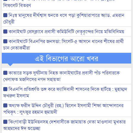
লিফলেট বিতরণ
নিঃস্ব মানুষের দীর্ঘশ্বাস শুনতে ধসে পড়া কুশিয়ারাপারে অ্যাড. এমরান
চৌধুরী
কানাইঘাট প্রেসক্লাবে প্রবাসী কমিউনিটি নেতৃবৃন্দের নিয়ে মতিবিনিময়
কানাইঘাটে বিএনপির জনসভা: সিলেট-৫ আসনে ধানের শীষের প্রার্থী
চান নেতাকর্মীরা
এই বিভাগের আরো খবর
কাতারে সড়ক দুর্ঘটনায় নিহত কানাইঘাটের প্রবাসী পাঁচ পরিবারকে
খেলাফত মজলিসের নগদ সহায়তা
বিএনপি প্রতিশ্রুতি ভঙ্গ করে ফ্যাসিবাদী শাসনের দিকে হাটঁছে : মুহাম্মদ
ফখরুল ইসলাম
অধ্যক্ষ ফরীদ উদ্দিন চৌধুরী (রহ.) ছিলেন ইসলামী শিক্ষা আন্দোলনের
পথিকৃৎ : লুৎফুর রহমান হুমায়দী
ঝিংগাবাড়ী ইউনিয়নসহ দেশবাসীকে জামায়াত নেতা মাওলানা মুখতার
আহমদের ঈদ শুভেচ্ছা