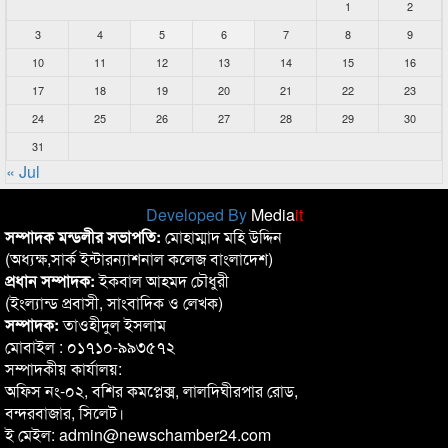
1
2
3
4
5
6
7
8
9
10
11
12
13
14
15
16
17
18
19
20
21
22
23
24
25
26
27
28
29
30
31
« Jul
Developed By
Media
it
সম্পাদক মন্ডলীর সভাপতি:
মোহাম্মাদ মহি উদ্দিন
(অধ্যক্ষ,সার্ক ইন্টারন্যাশনাল কলেজ বাংলাদেশ)
প্রধান সম্পাদক:
ইকবাল আহমদ চৌধুরী
(ইংল্যান্ড প্রবাসী, সাংবাদিক ও লেখক)
সম্পাদক:
তাওহীদুল ইসলাম
মোবাইল : ০১৭১০-৯৯৩৫৭২
সম্পাদকীয় কার্যালয়:
অফিস নং-০২, বশির কমপ্লেক্স, লালদিঘীরপার রোড,
বন্দরবাজার, সিলেট।
ই মেইল: admin@newschamber24.com