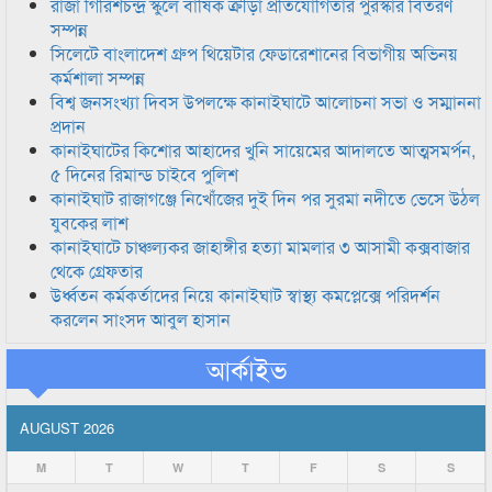
রাজা গিরিশচন্দ্র স্কুলে বার্ষিক ক্রীড়া প্রতিযোগিতার পুরস্কার বিতরণ
সম্পন্ন
সিলেটে বাংলাদেশ গ্রুপ থিয়েটার ফেডারেশানের বিভাগীয় অভিনয়
কর্মশালা সম্পন্ন
বিশ্ব জনসংখ্যা দিবস উপলক্ষে কানাইঘাটে আলোচনা সভা ও সম্মাননা
প্রদান
কানাইঘাটের কিশোর আহাদের খুনি সায়েমের আদালতে আত্মসমর্পন,
৫ দিনের রিমান্ড চাইবে পুলিশ
কানাইঘাট রাজাগঞ্জে নিখোঁজের দুই দিন পর সুরমা নদীতে ভেসে উঠল
যুবকের লাশ
কানাইঘাটে চাঞ্চল্যকর জাহাঙ্গীর হত্যা মামলার ৩ আসামী কক্সবাজার
থেকে গ্রেফতার
উর্ধ্বতন কর্মকর্তাদের নিয়ে কানাইঘাট স্বাস্থ্য কমপ্লেক্সে পরিদর্শন
করলেন সাংসদ আবুল হাসান
আর্কাইভ
AUGUST 2026
M
T
W
T
F
S
S