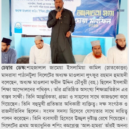
শাহজালাল জামেয়া ইসলামিয়া কামিল (স্নাতকোত্তর)
চেম্বার ডেস্ক:
মাদরাসা পাঠানটুলা সিলেটের অধ্যক্ষ মাওলানা লুৎফুর রহমান হুমায়দী
বলেছেন, অধ্যক্ষ মাওলানা ফরীদ উদ্দিন চৌধুরী (রহ.) ছিলেন ইসলামী
শিক্ষা আন্দোলনের পথিকৃৎ। তাঁর প্রতিষ্ঠিত অসংখ্য শিক্ষাপ্রতিষ্ঠান এর
বাস্তব সাক্ষী। তিনি আন্তরিকতা, প্রজ্ঞা ও সাহসের সাথে কাজগুলো করে
গিয়েছেন। তিনি বহুমুখী প্রতিভার অধিকারী ব্যক্তিত্ব। দক্ষ সংগঠক ও
রাজনীতিবিদ ছিলেন। সংসদ সদস্য হিসেবে যোগ্যতার সাথে দায়িত্ব
পালন করেছেন। তিনি ব্যবসায়ী হিসেবে উজ্জ্বল দৃষ্টান্ত রেখে গিয়েছেন।
সিলেটের প্রথম অত্যাধুনিক শপিং কমপ্লেক্স ‘আল-হামরা’ তাঁরই অনন্য