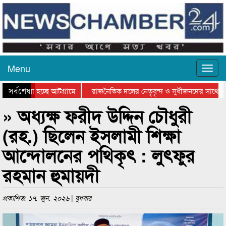
Menu
সর্বশেষ
ে যাওয়া হচ্ছে আটগ্রামে
রাজনৈতিক দলের নেতৃবৃন্দ ও সুধীজনদের সাথে কা
োগিতার পুরস্কার বিতরণ সম্পন্ন
সিলেটে বাংলাদেশ গ্রুপ থিয়েটার ফেডারেশানের বিভা
» অধ্যক্ষ ফরীদ উদ্দিন চৌধুরী
(রহ.) ছিলেন ইসলামী শিক্ষা
আন্দোলনের পথিকৃৎ : লুৎফুর
রহমান হুমায়দী
প্রকাশিত: ১৭. জুন. ২০২৬ | বুধবার