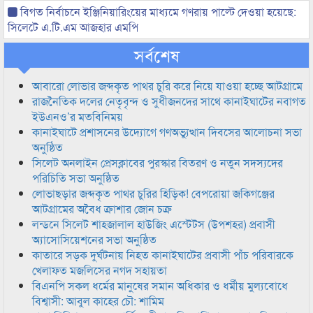
বিগত নির্বাচনে ইঞ্জিনিয়ারিংয়ের মাধ্যমে গণরায় পাল্টে দেওয়া হয়েছে:
সিলেটে এ.টি.এম আজহার এমপি
সর্বশেষ
আবারো লোভার জব্দকৃত পাথর চুরি করে নিয়ে যাওয়া হচ্ছে আটগ্রামে
রাজনৈতিক দলের নেতৃবৃন্দ ও সুধীজনদের সাথে কানাইঘাটের নবাগত
ইউএনও’র মতবিনিময়
কানাইঘাটে প্রশাসনের উদ্যোগে গণঅভ্যুত্থান দিবসের আলোচনা সভা
অনুষ্ঠিত
সিলেট অনলাইন প্রেসক্লাবের পুরস্কার বিতরণ ও নতুন সদস্যদের
পরিচিতি সভা অনুষ্ঠিত
লোভাছড়ার জব্দকৃত পাথর চুরির হিড়িক! বেপরোয়া জকিগঞ্জের
আটগ্রামের অবৈধ ক্রাশার জোন চক্র
লন্ডনে সিলেট শাহজালাল হাউজিং এস্টেটস (উপশহর) প্রবাসী
অ্যাসোসিয়েশনের সভা অনুষ্ঠিত
কাতারে সড়ক দুর্ঘটনায় নিহত কানাইঘাটের প্রবাসী পাঁচ পরিবারকে
খেলাফত মজলিসের নগদ সহায়তা
বিএনপি সকল ধর্মের মানুষের সমান অধিকার ও ধর্মীয় মুল্যবোধে
বিশ্বাসী: আবুল কাহের চৌ: শামিম