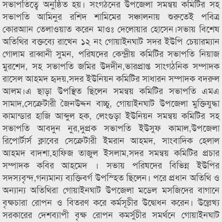
সভাপতিত্বে অনুষ্ঠিত হয়। সংগঠনের উপজেলা সমন্বয় কমিটির সহ
সভাপতি আমিনুর রশিদ শামিমের সঞ্চালনায় শুরুতেই পবিত্র
কোরআান তেলাওয়াত করেন মাওঃ দেলোয়ার হোসেন।সভায় বিশেষ
অতিথির বক্তব্যে রাখেন ১২ নং গোয়াইনঘাট সদর ইউপি চেয়ারম্যান
গোলাম রাব্বানী সুমন, পরিষদের কেন্দ্রীয় কমিটির সভাপতি নিয়াজ
মুরশেদ, সহ সভাপতি জমির উদদীন,ভারপ্রাপ্ত সাংগঠনিক সম্পাদক
রাসেল আহমদ হৃদয়,সদর ইউনিয়ন কমিটির সাধারন সম্পাদক বদরুল
আলম।এ ছাড়া উপস্থিত ছিলেন সমন্বয় কমিটির সভাপতি এমএ
সামাদ,সেক্রেটারী জৈনউদ্দন বাচ্চু, গোয়াইনঘাট উপজেলা মুক্তিযুদ্ধা
কামান্ডার হাজি আব্দুল হক, লেংগুড়া ইউনিয়ন সমন্বয় কমিটির সহ
সভাপতি আবদুন নুর,দুপ্রক সভাপতি ইউসুফ কামাল,উপজেলা
রিপোর্টার্স ক্লাবের সেক্রেটারী ইমরান আহমদ, সাংবাদিক হেলাল
আহমদ বাদশা,হাফিজ তাজুল ইসলাম,সদর সমন্বয় কমিটির প্রচার
সম্পাদক কবির আহমেদ । সভায় পরিষদের বিভিন্ন ইউপির
সদস্যবৃন্দ,গন্যমান্য ব্যক্তিবর্গ উপস্হিত ছিলেন। পরে প্রধান অতিথি ও
অন্যান্য অতিথিরা গোয়াইনঘাট উপজেলা মডেল মসজিদের বাগানে
বৃক্ষচারা রোপন ও বিতরণ করে কর্মসূচীর উদ্বোধন করেন। উল্লেখ্য
সরকারের দেশব্যাপী বৃক্ষ রোপন কমর্সুচীর সমর্থনে গোয়াইনঘাট