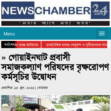
Menu
সর্বশেষ
য়ে যাওয়া হচ্ছে আটগ্রামে
রাজনৈতিক দলের নেতৃবৃন্দ ও সুধীজনদের সাথে ক
যোগিতার পুরস্কার বিতরণ সম্পন্ন
সিলেটে বাংলাদেশ গ্রুপ থিয়েটার ফেডারেশানের বিভ
» গোয়াইনঘাট প্রবাসী
সমাজকল্যাণ পরিষদের বৃক্ষরোপণ
কর্মসূচির উদ্বোধন
প্রকাশিত: ১৫. জুন. ২০২৬ | সোমবার