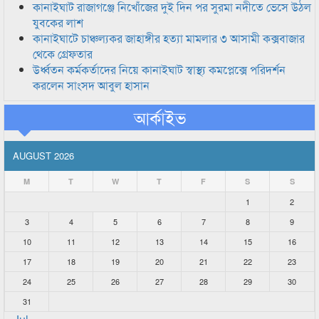
কানাইঘাট রাজাগঞ্জে নিখোঁজের দুই দিন পর সুরমা নদীতে ভেসে উঠল
যুবকের লাশ
কানাইঘাটে চাঞ্চল্যকর জাহাঙ্গীর হত্যা মামলার ৩ আসামী কক্সবাজার
থেকে গ্রেফতার
উর্ধ্বতন কর্মকর্তাদের নিয়ে কানাইঘাট স্বাস্থ্য কমপ্লেক্সে পরিদর্শন
করলেন সাংসদ আবুল হাসান
আর্কাইভ
AUGUST 2026
M
T
W
T
F
S
S
1
2
3
4
5
6
7
8
9
10
11
12
13
14
15
16
17
18
19
20
21
22
23
24
25
26
27
28
29
30
31