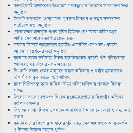
কানাইঘাটে প্রশাসনের উদ্যোগে গণঅভ্যুত্থান দিবসের আলোচনা সভা
অনুষ্ঠিত
সিলেট অনলাইন প্রেসক্লাবের পুরস্কার বিতরণ ও নতুন সদস্যদের
পরিচিতি সভা অনুষ্ঠিত
লোভাছড়ার জব্দকৃত পাথর চুরির হিড়িক! বেপরোয়া জকিগঞ্জের
আটগ্রামের অবৈধ ক্রাশার জোন চক্র
লন্ডনে সিলেট শাহজালাল হাউজিং এস্টেটস (উপশহর) প্রবাসী
অ্যাসোসিয়েশনের সভা অনুষ্ঠিত
কাতারে সড়ক দুর্ঘটনায় নিহত কানাইঘাটের প্রবাসী পাঁচ পরিবারকে
খেলাফত মজলিসের নগদ সহায়তা
বিএনপি সকল ধর্মের মানুষের সমান অধিকার ও ধর্মীয় মুল্যবোধে
বিশ্বাসী: আবুল কাহের চৌ: শামিম
রাজা গিরিশচন্দ্র স্কুলে বার্ষিক ক্রীড়া প্রতিযোগিতার পুরস্কার বিতরণ
সম্পন্ন
সিলেটে বাংলাদেশ গ্রুপ থিয়েটার ফেডারেশানের বিভাগীয় অভিনয়
কর্মশালা সম্পন্ন
বিশ্ব জনসংখ্যা দিবস উপলক্ষে কানাইঘাটে আলোচনা সভা ও সম্মাননা
প্রদান
কানাইঘাটের কিশোর আহাদের খুনি সায়েমের আদালতে আত্মসমর্পন,
৫ দিনের রিমান্ড চাইবে পুলিশ