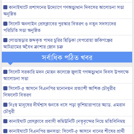
কানাইঘাটে প্রশাসনের উদ্যোগে গণঅভ্যুত্থান দিবসের আলোচনা সভা
অনুষ্ঠিত
সিলেট অনলাইন প্রেসক্লাবের পুরস্কার বিতরণ ও নতুন সদস্যদের
পরিচিতি সভা অনুষ্ঠিত
লোভাছড়ার জব্দকৃত পাথর চুরির হিড়িক! বেপরোয়া জকিগঞ্জের
আটগ্রামের অবৈধ ক্রাশার জোন চক্র
সর্বাধিক পঠিত খবর
সিলেট সরকারি মদন মোহন কলেজে জুলাই গণঅভ্যুত্থান দিবস উপলক্ষে
আলোচনা সভা
সিলেট-৫ আসনে বিএনপির মনোনয়ন প্রত্যাশী আশিক চৌধুরীর
লিফলেট বিতরণ
নিঃস্ব মানুষের দীর্ঘশ্বাস শুনতে ধসে পড়া কুশিয়ারাপারে অ্যাড. এমরান
চৌধুরী
কানাইঘাট প্রেসক্লাবে প্রবাসী কমিউনিটি নেতৃবৃন্দের নিয়ে মতিবিনিময়
কানাইঘাটে বিএনপির জনসভা: সিলেট-৫ আসনে ধানের শীষের প্রার্থী