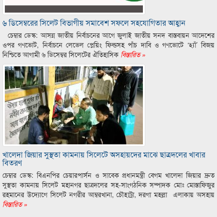
৬ ডিসেম্বরের সিলেট বিভাগীয় সমাবেশ সফলে সহযোগিতার আহ্বান
চেম্বার ডেস্ক: আসন্ন জাতীয় নির্বাচনের আগে জুলাই জাতীয় সনদ বাস্তবায়ন আদেশের
ওপর গণভোট, নির্বাচনে লেভেল প্লেয়িং ফিল্ডসহ পাঁচ দাবি ও গণভোটে ‘হ্যাঁ’ বিজয়
নিশ্চিতে আগামী ৬ ডিসেম্বর সিলেটের ঐতিহাসিক
বিস্তারিত »
খালেদা জিয়ার সুস্থতা কামনায় সিলেটে অসহায়দের মাঝে ছাত্রদলের খাবার
বিতরণ
চেম্বার ডেস্ক: বিএনপির চেয়ারপার্সন ও সাবেক প্রধানমন্ত্রী বেগম খালেদা জিয়ার দ্রুত
সুস্থতা কামনায় সিলেট মহানগর ছাত্রদলের সহ-সাংগঠনিক সম্পাদক মোঃ মোস্তাফিজুর
রহমানের উদ্যোগে সিলেট নগরীর আম্বরখানা, চৌহাট্রা, দরগা মহল্লা এলাকায় অসহায়
বিস্তারিত »