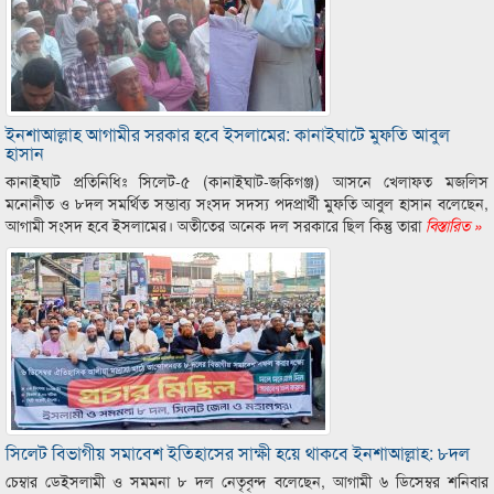
ইনশাআল্লাহ আগামীর সরকার হবে ইসলামের: কানাইঘাটে মুফতি আবুল
হাসান
কানাইঘাট প্রতিনিধিঃ সিলেট-৫ (কানাইঘাট-জকিগঞ্জ) আসনে খেলাফত মজলিস
মনোনীত ও ৮দল সমর্থিত সম্ভাব্য সংসদ সদস্য পদপ্রার্থী মুফতি আবুল হাসান বলেছেন,
আগামী সংসদ হবে ইসলামের। অতীতের অনেক দল সরকারে ছিল কিন্তু তারা
বিস্তারিত »
সিলেট বিভাগীয় সমাবেশ ইতিহাসের সাক্ষী হয়ে থাকবে ইনশাআল্লাহ: ৮দল
চেম্বার ডেইসলামী ও সমমনা ৮ দল নেতৃবৃন্দ বলেছেন, আগামী ৬ ডিসেম্বর শনিবার