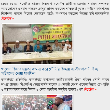
চেম্বার ডেস্ক: সিলেট-৬ আসনে বিএনপি মনোনীত প্রার্থী ও জেলার সাধারণ সম্পাদক
অ্যাডভোকেট এমরান আহমদ চৌধুরী স্থাপন করলেন ব্যতিক্রমী দৃষ্টান্ত। নির্বাচন কমিশনের
নির্দেশনা পালনে নিজেই নেমেছেন মাঠে। অপসারণ করছেন নিজের ছবি-নামসম্বলিত
বিস্তারিত »
খালেদা জিয়ার সুস্থতা কামনা করে সৌদি’র জিদ্দায় জাতীয়তাবাদী ঐক্য
পরিষদের দোয়া মাহফিল
কানাইঘাট প্রতিনিধিঃ কানাইঘাট উপজেলা জাতীয়তাবাদী ঐক্য পরিষদ সৌদী আরব
শাখার উদ্যেগে বিএনপির চেয়ারপার্সন সাবেক প্রধানমন্ত্রী বেগম খালেদা জিয়ার রোগমুক্তি
ও সুস্থতা কামনা করে মিলাদ ও দোয়া মাহফিল অনুষ্ঠিত হয়েছে। গত
বিস্তারিত »