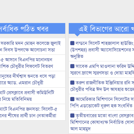
সর্বাধিক পঠিত খবর
এই বিভাগের আরো 
 সরকারি মদন মোহন কলেজে জুলাই
লন্ডনে সিলেট শাহজালাল হাউজিং
্থান দিবস উপলক্ষে আলোচনা সভা
(উপশহর) প্রবাসী অ্যাসোসিয়েশনের 
অনুষ্ঠিত
-৫ আসনে বিএনপির মনোনয়ন
ী আশিক চৌধুরীর লিফলেট বিতরণ
সাবেক এমপি মাওলানা ফরিদ উদ্দি
স্মরণে ফ্রান্সে স্মরণসভা ও দোয়া মাহ
মানুষের দীর্ঘশ্বাস শুনতে ধসে পড়া
ারে অ্যাড. এমরান চৌধুরী
তরুণ রাজনীতিক ইঞ্জিনিয়ার রনি
চৌধুরীর পবিত্র ঈদ উল আযহার শুভেচ্
ট প্রেসক্লাবে প্রবাসী কমিউনিটি
ের নিয়ে মতিবিনিময়
আমেরিকার মিশিগানে সিলেটের স
পিপি এডভোকেট নুরুল হক সংবর্ধিত
ঘাটে বিএনপির জনসভা: সিলেট-৫
র শীষের প্রার্থী চান নেতাকর্মীরা
তৃতীয়বারের মতো বাংলা প্রেসক্লাব
মিশিগানের কোষাধ্যক্ষ নির্বাচিত সো
আল মাহমুদ