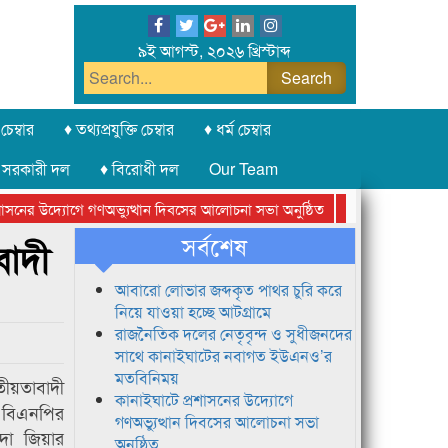
৯ই আগস্ট, ২০২৬ খ্রিস্টাব্দ
চেম্বার
♦ তথ্যপ্রযুক্তি চেম্বার
♦ ধর্ম চেম্বার
 সরকারী দল
♦ বিরোধী দল
Our Team
ের উদ্যোগে গণঅভ্যুত্থান দিবসের আলোচনা সভা অনুষ্ঠিত
সিলেট অনলাইন প্রেসক
সর্বশেষ
বাদী
আবারো লোভার জব্দকৃত পাথর চুরি করে
নিয়ে যাওয়া হচ্ছে আটগ্রামে
রাজনৈতিক দলের নেতৃবৃন্দ ও সুধীজনদের
সাথে কানাইঘাটের নবাগত ইউএনও’র
মতবিনিময়
ীয়তাবাদী
কানাইঘাটে প্রশাসনের উদ্যোগে
 বিএনপির
গণঅভ্যুত্থান দিবসের আলোচনা সভা
েদা জিয়ার
অনুষ্ঠিত