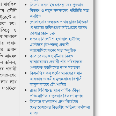
য়া মাহফিল
সিলেট অনলাইন প্রেসক্লাবের পুরস্কার
টায় সৌদী
বিতরণ ও নতুন সদস্যদের পরিচিতি সভা
অনুষ্ঠিত
ুরেন্টে এ
লোভাছড়ার জব্দকৃত পাথর চুরির হিড়িক!
করা হয়।
বেপরোয়া জকিগঞ্জের আটগ্রামের অবৈধ
তিত্বে ও
ক্রাশার জোন চক্র
্ম সাধারণ
লন্ডনে সিলেট শাহজালাল হাউজিং
য় প্রধান
এস্টেটস (উপশহর) প্রবাসী
র প্রধান
অ্যাসোসিয়েশনের সভা অনুষ্ঠিত
াপতি আহমদ
কাতারে সড়ক দুর্ঘটনায় নিহত
ুল জলিল,
কানাইঘাটের প্রবাসী পাঁচ পরিবারকে
খেলাফত মজলিসের নগদ সহায়তা
ব প্রবাসী
বিএনপি সকল ধর্মের মানুষের সমান
াংলাদেশের
অধিকার ও ধর্মীয় মুল্যবোধে বিশ্বাসী:
ত লাখ লাখ
আবুল কাহের চৌ: শামিম
া মাহফিলে
রাজা গিরিশচন্দ্র স্কুলে বার্ষিক ক্রীড়া
প্রতিযোগিতার পুরস্কার বিতরণ সম্পন্ন
সিলেটে বাংলাদেশ গ্রুপ থিয়েটার
ফেডারেশানের বিভাগীয় অভিনয় কর্মশালা
সম্পন্ন