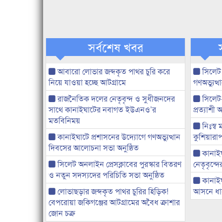
সর্বশেষ খবর
আবারো লোভার জব্দকৃত পাথর চুরি করে
সিলেট
নিয়ে যাওয়া হচ্ছে আটগ্রামে
গণঅভ্যুত
রাজনৈতিক দলের নেতৃবৃন্দ ও সুধীজনদের
সিলেট
সাথে কানাইঘাটের নবাগত ইউএনও’র
প্রত্যাশ
মতবিনিময়
নিঃস্ব 
কানাইঘাটে প্রশাসনের উদ্যোগে গণঅভ্যুত্থান
কুশিয়ারাপ
দিবসের আলোচনা সভা অনুষ্ঠিত
কানাইঘা
সিলেট অনলাইন প্রেসক্লাবের পুরস্কার বিতরণ
নেতৃবৃন্দ
ও নতুন সদস্যদের পরিচিতি সভা অনুষ্ঠিত
কানাই
লোভাছড়ার জব্দকৃত পাথর চুরির হিড়িক!
আসনে ধানে
বেপরোয়া জকিগঞ্জের আটগ্রামের অবৈধ ক্রাশার
জোন চক্র