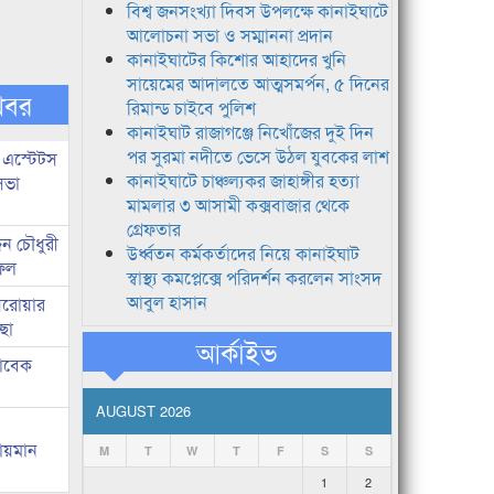
বিশ্ব জনসংখ্যা দিবস উপলক্ষে কানাইঘাটে
আলোচনা সভা ও সম্মাননা প্রদান
কানাইঘাটের কিশোর আহাদের খুনি
সায়েমের আদালতে আত্মসমর্পন, ৫ দিনের
খবর
রিমান্ড চাইবে পুলিশ
কানাইঘাট রাজাগঞ্জে নিখোঁজের দুই দিন
পর সুরমা নদীতে ভেসে উঠল যুবকের লাশ
 এস্টেটস
কানাইঘাটে চাঞ্চল্যকর জাহাঙ্গীর হত্যা
সভা
মামলার ৩ আসামী কক্সবাজার থেকে
গ্রেফতার
ন চৌধুরী
উর্ধ্বতন কর্মকর্তাদের নিয়ে কানাইঘাট
ফিল
স্বাস্থ্য কমপ্লেক্সে পরিদর্শন করলেন সাংসদ
আবুল হাসান
 সরোয়ার
ছা
আর্কাইভ
াবেক
AUGUST 2026
লায়মান
M
T
W
T
F
S
S
1
2