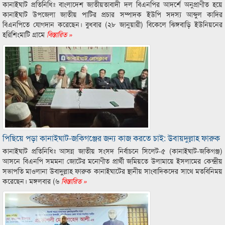
কানাইঘাট প্রতিনিধিঃ বাংলাদেশ জাতীয়তাবাদী দল বিএনপির আদর্শে অনুপ্রাণীত হয়ে
কানাইঘাট উপজেলা জাতীয় পাটির প্রচার সম্পাদক ইউপি সদস্য আব্দুল কাদির
বিএনপিতে যোগদান করেছেন। বুধবার (২৮ জানুয়ারী) বিকেলে ঝিঙ্গবাড়ি ইউনিয়নের
হরিশিংমাটি গ্রামে
বিস্তারিত »
পিছিয়ে পড়া কানাইঘাট-জকিগঞ্জের জন্য কাজ করতে চাই: উবায়দুল্লাহ ফারুক
কানাইঘাট প্রতিনিধিঃ আসন্ন জাতীয় সংসদ নির্বাচনে সিলেট-৫ (কানাইঘাট-জকিগঞ্জ)
আসনে বিএনপি সমমনা জোটের মনোণীত প্রার্থী জমিয়তে উলামায়ে ইসলামের কেন্দ্রীয়
সভাপতি মাওলানা উবাদুল্লাহ ফারুক কানাইঘাটের স্থানীয় সাংবাদিকদের সাথে মতবিনিময়
করেছেন। মঙ্গলবার (৬
বিস্তারিত »