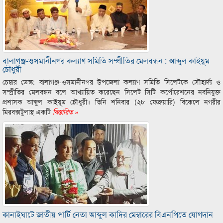
বালাগঞ্জ-ওসমানীনগর কল্যাণ সমিতি সম্প্রীতির মেলবন্ধন : আব্দুল কাইয়ূম
চৌধুরী
চেম্বার ডেস্ক: বালাগঞ্জ-ওসমানীনগর উপজেলা কল্যাণ সমিতি সিলেটকে সৌহার্দ্য ও
সম্প্রীতির মেলবন্ধন বলে আখ্যায়িত করেছেন সিলেট সিটি কর্পোরেশনের নবনিযুক্ত
প্রশাসক আব্দুল কাইয়ূম চৌধুরী। তিনি শনিবার (২৮ ফেব্রুয়ারি) বিকেলে নগরীর
মিরবক্সটুলাস্থ একটি
বিস্তারিত »
কানাইঘাটে জাতীয় পার্টি নেতা আব্দুল কাদির মেম্বারের বিএনপিতে যোগদান