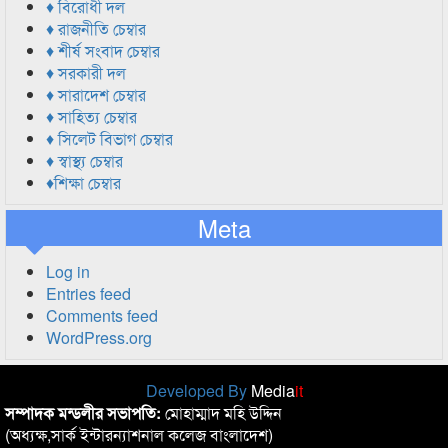
♦ বিরোধী দল
♦ রাজনীতি চেম্বার
♦ শীর্ষ সংবাদ চেম্বার
♦ সরকারী দল
♦ সারাদেশ চেম্বার
♦ সাহিত্য চেম্বার
♦ সিলেট বিভাগ চেম্বার
♦ স্বাস্থ্য চেম্বার
♦শিক্ষা চেম্বার
Meta
Log in
Entries feed
Comments feed
WordPress.org
Developed By
Media
it
সম্পাদক মন্ডলীর সভাপতি:
মোহাম্মাদ মহি উদ্দিন
(অধ্যক্ষ,সার্ক ইন্টারন্যাশনাল কলেজ বাংলাদেশ)