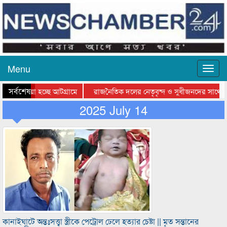
Menu
সর্বশেষ
য়ে যাওয়া হচ্ছে আটগ্রামে
রাজনৈতিক দলের নেতৃবৃন্দ ও সুধীজনদের সাথে ক
যোগিতার পুরস্কার বিতরণ সম্পন্ন
2025 July 14
সিলেটে বাংলাদেশ গ্রুপ থিয়েটার ফেডারেশানের বিভ
কানাইঘাটে অন্তঃসত্ত্বা স্ত্রীকে পেট্রোল ঢেলে হত্যার চেষ্টা || মৃত সন্তানের