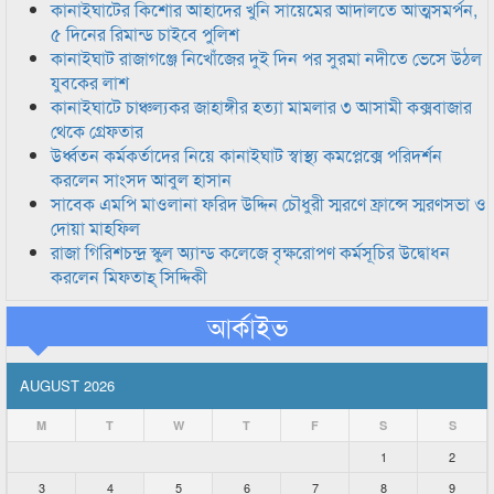
কানাইঘাটের কিশোর আহাদের খুনি সায়েমের আদালতে আত্মসমর্পন,
৫ দিনের রিমান্ড চাইবে পুলিশ
কানাইঘাট রাজাগঞ্জে নিখোঁজের দুই দিন পর সুরমা নদীতে ভেসে উঠল
যুবকের লাশ
কানাইঘাটে চাঞ্চল্যকর জাহাঙ্গীর হত্যা মামলার ৩ আসামী কক্সবাজার
থেকে গ্রেফতার
উর্ধ্বতন কর্মকর্তাদের নিয়ে কানাইঘাট স্বাস্থ্য কমপ্লেক্সে পরিদর্শন
করলেন সাংসদ আবুল হাসান
সাবেক এমপি মাওলানা ফরিদ উদ্দিন চৌধুরী স্মরণে ফ্রান্সে স্মরণসভা ও
দোয়া মাহফিল
রাজা গিরিশচন্দ্র স্কুল অ্যান্ড কলেজে বৃক্ষরোপণ কর্মসূচির উদ্বোধন
করলেন মিফতাহ্ সিদ্দিকী
আর্কাইভ
AUGUST 2026
M
T
W
T
F
S
S
1
2
3
4
5
6
7
8
9