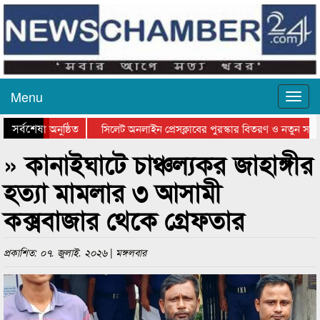
Menu
সর্বশেষ
না সভা অনুষ্ঠিত
সিলেট অনলাইন প্রেসক্লাবের পুরস্কার বিতরণ ও নতুন সদস্যদে
ম্মাননা প্রদান
কানাইঘাটের কিশোর আহাদের খুনি সায়েমের আদালতে আত্মসমর্
» কানাইঘাটে চাঞ্চল্যকর জাহাঙ্গীর
হত্যা মামলার ৩ আসামী
কক্সবাজার থেকে গ্রেফতার
প্রকাশিত: ০৭. জুলাই. ২০২৬ | মঙ্গলবার