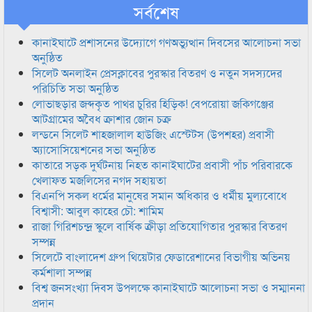
সর্বশেষ
কানাইঘাটে প্রশাসনের উদ্যোগে গণঅভ্যুত্থান দিবসের আলোচনা সভা
অনুষ্ঠিত
সিলেট অনলাইন প্রেসক্লাবের পুরস্কার বিতরণ ও নতুন সদস্যদের
পরিচিতি সভা অনুষ্ঠিত
লোভাছড়ার জব্দকৃত পাথর চুরির হিড়িক! বেপরোয়া জকিগঞ্জের
আটগ্রামের অবৈধ ক্রাশার জোন চক্র
লন্ডনে সিলেট শাহজালাল হাউজিং এস্টেটস (উপশহর) প্রবাসী
অ্যাসোসিয়েশনের সভা অনুষ্ঠিত
কাতারে সড়ক দুর্ঘটনায় নিহত কানাইঘাটের প্রবাসী পাঁচ পরিবারকে
খেলাফত মজলিসের নগদ সহায়তা
বিএনপি সকল ধর্মের মানুষের সমান অধিকার ও ধর্মীয় মুল্যবোধে
বিশ্বাসী: আবুল কাহের চৌ: শামিম
রাজা গিরিশচন্দ্র স্কুলে বার্ষিক ক্রীড়া প্রতিযোগিতার পুরস্কার বিতরণ
সম্পন্ন
সিলেটে বাংলাদেশ গ্রুপ থিয়েটার ফেডারেশানের বিভাগীয় অভিনয়
কর্মশালা সম্পন্ন
বিশ্ব জনসংখ্যা দিবস উপলক্ষে কানাইঘাটে আলোচনা সভা ও সম্মাননা
প্রদান