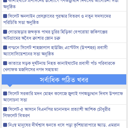
কানাইঘাটে প্রশাসনের উদ্যোগে গণঅভ্যুত্থান দিবসের আলোচনা সভা
অনুষ্ঠিত
সিলেট অনলাইন প্রেসক্লাবের পুরস্কার বিতরণ ও নতুন সদস্যদের
পরিচিতি সভা অনুষ্ঠিত
লোভাছড়ার জব্দকৃত পাথর চুরির হিড়িক! বেপরোয়া জকিগঞ্জের
আটগ্রামের অবৈধ ক্রাশার জোন চক্র
লন্ডনে সিলেট শাহজালাল হাউজিং এস্টেটস (উপশহর) প্রবাসী
অ্যাসোসিয়েশনের সভা অনুষ্ঠিত
কাতারে সড়ক দুর্ঘটনায় নিহত কানাইঘাটের প্রবাসী পাঁচ পরিবারকে
খেলাফত মজলিসের নগদ সহায়তা
সর্বাধিক পঠিত খবর
সিলেট সরকারি মদন মোহন কলেজে জুলাই গণঅভ্যুত্থান দিবস উপলক্ষে
আলোচনা সভা
সিলেট-৫ আসনে বিএনপির মনোনয়ন প্রত্যাশী আশিক চৌধুরীর
লিফলেট বিতরণ
নিঃস্ব মানুষের দীর্ঘশ্বাস শুনতে ধসে পড়া কুশিয়ারাপারে অ্যাড. এমরান