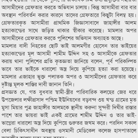
আসামীদের গ্রেফতার করতে অভিযান চালায়। কিন্তু আসামীরা বার বার
অবস্থান পরিবর্তন করার কারনে তাদের গ্রেফতারে কিছুটা বিলম্ব হয়।
গ্রেফতারকৃত আসামীরা প্রাথমিক জিজ্ঞাসাবাদে জাহাঙ্গীর আলম
হত্যাকান্ডের সাথে জড়িত থাকার স্বীকার করেছে। মামলার অপর
আসামীদের গ্রেফতার করতে পুলিশের অভিযান অব্যাহত আছে।
মামলার বাদী নিহতের ছোট ভাই আলমগীর হোসেন তার ভাইয়ের
হত্যাকান্ডের মূল আসামী শামীম উদ্দিন সহ ৩ আসামীকে গ্রেফতার
করায় থানা পুলিশের প্রতি কৃতজ্ঞতা জানিয়ে বলেন, পূর্ব পরিকল্পিত
ভাবে তার ভাইকে ধারালো অস্ত্র দিয়ে কুপিয়ে হত্যা করা হয়েছে।
মামলার এজাহার ভুক্ত পলাতক অপর ৩ আসামীদের গ্রেফতার করে
দৃষ্টান্ত মূলক শাস্তির দাবী জানান তিনি।
প্রসজ্ঞত যে, গত বুধবার স্বামী-স্ত্রীর পারিবারিক কলহের জের ধরে
উপজেলার লক্ষীপ্রসাদ পশ্চিম ইউনিয়নের বড়বন্দ ৩য় খন্ড গ্রামের মৃত
মুসা মিয়ার পুত্র জাহাঙ্গীর আলমকে স্থানীয় করুনা সুন্দরী দিঘীর রাস্তার
পাশে তার ভায়রা ভাই একই গ্রামের শামীম উদ্দিন ও তার ভাই-
ভাগ্নেরা ধারালো অস্ত্র দিয়ে কুপিয়ে গুরুতর জখম করে। পরদিন সকাল
বেলা চিকিৎসাধীন অবস্থায় ওসমানী মেডিকেল কলেজ হাসপাতালে
জাহাঙ্গীর আলম মৃত্যু বরণ করেন।