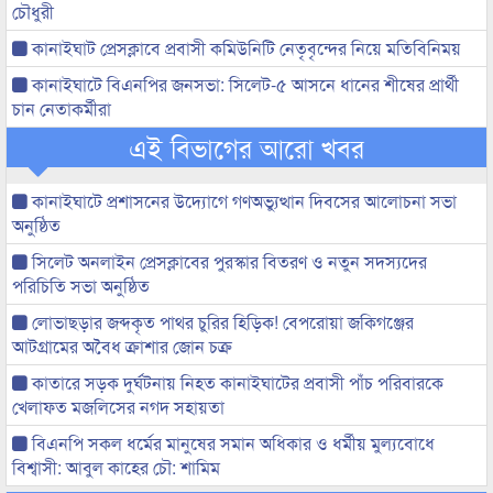
চৌধুরী
কানাইঘাট প্রেসক্লাবে প্রবাসী কমিউনিটি নেতৃবৃন্দের নিয়ে মতিবিনিময়
কানাইঘাটে বিএনপির জনসভা: সিলেট-৫ আসনে ধানের শীষের প্রার্থী
চান নেতাকর্মীরা
এই বিভাগের আরো খবর
কানাইঘাটে প্রশাসনের উদ্যোগে গণঅভ্যুত্থান দিবসের আলোচনা সভা
অনুষ্ঠিত
সিলেট অনলাইন প্রেসক্লাবের পুরস্কার বিতরণ ও নতুন সদস্যদের
পরিচিতি সভা অনুষ্ঠিত
লোভাছড়ার জব্দকৃত পাথর চুরির হিড়িক! বেপরোয়া জকিগঞ্জের
আটগ্রামের অবৈধ ক্রাশার জোন চক্র
কাতারে সড়ক দুর্ঘটনায় নিহত কানাইঘাটের প্রবাসী পাঁচ পরিবারকে
খেলাফত মজলিসের নগদ সহায়তা
বিএনপি সকল ধর্মের মানুষের সমান অধিকার ও ধর্মীয় মুল্যবোধে
বিশ্বাসী: আবুল কাহের চৌ: শামিম