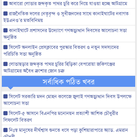
আবারো লোভার জব্দকৃত পাথর চুরি করে নিয়ে যাওয়া হচ্ছে আটগ্রামে
রাজনৈতিক দলের নেতৃবৃন্দ ও সুধীজনদের সাথে কানাইঘাটের নবাগত
ইউএনও’র মতবিনিময়
কানাইঘাটে প্রশাসনের উদ্যোগে গণঅভ্যুত্থান দিবসের আলোচনা সভা
অনুষ্ঠিত
সিলেট অনলাইন প্রেসক্লাবের পুরস্কার বিতরণ ও নতুন সদস্যদের
পরিচিতি সভা অনুষ্ঠিত
লোভাছড়ার জব্দকৃত পাথর চুরির হিড়িক! বেপরোয়া জকিগঞ্জের
আটগ্রামের অবৈধ ক্রাশার জোন চক্র
সর্বাধিক পঠিত খবর
সিলেট সরকারি মদন মোহন কলেজে জুলাই গণঅভ্যুত্থান দিবস উপলক্ষে
আলোচনা সভা
সিলেট-৫ আসনে বিএনপির মনোনয়ন প্রত্যাশী আশিক চৌধুরীর
লিফলেট বিতরণ
নিঃস্ব মানুষের দীর্ঘশ্বাস শুনতে ধসে পড়া কুশিয়ারাপারে অ্যাড. এমরান
চৌধুরী