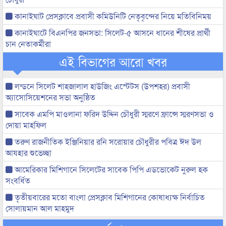
কানাইঘাট প্রেসক্লাবে প্রবাসী কমিউনিটি নেতৃবৃন্দের নিয়ে মতিবিনিময়
কানাইঘাটে বিএনপির জনসভা: সিলেট-৫ আসনে ধানের শীষের প্রার্থী
চান নেতাকর্মীরা
এই বিভাগের আরো খবর
লন্ডনে সিলেট শাহজালাল হাউজিং এস্টেটস (উপশহর) প্রবাসী
অ্যাসোসিয়েশনের সভা অনুষ্ঠিত
সাবেক এমপি মাওলানা ফরিদ উদ্দিন চৌধুরী স্মরণে ফ্রান্সে স্মরণসভা ও
দোয়া মাহফিল
তরুণ রাজনীতিক ইঞ্জিনিয়ার রনি সরোয়ার চৌধুরীর পবিত্র ঈদ উল
আযহার শুভেচ্ছা
আমেরিকার মিশিগানে সিলেটের সাবেক পিপি এডভোকেট নুরুল হক
সংবর্ধিত
তৃতীয়বারের মতো বাংলা প্রেসক্লাব মিশিগানের কোষাধ্যক্ষ নির্বাচিত
সোলায়মান আল মাহমুদ