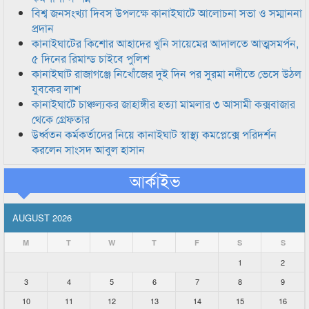
বিশ্ব জনসংখ্যা দিবস উপলক্ষে কানাইঘাটে আলোচনা সভা ও সম্মাননা
প্রদান
কানাইঘাটের কিশোর আহাদের খুনি সায়েমের আদালতে আত্মসমর্পন,
৫ দিনের রিমান্ড চাইবে পুলিশ
কানাইঘাট রাজাগঞ্জে নিখোঁজের দুই দিন পর সুরমা নদীতে ভেসে উঠল
যুবকের লাশ
কানাইঘাটে চাঞ্চল্যকর জাহাঙ্গীর হত্যা মামলার ৩ আসামী কক্সবাজার
থেকে গ্রেফতার
উর্ধ্বতন কর্মকর্তাদের নিয়ে কানাইঘাট স্বাস্থ্য কমপ্লেক্সে পরিদর্শন
করলেন সাংসদ আবুল হাসান
আর্কাইভ
AUGUST 2026
M
T
W
T
F
S
S
1
2
3
4
5
6
7
8
9
10
11
12
13
14
15
16