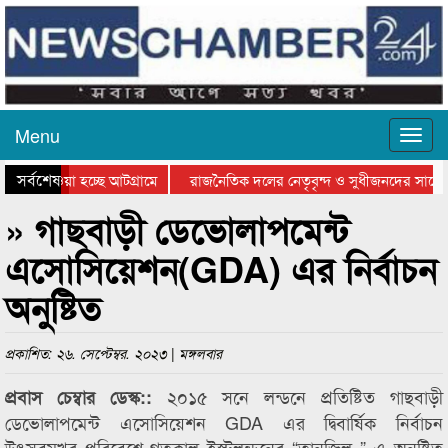
Menu
সর্বশেষ
িয়ে যাওয়া হচ্ছে আটগ্রামে
রাজনৈতিক দলের নেতৃবৃন্দ ও সুধীজনদের সাথে 
তিযোগিতার পুরস্কার বিতরণ সম্পন্ন
সিলেটে বাংলাদেশ গ্রুপ থিয়েটার ফেডারেশানের ব
» গাছবাড়ী ডেভোলাপমেন্ট
এসোসিয়েশন(GDA) এর নির্বাচন
অনুষ্টিত
প্রকাশিত: ২৬. সেপ্টেম্বর. ২০২৩ | মঙ্গলবার
২০১৫ সনে লন্ডনে প্রতিষ্টিত গাছবাড়ী
প্রবাস চেম্বার ডেস্ক::
ডেভোলাপমেন্ট এসোসিয়েশন GDA এর দ্বিবার্ষিক নির্বাচন
উৎসবমুখর পরিবেশে গতকাল ইস্টলন্ডনের “তানজিল ” এ অনুষ্টিত