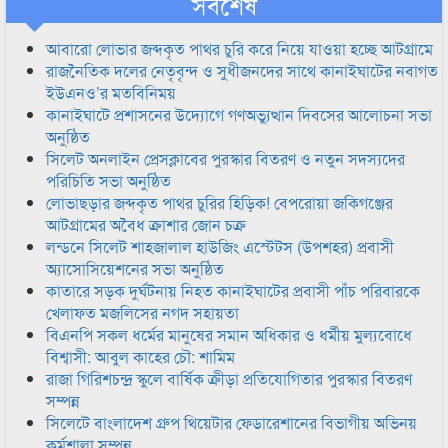
সর্বশেষ
আবারো লোভার জব্দকৃত পাথর চুরি করে নিয়ে যাওয়া হচ্ছে আটগ্রামে
রাজনৈতিক দলের নেতৃবৃন্দ ও সুধীজনদের সাথে কানাইঘাটের নবাগত
ইউএনও’র মতবিনিময়
কানাইঘাটে প্রশাসনের উদ্যোগে গণঅভ্যুত্থান দিবসের আলোচনা সভা
অনুষ্ঠিত
সিলেট অনলাইন প্রেসক্লাবের পুরস্কার বিতরণ ও নতুন সদস্যদের
পরিচিতি সভা অনুষ্ঠিত
লোভাছড়ার জব্দকৃত পাথর চুরির হিড়িক! বেপরোয়া জকিগঞ্জের
আটগ্রামের অবৈধ ক্রাশার জোন চক্র
লন্ডনে সিলেট শাহজালাল হাউজিং এস্টেটস (উপশহর) প্রবাসী
অ্যাসোসিয়েশনের সভা অনুষ্ঠিত
কাতারে সড়ক দুর্ঘটনায় নিহত কানাইঘাটের প্রবাসী পাঁচ পরিবারকে
খেলাফত মজলিসের নগদ সহায়তা
বিএনপি সকল ধর্মের মানুষের সমান অধিকার ও ধর্মীয় মুল্যবোধে
বিশ্বাসী: আবুল কাহের চৌ: শামিম
রাজা গিরিশচন্দ্র স্কুলে বার্ষিক ক্রীড়া প্রতিযোগিতার পুরস্কার বিতরণ
সম্পন্ন
সিলেটে বাংলাদেশ গ্রুপ থিয়েটার ফেডারেশানের বিভাগীয় অভিনয়
কর্মশালা সম্পন্ন