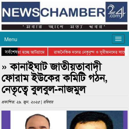
Menu
সর্বশেষ
য়ে যাওয়া হচ্ছে আটগ্রামে
রাজনৈতিক দলের নেতৃবৃন্দ ও সুধীজনদের সাথে ক
যোগিতার পুরস্কার বিতরণ সম্পন্ন
সিলেটে বাংলাদেশ গ্রুপ থিয়েটার ফেডারেশানের বি
» কানাইঘাট জাতীয়তাবাদী
ফোরাম ইউকের কমিটি গঠন,
নেতৃত্বে বুলবুল-নাজমুল
প্রকাশিত: ২৯. জুন. ২০২৫ | রবিবার