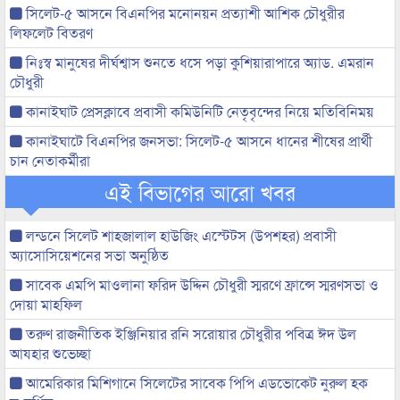
সিলেট-৫ আসনে বিএনপির মনোনয়ন প্রত্যাশী আশিক চৌধুরীর
লিফলেট বিতরণ
নিঃস্ব মানুষের দীর্ঘশ্বাস শুনতে ধসে পড়া কুশিয়ারাপারে অ্যাড. এমরান
চৌধুরী
কানাইঘাট প্রেসক্লাবে প্রবাসী কমিউনিটি নেতৃবৃন্দের নিয়ে মতিবিনিময়
কানাইঘাটে বিএনপির জনসভা: সিলেট-৫ আসনে ধানের শীষের প্রার্থী
চান নেতাকর্মীরা
এই বিভাগের আরো খবর
লন্ডনে সিলেট শাহজালাল হাউজিং এস্টেটস (উপশহর) প্রবাসী
অ্যাসোসিয়েশনের সভা অনুষ্ঠিত
সাবেক এমপি মাওলানা ফরিদ উদ্দিন চৌধুরী স্মরণে ফ্রান্সে স্মরণসভা ও
দোয়া মাহফিল
তরুণ রাজনীতিক ইঞ্জিনিয়ার রনি সরোয়ার চৌধুরীর পবিত্র ঈদ উল
আযহার শুভেচ্ছা
আমেরিকার মিশিগানে সিলেটের সাবেক পিপি এডভোকেট নুরুল হক