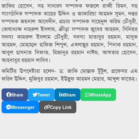
জাকির হোসেন, সহ সাধারণ সম্পাদক ফজলে রাব্বী রিমন, সহ
সাংগঠনিক সম্পাদক তাহের উদ্দিন ও জাকারিয়া আহমদ সুমন, দপ্তর
সম্পাদক জয়নাল আবেদীন, প্রচার সম্পাদক সাহেদুল করিম চৌধুরী,
কোষাধ্যক্ষ নাহরুল ইসলাম, ক্রীড়া সম্পাদক জুবের আহমদ, সিনিয়র
সদস্য কামরুল ইসলাম চৌধুরী, সদস্য মাতাবুর রহমান, মাসুক
আহমদ, মোহাম্মদ হাফিজ শিপুল, এখলাছুর রহমান, পিনাক রহমান,
আবুল হাসনাত সিফাত, মিজানুর রহমান নাঈম, আখতার হোসেন,
আহবাবুর রহমান লাবিব।
কমিটির উপদেষ্টারা হলেন- ড: জাকি মোস্তাক টুটুল, প্রফেসর এম
ফরিদ উদ্দিন, মুজিবুর রহমান, ইউছুফ আহমদ মেম্বার, আব্দুল ফাতেহ।
Share
Tweet
Share
WhatsApp
Messenger
Copy Link