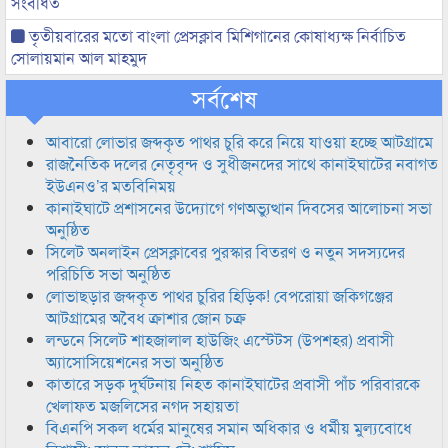
সংবর্ধিত
তৃতীয়বারের মতো বাংলা প্রেসক্লাব মিশিগানের কোষাধ্যক্ষ নির্বাচিত
সোলায়মান আল মাহমুদ
সর্বশেষ
আবারো লোভার জব্দকৃত পাথর চুরি করে নিয়ে যাওয়া হচ্ছে আটগ্রামে
রাজনৈতিক দলের নেতৃবৃন্দ ও সুধীজনদের সাথে কানাইঘাটের নবাগত
ইউএনও’র মতবিনিময়
কানাইঘাটে প্রশাসনের উদ্যোগে গণঅভ্যুত্থান দিবসের আলোচনা সভা
অনুষ্ঠিত
সিলেট অনলাইন প্রেসক্লাবের পুরস্কার বিতরণ ও নতুন সদস্যদের
পরিচিতি সভা অনুষ্ঠিত
লোভাছড়ার জব্দকৃত পাথর চুরির হিড়িক! বেপরোয়া জকিগঞ্জের
আটগ্রামের অবৈধ ক্রাশার জোন চক্র
লন্ডনে সিলেট শাহজালাল হাউজিং এস্টেটস (উপশহর) প্রবাসী
অ্যাসোসিয়েশনের সভা অনুষ্ঠিত
কাতারে সড়ক দুর্ঘটনায় নিহত কানাইঘাটের প্রবাসী পাঁচ পরিবারকে
খেলাফত মজলিসের নগদ সহায়তা
বিএনপি সকল ধর্মের মানুষের সমান অধিকার ও ধর্মীয় মুল্যবোধে