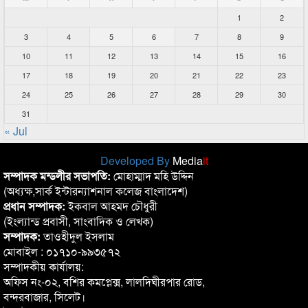
1
2
3
4
5
6
7
8
9
10
11
12
13
14
15
16
17
18
19
20
21
22
23
24
25
26
27
28
29
30
31
« Jul
Developed By
Media
it
সম্পাদক মন্ডলীর সভাপতি:
মোহাম্মাদ মহি উদ্দিন
(অধ্যক্ষ,সার্ক ইন্টারন্যাশনাল কলেজ বাংলাদেশ)
প্রধান সম্পাদক:
ইকবাল আহমদ চৌধুরী
(ইংল্যান্ড প্রবাসী, সাংবাদিক ও লেখক)
সম্পাদক:
তাওহীদুল ইসলাম
মোবাইল : ০১৭১০-৯৯৩৫৭২
সম্পাদকীয় কার্যালয়:
অফিস নং-০২, বশির কমপ্লেক্স, লালদিঘীরপার রোড,
বন্দরবাজার, সিলেট।