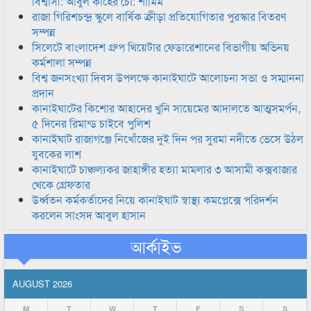
বিশ্বাসী: আবুল কাহের চৌ: শামিম
রাজা গিরিশচন্দ্র স্কুলে বার্ষিক ক্রীড়া প্রতিযোগিতার পুরস্কার বিতরণ
সম্পন্ন
সিলেটে বাংলাদেশ গ্রুপ থিয়েটার ফেডারেশানের বিভাগীয় অভিনয়
কর্মশালা সম্পন্ন
বিশ্ব জনসংখ্যা দিবস উপলক্ষে কানাইঘাটে আলোচনা সভা ও সম্মাননা
প্রদান
কানাইঘাটের কিশোর আহাদের খুনি সায়েমের আদালতে আত্মসমর্পন,
৫ দিনের রিমান্ড চাইবে পুলিশ
কানাইঘাট রাজাগঞ্জে নিখোঁজের দুই দিন পর সুরমা নদীতে ভেসে উঠল
যুবকের লাশ
কানাইঘাটে চাঞ্চল্যকর জাহাঙ্গীর হত্যা মামলার ৩ আসামী কক্সবাজার
থেকে গ্রেফতার
উর্ধ্বতন কর্মকর্তাদের নিয়ে কানাইঘাট স্বাস্থ্য কমপ্লেক্সে পরিদর্শন
করলেন সাংসদ আবুল হাসান
আর্কাইভ
AUGUST 2026
M
T
W
T
F
S
S