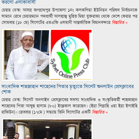
করলো এলাকাবাসী
চেম্বার ডেস্ক: আসন্ন জগন্নাথপুর উপজেলা ১নং কলকলিয়া ইউনিয়ন পরিষদ নির্বাচনকে
সামনে রেখে চেয়ারম্যান পদপ্রার্থী আলহাজ্ব মুহিত মিয়া যুক্তরাজ্য থেকে দেশে ফেরার পর
সোমবার (১৮ মে) সিলেটের এমএজি ওসমানী আন্তর্জাতিক বিমানবন্দরে
বিস্তারিত »
সাংবাদিক শাহজাহান শাহেদের পিতার মৃত্যুতে সিলেট অনলাইন প্রেসক্লাবের
শোক
চেম্বার ডেস্ক: সিলেট অনলাইন প্রেসক্লাবের সদস্য সাংবাদিক ও সংস্কৃতিকর্মী শাহজাহান
শাহেদের পিতা আব্দুছ ছালাম (৮০) ইন্তেকাল করেছেন। (ইন্না লিল্লাহি ওয়া ইন্না ইলাইহি
রাজিউন)। রোববার (১৭মে ) সন্ধ্যায় তিনি সিলেটের একটি
বিস্তারিত »