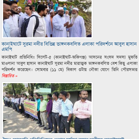
কানাইঘাটে সুরমা নদীর বিভিন্ন ভাঙ্গনকবলিত এলাকা পরিদর্শনে আবুল হাসান
এমপি
কানাইঘাট প্রতিনিধিঃ সিলেট-৫ (কানাইঘাট-জকিগঞ্জ) আসনের সংসদ সদস্য মুফতি
মাওলানা আবুল হাসান কানাইঘাট সুরমা নদীর মারাত্মক ভাঙ্গনকবলিত বেশ কিছু এলাকা
পরিদর্শন করেছেন। সোমবার (১১ মে) বিকাল ৩টায় নৌকা যোগে তিনি পৌরসভার
বিস্তারিত »