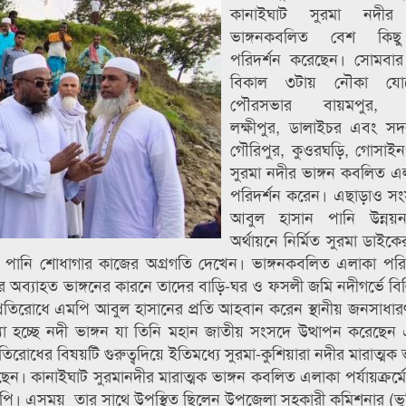
কানাইঘাট সুরমা নদীর ম
ভাঙ্গনকবলিত বেশ কিছ
পরিদর্শন করেছেন। সোমবার
বিকাল ৩টায় নৌকা যো
পৌরসভার বায়মপুর, গ
লক্ষীপুর, ডালাইচর এবং স
গৌরিপুর, কুওরঘড়ি, গোসাইনপুর
সুরমা নদীর ভাঙ্গন কবলিত এ
পরিদর্শন করেন। এছাড়াও সং
আবুল হাসান পানি উন্নয়ন
অর্থায়নে নির্মিত সুরমা ডাইক
ভার পানি শোধাগার কাজের অগ্রগতি দেখেন। ভাঙ্গনকবলিত এলাকা পরি
অব্যাহত ভাঙ্গনের কারনে তাদের বাড়ি-ঘর ও ফসলী জমি নদীগর্ভে বিল
 প্রতিরোধে এমপি আবুল হাসানের প্রতি আহবান করেন স্থানীয় জনসাধ
যা হচ্ছে নদী ভাঙ্গন যা তিনি মহান জাতীয় সংসদে উত্থাপন করেছেন
তিরোধের বিষয়টি গুরুত্বদিয়ে ইতিমধ্যে সুরমা-কুশিয়ারা নদীর মারাত্মক 
ন। কানাইঘাট সুরমানদীর মারাত্মক ভাঙ্গন কবলিত এলাকা পর্যায়ক্রর্মে
পি। এসময় তার সাথে উপস্থিত ছিলেন উপজেলা সহকারী কমিশনার (ভ