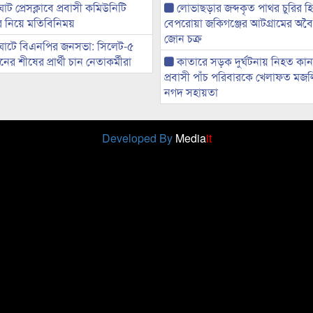
ট প্রেসক্লাবে প্রবাসী কমিউনিটি
লোভাছড়ার জব্দকৃত পাথর চুরির হ
ের নিয়ে মতিবিনিময়
বেপরোয়া জকিগঞ্জের আটগ্রামের অবৈধ
জোন চক্র
ঘাটে বিএনপির জনসভা: সিলেট-৫
র শীষের প্রার্থী চান নেতাকর্মীরা
কাতারে সড়ক দুর্ঘটনায় নিহত কা
প্রবাসী পাঁচ পরিবারকে খেলাফত মজ
নগদ সহায়তা
Developed By
Media
it