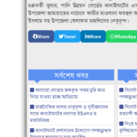
চক্রবর্তী তুষার, পানি উন্নয়ন বোর্ডের কানাইঘ
উপজেলা জামায়াতের নায়েবে আমীর মাওলানা ফয়ছল আ
ইসলাম সহ উপজেলা খেলাফত মজলিসের নেতৃবৃন্দ।
Share
Tweet
Share
WhatsApp
সর্বশেষ খবর
আবারো লোভার জব্দকৃত পাথর চুরি করে
সিলেট
নিয়ে যাওয়া হচ্ছে আটগ্রামে
গণঅভ্যুত
রাজনৈতিক দলের নেতৃবৃন্দ ও সুধীজনদের
সিলেট
সাথে কানাইঘাটের নবাগত ইউএনও’র
প্রত্যাশ
মতবিনিময়
নিঃস্ব 
কানাইঘাটে প্রশাসনের উদ্যোগে গণঅভ্যুত্থান
কুশিয়ারাপ
দিবসের আলোচনা সভা অনুষ্ঠিত