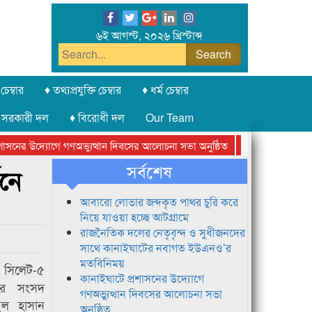
৬ই আগস্ট, ২০২৬ খ্রিস্টাব্দ
চেম্বার
♦ তথ্যপ্রযুক্তি চেম্বার
♦ ধর্ম চেম্বার
 সরকারী দল
♦ বিরোধী দল
Our Team
নের উদ্যোগে গণঅভ্যুত্থান দিবসের আলোচনা সভা অনুষ্ঠিত
সিলেট অনলাইন প্রেসক
সর্বশেষ
শনে
আবারো লোভার জব্দকৃত পাথর চুরি করে
নিয়ে যাওয়া হচ্ছে আটগ্রামে
রাজনৈতিক দলের নেতৃবৃন্দ ও সুধীজনদের
সাথে কানাইঘাটের নবাগত ইউএনও’র
মতবিনিময়
লেট-৫
কানাইঘাটে প্রশাসনের উদ্যোগে
নের সংসদ
গণঅভ্যুত্থান দিবসের আলোচনা সভা
ুল হাসান
অনুষ্ঠিত