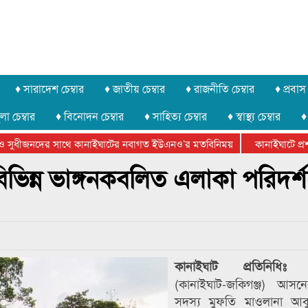
♦ সারাদেশ চেম্বার
♦ জাতীয় চেম্বার
♦ রাজনীতি চেম্বার
♦ প্রবাস 
লা চেম্বার
♦ বিনোদন চেম্বার
♦ সাহিত্য চেম্বার
♦ স্বাস্থ্য চেম্বার
♦
সুধীজনদের সাথে কানাইঘাটের নবাগত ইউএনও’র মতবিনিময়
কানাইঘাটে প্রশাস
টার ফেডারেশানের বিভাগীয় অভিনয় কর্মশালা সম্পন্ন
িভিন্ন ভাঙ্গনকবলিত এলাকা পরিদর্
সি
কানাইঘাট প্রতিনিধিঃ
(কানাইঘাট-জকিগঞ্জ) আস
সদস্য মুফতি মাওলানা আব