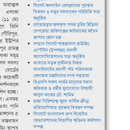
ারাত্মক
সিলেট অনলাইন প্রেসক্লাবের পুরস্কার
ু এলাকা
বিতরণ ও নতুন সদস্যদের পরিচিতি সভা
অনুষ্ঠিত
 (১১ মে)
লোভাছড়ার জব্দকৃত পাথর চুরির হিড়িক!
গে তিনি
বেপরোয়া জকিগঞ্জের আটগ্রামের অবৈধ
ৌরিপুর,
ক্রাশার জোন চক্র
দর ইউপির
লন্ডনে সিলেট শাহজালাল হাউজিং
 গ্রামস্থ
এস্টেটস (উপশহর) প্রবাসী
লাকা সমূহ
অ্যাসোসিয়েশনের সভা অনুষ্ঠিত
সদ সদস্য
কাতারে সড়ক দুর্ঘটনায় নিহত
 বোর্ডের
কানাইঘাটের প্রবাসী পাঁচ পরিবারকে
খেলাফত মজলিসের নগদ সহায়তা
ের কয়েকটি
বিএনপি সকল ধর্মের মানুষের সমান
দর্শনকালে
অধিকার ও ধর্মীয় মুল্যবোধে বিশ্বাসী:
িন হচ্ছে।
আবুল কাহের চৌ: শামিম
ারণ। এসময়
রাজা গিরিশচন্দ্র স্কুলে বার্ষিক ক্রীড়া
 এবং পানি
প্রতিযোগিতার পুরস্কার বিতরণ সম্পন্ন
ভাঙ্গনের ৫
সিলেটে বাংলাদেশ গ্রুপ থিয়েটার
 বাস্তবায়ন
ফেডারেশানের বিভাগীয় অভিনয় কর্মশালা
সম্পন্ন
ুমি) তাপস