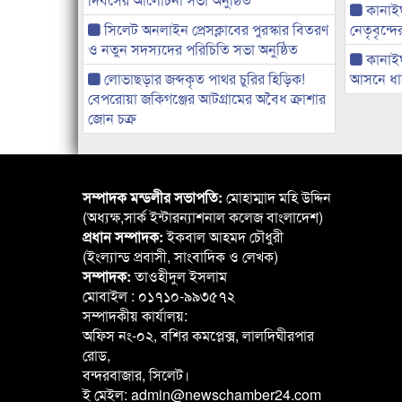
কানাইঘা
সিলেট অনলাইন প্রেসক্লাবের পুরস্কার বিতরণ
নেতৃবৃন্দ
ও নতুন সদস্যদের পরিচিতি সভা অনুষ্ঠিত
কানাই
লোভাছড়ার জব্দকৃত পাথর চুরির হিড়িক!
আসনে ধানে
বেপরোয়া জকিগঞ্জের আটগ্রামের অবৈধ ক্রাশার
জোন চক্র
সম্পাদক মন্ডলীর সভাপতি:
মোহাম্মাদ মহি উদ্দিন
(অধ্যক্ষ,সার্ক ইন্টারন্যাশনাল কলেজ বাংলাদেশ)
প্রধান সম্পাদক:
ইকবাল আহমদ চৌধুরী
(ইংল্যান্ড প্রবাসী, সাংবাদিক ও লেখক)
সম্পাদক:
তাওহীদুল ইসলাম
মোবাইল : ০১৭১০-৯৯৩৫৭২
সম্পাদকীয় কার্যালয়:
অফিস নং-০২, বশির কমপ্লেক্স, লালদিঘীরপার
রোড,
বন্দরবাজার, সিলেট।
ই মেইল: admin@newschamber24.com