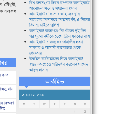
বিশ্ব জনসংখ্যা দিবস উপলক্ষে কানাইঘাটে
 চৌধুরী,
আলোচনা সভা ও সম্মাননা প্রদান
দক নজরুল
কানাইঘাটের কিশোর আহাদের খুনি
সায়েমের আদালতে আত্মসমর্পন, ৫ দিনের
রিমান্ড চাইবে পুলিশ
কানাইঘাট রাজাগঞ্জে নিখোঁজের দুই দিন
পর সুরমা নদীতে ভেসে উঠল যুবকের লাশ
কানাইঘাটে চাঞ্চল্যকর জাহাঙ্গীর হত্যা
মামলার ৩ আসামী কক্সবাজার থেকে
গ্রেফতার
উর্ধ্বতন কর্মকর্তাদের নিয়ে কানাইঘাট
খবর
স্বাস্থ্য কমপ্লেক্সে পরিদর্শন করলেন সাংসদ
আবুল হাসান
ি করে
আর্কাইভ
ভ্যুত্থান
AUGUST 2026
কার বিতরণ
M
T
W
T
F
S
S
্ঠিত
1
2