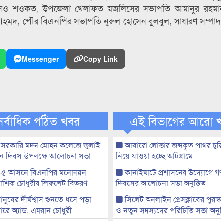
াটের এসও শওকত, উপজেলা খেলাফত মজলিসের সভাপতি আমানুর রহমান
হমদ, পৌর বিএনপির সভাপতি নুরুল হোসেন বুলবুল, সাধারণ সম্পা
Messenger
Copy Link
সর্বাধিক পঠিত খবর
এই বিভাগের আরো 
 সরকারি মদন মোহন কলেজে জুলাই
আবারো লোভার জব্দকৃত পাথর চুর
্থান দিবস উপলক্ষে আলোচনা সভা
নিয়ে যাওয়া হচ্ছে আটগ্রামে
-৫ আসনে বিএনপির মনোনয়ন
কানাইঘাটে প্রশাসনের উদ্যোগে গণঅ
ী আশিক চৌধুরীর লিফলেট বিতরণ
দিবসের আলোচনা সভা অনুষ্ঠিত
মানুষের দীর্ঘশ্বাস শুনতে ধসে পড়া
সিলেট অনলাইন প্রেসক্লাবের পুরস্
ারে অ্যাড. এমরান চৌধুরী
ও নতুন সদস্যদের পরিচিতি সভা অনুষ