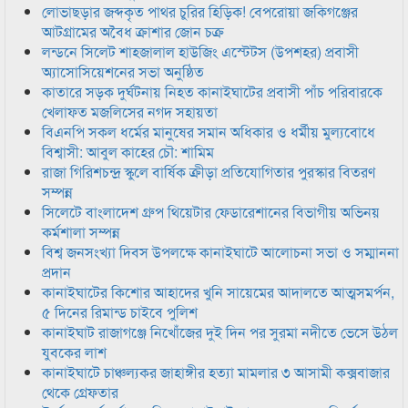
লোভাছড়ার জব্দকৃত পাথর চুরির হিড়িক! বেপরোয়া জকিগঞ্জের
আটগ্রামের অবৈধ ক্রাশার জোন চক্র
লন্ডনে সিলেট শাহজালাল হাউজিং এস্টেটস (উপশহর) প্রবাসী
অ্যাসোসিয়েশনের সভা অনুষ্ঠিত
কাতারে সড়ক দুর্ঘটনায় নিহত কানাইঘাটের প্রবাসী পাঁচ পরিবারকে
খেলাফত মজলিসের নগদ সহায়তা
বিএনপি সকল ধর্মের মানুষের সমান অধিকার ও ধর্মীয় মুল্যবোধে
বিশ্বাসী: আবুল কাহের চৌ: শামিম
রাজা গিরিশচন্দ্র স্কুলে বার্ষিক ক্রীড়া প্রতিযোগিতার পুরস্কার বিতরণ
সম্পন্ন
সিলেটে বাংলাদেশ গ্রুপ থিয়েটার ফেডারেশানের বিভাগীয় অভিনয়
কর্মশালা সম্পন্ন
বিশ্ব জনসংখ্যা দিবস উপলক্ষে কানাইঘাটে আলোচনা সভা ও সম্মাননা
প্রদান
কানাইঘাটের কিশোর আহাদের খুনি সায়েমের আদালতে আত্মসমর্পন,
৫ দিনের রিমান্ড চাইবে পুলিশ
কানাইঘাট রাজাগঞ্জে নিখোঁজের দুই দিন পর সুরমা নদীতে ভেসে উঠল
যুবকের লাশ
কানাইঘাটে চাঞ্চল্যকর জাহাঙ্গীর হত্যা মামলার ৩ আসামী কক্সবাজার
থেকে গ্রেফতার