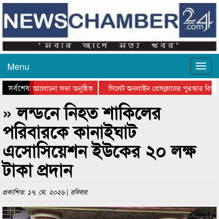
Menu
সর্বশেষ
থান দিবসের আলোচনা সভা অনুষ্ঠিত
সিলেট অনলাইন প্রেসক্লাবের পুরস্কার বিতরণ
আলোচনা সভা ও সম্মাননা প্রদান
কানাইঘাটের কিশোর আহাদের খুনি সায়েমের আ
» লন্ডনে নিহত শাকিলের
পরিবারকে কানাইঘাট
এসোসিয়েশন ইউকের ২০ লক্ষ
টাকা প্রদান
প্রকাশিত: ১৭. মে. ২০২৬ | রবিবার