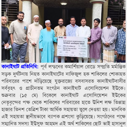
পূর্ব লন্ডনের কমার্শিয়াল রোডে সম্প্রতি মর্মান্তিক
কানাইঘাট প্রতিনিধি:
সড়ক দুর্ঘটনায় নিহত কানাইঘাটের নাফিজুল হক শাকিলের শোকাহত
পরিবারের পাশে দাঁড়িয়েছে যুক্তরাজ্যে বসবাসরত কানাইঘাটবাসীর
সর্ববৃহৎ ও প্রাচীনতম সংগঠন কানাইঘাট এসোসিয়েশন ইউকে।
শুক্রবার (১৫ মে) বিকেলে কানাইঘাট এসোসিয়েশন ইউকের
নেতৃবৃন্দের পক্ষ থেকে শাকিলের পরিবারের হাতে উনিশ লক্ষ তিপ্পান্ন
হাজার তিনশ তেত্রিশ টাকা আর্থিক সহায়তা তুলে দেওয়া হয়। মানবিক
এই সহায়তা স্থানীয়ভাবে ব্যাপক প্রশংসা কুড়িয়েছে। সংগঠনের পক্ষে
সম্মানিত সদস্য ইউসুফ আহমদ এই অর্থ শাকিলের ছোট ভাই হাসানুল