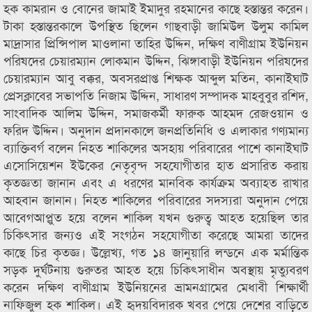
হক কামরান ও বোনের জামাই ইমাদুর রহমানের কাছে হস্তান্তর করেন।
টাকা হস্তান্তরকালে উপস্থিত ছিলেন গাছবাড়ী জামিউল উলুম কামিল
মাদ্রাসার প্রিন্সিপাল মাওলানা তাহির উদ্দিন, দক্ষিণ বাণীগ্রাম ইউনিয়ন
পরিষদের চেয়ারম্যান লোকমান উদ্দিন, ঝিঙ্গাবাড়ী ইউনিয়ন পরিষদের
চেয়ারম্যান আবু বক্কর, অবসরপ্রাপ্ত শিক্ষক আব্দুল মতিন, কানাইঘাট
প্রেসক্লাবের সভাপতি নিজাম উদ্দিন, সাধারণ সম্পাদক মাহবুবুর রশিদ,
সাংবাদিক আলিম উদ্দিন, সমাজকর্মী ফারুক আহমদ রেজওয়ান ও
ফরিদ উদ্দিন। অনুদান প্রদানকালে জনপ্রতিনিধি ও এলাকার গণ্যমান্য
ব্যাক্তিবর্গ বলেন নিহত শাকিলের অসহায় পরিবারের পাশে কানাইঘাট
এসোসিয়েশন ইউকের নেতৃবৃন্দ সহযোগীতার হাত প্রসারিত করায়
কৃতজ্ঞতা জানান এবং এ ধরণের মানবিক কার্যক্রম অব্যাহত রাখার
আহবান জানান। নিহত শাকিলের পরিবারের সদস্যরা অনুদান পেয়ে
আবেগআপ্লুত হয়ে বলেন শাকিল যখন গুরুত্ব আহত হয়েছিল তার
চিকিৎসার জন্যও এই সংগঠন সহযোগীতা করেছে আমরা তাদের
কাছে চির কৃতজ্ঞ। উল্লেখ্য, গত ১৪ জানুয়ারি লন্ডনে এক মর্মান্তিক
সড়ক দুর্ঘটনায় গুরুতর আহত হয়ে চিকিৎসাধীন অবস্থায় মৃত্যুবরণ
করেন দক্ষিণ বাণীগ্রাম ইউনিয়নের ভ্রামনগ্রামের মেধাবী শিক্ষার্থী
নাফিজুল হক শাকিল। এই হৃদয়বিদারক খবর পেয়ে দেশের বাড়িতে