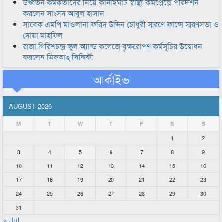
উর্ধ্বতন কর্মকর্তাদের নিয়ে কানাইঘাট স্বাস্থ্য কমপ্লেক্সে পরিদর্শন
করলেন সাংসদ আবুল হাসান
সাবেক এমপি মাওলানা ফরিদ উদ্দিন চৌধুরী স্মরণে ফ্রান্সে স্মরণসভা ও
দোয়া মাহফিল
রাজা গিরিশচন্দ্র স্কুল অ্যান্ড কলেজে বৃক্ষরোপণ কর্মসূচির উদ্বোধন
করলেন মিফতাহ্ সিদ্দিকী
আর্কাইভ
AUGUST 2026
M
T
W
T
F
S
S
1
2
3
4
5
6
7
8
9
10
11
12
13
14
15
16
17
18
19
20
21
22
23
24
25
26
27
28
29
30
31
« Jul