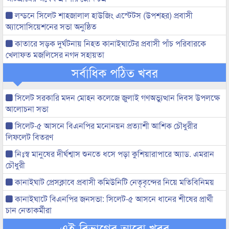
লন্ডনে সিলেট শাহজালাল হাউজিং এস্টেটস (উপশহর) প্রবাসী
অ্যাসোসিয়েশনের সভা অনুষ্ঠিত
কাতারে সড়ক দুর্ঘটনায় নিহত কানাইঘাটের প্রবাসী পাঁচ পরিবারকে
খেলাফত মজলিসের নগদ সহায়তা
সর্বাধিক পঠিত খবর
সিলেট সরকারি মদন মোহন কলেজে জুলাই গণঅভ্যুত্থান দিবস উপলক্ষে
আলোচনা সভা
সিলেট-৫ আসনে বিএনপির মনোনয়ন প্রত্যাশী আশিক চৌধুরীর
লিফলেট বিতরণ
নিঃস্ব মানুষের দীর্ঘশ্বাস শুনতে ধসে পড়া কুশিয়ারাপারে অ্যাড. এমরান
চৌধুরী
কানাইঘাট প্রেসক্লাবে প্রবাসী কমিউনিটি নেতৃবৃন্দের নিয়ে মতিবিনিময়
কানাইঘাটে বিএনপির জনসভা: সিলেট-৫ আসনে ধানের শীষের প্রার্থী
চান নেতাকর্মীরা
এই বিভাগের আরো খবর