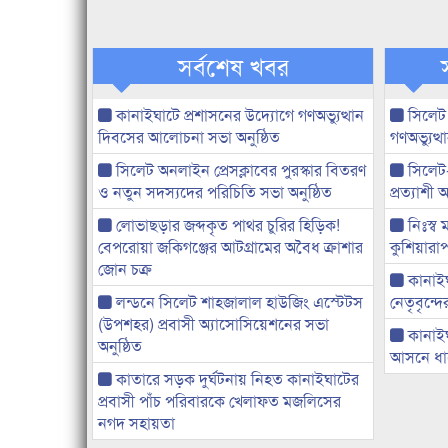
সর্বশেষ খবর
কানাইঘাটে প্রশাসনের উদ্যোগে গণঅভ্যুত্থান
সিলেট
দিবসের আলোচনা সভা অনুষ্ঠিত
গণঅভ্যুত
সিলেট অনলাইন প্রেসক্লাবের পুরস্কার বিতরণ
সিলেট
ও নতুন সদস্যদের পরিচিতি সভা অনুষ্ঠিত
প্রত্যাশ
লোভাছড়ার জব্দকৃত পাথর চুরির হিড়িক!
নিঃস্ব 
বেপরোয়া জকিগঞ্জের আটগ্রামের অবৈধ ক্রাশার
কুশিয়ারাপ
জোন চক্র
কানাইঘা
লন্ডনে সিলেট শাহজালাল হাউজিং এস্টেটস
নেতৃবৃন্দ
(উপশহর) প্রবাসী অ্যাসোসিয়েশনের সভা
কানাই
অনুষ্ঠিত
আসনে ধানে
কাতারে সড়ক দুর্ঘটনায় নিহত কানাইঘাটের
প্রবাসী পাঁচ পরিবারকে খেলাফত মজলিসের
নগদ সহায়তা