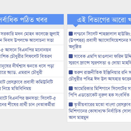
সর্বাধিক পঠিত খবর
এই বিভাগের আরো 
 সরকারি মদন মোহন কলেজে জুলাই
লন্ডনে সিলেট শাহজালাল হাউজিং
্থান দিবস উপলক্ষে আলোচনা সভা
(উপশহর) প্রবাসী অ্যাসোসিয়েশনের 
অনুষ্ঠিত
-৫ আসনে বিএনপির মনোনয়ন
ী আশিক চৌধুরীর লিফলেট বিতরণ
সাবেক এমপি মাওলানা ফরিদ উদ্দি
স্মরণে ফ্রান্সে স্মরণসভা ও দোয়া মাহ
মানুষের দীর্ঘশ্বাস শুনতে ধসে পড়া
ারে অ্যাড. এমরান চৌধুরী
তরুণ রাজনীতিক ইঞ্জিনিয়ার রনি
চৌধুরীর পবিত্র ঈদ উল আযহার শুভেচ্
ট প্রেসক্লাবে প্রবাসী কমিউনিটি
ের নিয়ে মতিবিনিময়
আমেরিকার মিশিগানে সিলেটের স
পিপি এডভোকেট নুরুল হক সংবর্ধিত
ঘাটে বিএনপির জনসভা: সিলেট-৫
র শীষের প্রার্থী চান নেতাকর্মীরা
তৃতীয়বারের মতো বাংলা প্রেসক্লাব
মিশিগানের কোষাধ্যক্ষ নির্বাচিত সো
আল মাহমুদ