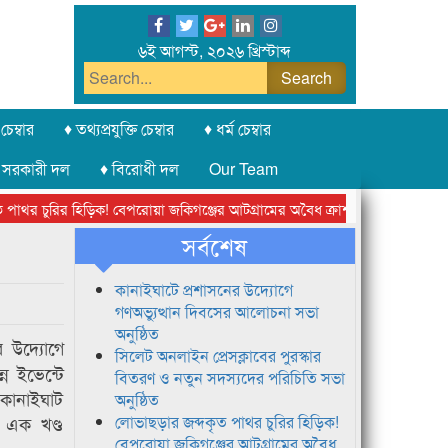
৬ই আগস্ট, ২০২৬ খ্রিস্টাব্দ
চেম্বার
♦ তথ্যপ্রযুক্তি চেম্বার
♦ ধর্ম চেম্বার
 সরকারী দল
♦ বিরোধী দল
Our Team
থর চুরির হিড়িক! বেপরোয়া জকিগঞ্জের আটগ্রামের অবৈধ ক্রাশার জোন চক্র
লন
সর্বশেষ
কানাইঘাটে প্রশাসনের উদ্যোগে
গণঅভ্যুত্থান দিবসের আলোচনা সভা
অনুষ্ঠিত
র উদ্যোগে
সিলেট অনলাইন প্রেসক্লাবের পুরস্কার
ন ইভেন্টে
বিতরণ ও নতুন সদস্যদের পরিচিতি সভা
 কানাইঘাট
অনুষ্ঠিত
ে এক খণ্ড
লোভাছড়ার জব্দকৃত পাথর চুরির হিড়িক!
বেপরোয়া জকিগঞ্জের আটগ্রামের অবৈধ