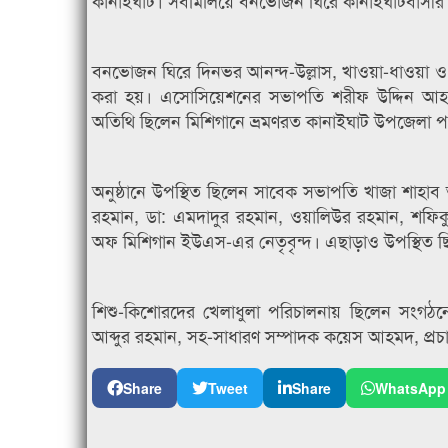
কানাইঘাট। সবমিলিয়ে বনভোজন ঘিরে কানাইঘাটবাসীর
বনভোজন ঘিরে দিনভর আনন্দ-উল্লাস, খাওয়া-ধাওয়া ও 
করা হয়। এসোসিয়েশনের সভাপতি শরীফ উদ্দিন আহমদ
অতিথি ছিলেন মিশিগানে ভ্রমণরত কানাইঘাট উপজেলা পর
অনুষ্ঠানে উপস্থিত ছিলেন সাবেক সভাপতি খাজা শাহা
রহমান, ডা: এমদাদুর রহমান, ওয়ালিউর রহমান, শফিকুল
অফ মিশিগান ইউএস-এর নেতৃবৃন্দ। এছাড়াও উপস্থিত ছিল
শিশু-কিশোরদের খেলাধুলা পরিচালনায় ছিলেন সংগঠনে
আব্দুর রহমান, সহ-সাধারণ সম্পাদক কয়েস আহমদ, প্রচ
Share
Tweet
Share
WhatsApp