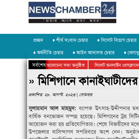
প্রচ্ছদ
♦ শীর্ষ সংবাদ চেম্বার
♦ সিলেট বিভাগ চেম্বার
♦ অর্থনীতি চেম্বার
♦ আইন আদালত চেম্বার
♦ খেলাধু
সর্বশেষ
গে গণঅভ্যুত্থান দিবসের আলোচনা সভা অনুষ্ঠিত
সিলেট অনলাইন প্রেসক্লাবের প
ষে কানাইঘাটে আলোচনা সভা ও সম্মাননা প্রদান
কানাইঘাটের কিশোর আহাদের খু
» মিশিগানে কানাইঘাটীদের
প্রকাশিত: ২৮. আগস্ট. ২০২৩ | সোমবার
ব্যাপক উৎসাহ-উদ্দীপনার মধ্
সুলায়মান আল মাহমুদ:
বার্ষিক বনভোজন সম্পন্ন হয়েছে। মিশিগানের ট্রয় সিটি
আয়োজন করা হয় প্রতিযোগিতার। শেষে বিজয়ীদের মধ্য
উপজেলার বাসিন্দাগণ সপরিবারে অংশ নেন। অনুষ্ঠান