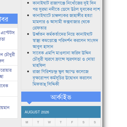
কানাইঘাট রাজাগঞ্জে নিখোঁজের দুই দিন
পর সুরমা নদীতে ভেসে উঠল যুবকের লাশ
কানাইঘাটে চাঞ্চল্যকর জাহাঙ্গীর হত্যা
খবর
মামলার ৩ আসামী কক্সবাজার থেকে
গ্রেফতার
 এস্টেটস
উর্ধ্বতন কর্মকর্তাদের নিয়ে কানাইঘাট
সভা
স্বাস্থ্য কমপ্লেক্সে পরিদর্শন করলেন সাংসদ
আবুল হাসান
সাবেক এমপি মাওলানা ফরিদ উদ্দিন
ন চৌধুরী
চৌধুরী স্মরণে ফ্রান্সে স্মরণসভা ও দোয়া
ফিল
মাহফিল
 সরোয়ার
রাজা গিরিশচন্দ্র স্কুল অ্যান্ড কলেজে
ছা
বৃক্ষরোপণ কর্মসূচির উদ্বোধন করলেন
মিফতাহ্ সিদ্দিকী
াবেক
আর্কাইভ
লায়মান
AUGUST 2026
M
T
W
T
F
S
S