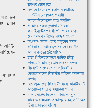
ক্রাশার জোন চক্র
লন্ডনে সিলেট শাহজালাল হাউজিং
এস্টেটস (উপশহর) প্রবাসী
নের আয়োজন
অ্যাসোসিয়েশনের সভা অনুষ্ঠিত
য় প্রধান
কাতারে সড়ক দুর্ঘটনায় নিহত
কানাইঘাটের প্রবাসী পাঁচ পরিবারকে
খেলাফত মজলিসের নগদ সহায়তা
বিএনপি সকল ধর্মের মানুষের সমান
্টা অলিউর
অধিকার ও ধর্মীয় মুল্যবোধে বিশ্বাসী:
এসোসিয়েশন
আবুল কাহের চৌ: শামিম
রাজা গিরিশচন্দ্র স্কুলে বার্ষিক ক্রীড়া
প্রতিযোগিতার পুরস্কার বিতরণ সম্পন্ন
সিলেটে বাংলাদেশ গ্রুপ থিয়েটার
ফেডারেশানের বিভাগীয় অভিনয় কর্মশালা
ক সম্পাদক
সম্পন্ন
ুখ।
বিশ্ব জনসংখ্যা দিবস উপলক্ষে কানাইঘাটে
আলোচনা সভা ও সম্মাননা প্রদান
কানাইঘাটের কিশোর আহাদের খুনি
সায়েমের আদালতে আত্মসমর্পন, ৫ দিনের
রিমান্ড চাইবে পুলিশ