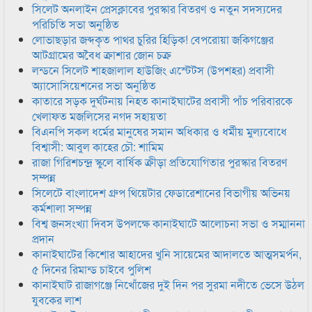
সিলেট অনলাইন প্রেসক্লাবের পুরস্কার বিতরণ ও নতুন সদস্যদের
পরিচিতি সভা অনুষ্ঠিত
লোভাছড়ার জব্দকৃত পাথর চুরির হিড়িক! বেপরোয়া জকিগঞ্জের
আটগ্রামের অবৈধ ক্রাশার জোন চক্র
লন্ডনে সিলেট শাহজালাল হাউজিং এস্টেটস (উপশহর) প্রবাসী
অ্যাসোসিয়েশনের সভা অনুষ্ঠিত
কাতারে সড়ক দুর্ঘটনায় নিহত কানাইঘাটের প্রবাসী পাঁচ পরিবারকে
খেলাফত মজলিসের নগদ সহায়তা
বিএনপি সকল ধর্মের মানুষের সমান অধিকার ও ধর্মীয় মুল্যবোধে
বিশ্বাসী: আবুল কাহের চৌ: শামিম
রাজা গিরিশচন্দ্র স্কুলে বার্ষিক ক্রীড়া প্রতিযোগিতার পুরস্কার বিতরণ
সম্পন্ন
সিলেটে বাংলাদেশ গ্রুপ থিয়েটার ফেডারেশানের বিভাগীয় অভিনয়
কর্মশালা সম্পন্ন
বিশ্ব জনসংখ্যা দিবস উপলক্ষে কানাইঘাটে আলোচনা সভা ও সম্মাননা
প্রদান
কানাইঘাটের কিশোর আহাদের খুনি সায়েমের আদালতে আত্মসমর্পন,
৫ দিনের রিমান্ড চাইবে পুলিশ
কানাইঘাট রাজাগঞ্জে নিখোঁজের দুই দিন পর সুরমা নদীতে ভেসে উঠল
যুবকের লাশ