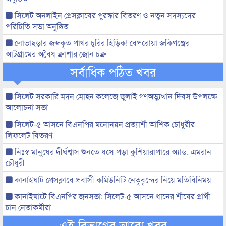
সিলেট অনলাইন প্রেসক্লাবের পুরস্কার বিতরণ ও নতুন সদস্যদের
পরিচিতি সভা অনুষ্ঠিত
লোভাছড়ার জব্দকৃত পাথর চুরির হিড়িক! বেপরোয়া জকিগঞ্জের
আটগ্রামের অবৈধ ক্রাশার জোন চক্র
সর্বাধিক পঠিত খবর
সিলেট সরকারি মদন মোহন কলেজে জুলাই গণঅভ্যুত্থান দিবস উপলক্ষে
আলোচনা সভা
সিলেট-৫ আসনে বিএনপির মনোনয়ন প্রত্যাশী আশিক চৌধুরীর
লিফলেট বিতরণ
নিঃস্ব মানুষের দীর্ঘশ্বাস শুনতে ধসে পড়া কুশিয়ারাপারে অ্যাড. এমরান
চৌধুরী
কানাইঘাট প্রেসক্লাবে প্রবাসী কমিউনিটি নেতৃবৃন্দের নিয়ে মতিবিনিময়
কানাইঘাটে বিএনপির জনসভা: সিলেট-৫ আসনে ধানের শীষের প্রার্থী
চান নেতাকর্মীরা
এই বিভাগের আরো খবর