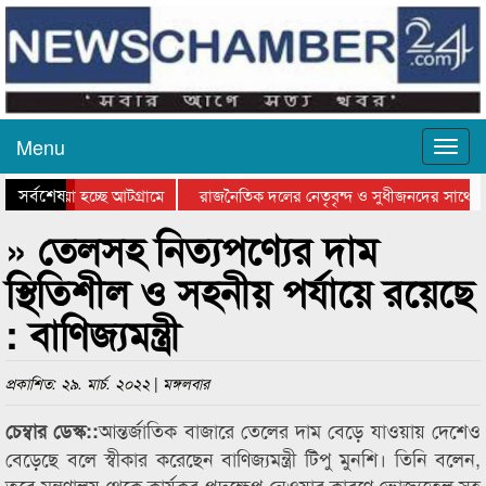
Menu
সর্বশেষ
ে যাওয়া হচ্ছে আটগ্রামে
রাজনৈতিক দলের নেতৃবৃন্দ ও সুধীজনদের সাথে ক
যোগিতার পুরস্কার বিতরণ সম্পন্ন
সিলেটে বাংলাদেশ গ্রুপ থিয়েটার ফেডারেশানের বিভ
» তেলসহ নিত্যপণ্যের দাম
স্থিতিশীল ও সহনীয় পর্যায়ে রয়েছে
: বাণিজ্যমন্ত্রী
প্রকাশিত: ২৯. মার্চ. ২০২২ | মঙ্গলবার
আন্তর্জাতিক বাজারে তেলের দাম বেড়ে যাওয়ায় দেশেও
চেম্বার ডেস্ক::
বেড়েছে বলে স্বীকার করেছেন বাণিজ্যমন্ত্রী টিপু মুনশি। তিনি বলেন,
তবে মন্ত্রণালয় থেকে কার্যকর পদক্ষেপ নেওয়ার কারণে ভোজ্যতেল সহ