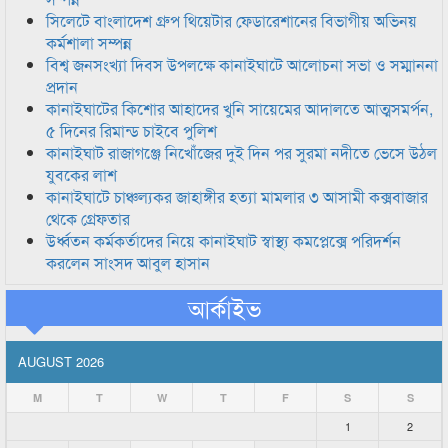
সিলেটে বাংলাদেশ গ্রুপ থিয়েটার ফেডারেশানের বিভাগীয় অভিনয়
কর্মশালা সম্পন্ন
বিশ্ব জনসংখ্যা দিবস উপলক্ষে কানাইঘাটে আলোচনা সভা ও সম্মাননা
প্রদান
কানাইঘাটের কিশোর আহাদের খুনি সায়েমের আদালতে আত্মসমর্পন,
৫ দিনের রিমান্ড চাইবে পুলিশ
কানাইঘাট রাজাগঞ্জে নিখোঁজের দুই দিন পর সুরমা নদীতে ভেসে উঠল
যুবকের লাশ
কানাইঘাটে চাঞ্চল্যকর জাহাঙ্গীর হত্যা মামলার ৩ আসামী কক্সবাজার
থেকে গ্রেফতার
উর্ধ্বতন কর্মকর্তাদের নিয়ে কানাইঘাট স্বাস্থ্য কমপ্লেক্সে পরিদর্শন
করলেন সাংসদ আবুল হাসান
আর্কাইভ
AUGUST 2026
M
T
W
T
F
S
S
1
2