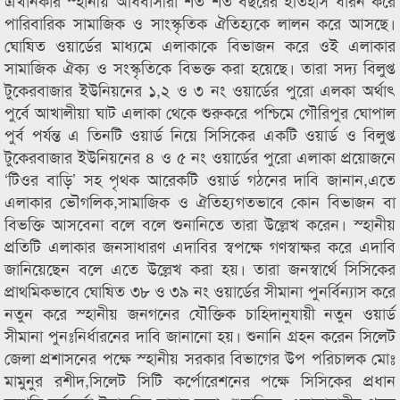
এখানকার স্হানীয় অধিবাসীরা শত শত বছরের ইতিহাস ধারন করে
পারিবারিক সামাজিক ও সাংস্কৃতিক ঐতিহ্যকে লালন করে আসছে।
ঘোষিত ওয়ার্ডের মাধ্যমে এলাকাকে বিভাজন করে ওই এলাকার
সামাজিক ঐক্য ও সংস্কৃতিকে বিভক্ত করা হয়েছে। তারা সদ্য বিলুপ্ত
টুকেরবাজার ইউনিয়নের ১,২ ও ৩ নং ওয়ার্ডের পুরো এলকা অর্থাৎ
পুর্বে আখালীয়া ঘাট এলাকা থেকে শুরুকরে পশ্চিমে গৌরিপুর ঘোপাল
পুর্ব পর্যন্ত এ তিনটি ওয়ার্ড নিয়ে সিসিকের একটি ওয়ার্ড ও বিলুপ্ত
টুকেরবাজার ইউনিয়নের ৪ ও ৫ নং ওয়ার্ডের পুরো এলাকা প্রয়োজনে
‘টিওর বাড়ি’ সহ পৃথক আরেকটি ওয়ার্ড গঠনের দাবি জানান,এতে
এলাকার ভৌগলিক,সামাজিক ও ঐতিহ্যগতভাবে কোন বিভাজন বা
বিভক্তি আসবেনা বলে বলে শুনানিতে তারা উল্লেখ করেন। স্হানীয়
প্রতিটি এলাকার জনসাধারণ এদাবির স্বপক্ষে গণস্বাক্ষর করে এদাবি
জানিয়েছেন বলে এতে উল্লেখ করা হয়। তারা জনস্বার্থে সিসিকের
প্রাথমিকভাবে ঘোষিত ৩৮ ও ৩৯ নং ওয়ার্ডের সীমানা পুনর্বিন্যাস করে
নতুন করে স্হানীয় জনগনের যৌক্তিক চাহিদানুযায়ী নতুন ওয়ার্ড
সীমানা পুনঃনির্ধারনের দাবি জানানো হয়। শুনানি গ্রহন করেন সিলেট
জেলা প্রশাসনের পক্ষে স্হানীয় সরকার বিভাগের উপ পরিচালক মোঃ
মামুনুর রশীদ,সিলেট সিটি কর্পোরেশনের পক্ষে সিসিকের প্রধান