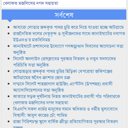
খেলাফত মজলিসের নগদ সহায়তা
সর্বশেষ
আবারো লোভার জব্দকৃত পাথর চুরি করে নিয়ে যাওয়া হচ্ছে আটগ্রামে
রাজনৈতিক দলের নেতৃবৃন্দ ও সুধীজনদের সাথে কানাইঘাটের নবাগত
ইউএনও’র মতবিনিময়
কানাইঘাটে প্রশাসনের উদ্যোগে গণঅভ্যুত্থান দিবসের আলোচনা সভা
অনুষ্ঠিত
সিলেট অনলাইন প্রেসক্লাবের পুরস্কার বিতরণ ও নতুন সদস্যদের
পরিচিতি সভা অনুষ্ঠিত
লোভাছড়ার জব্দকৃত পাথর চুরির হিড়িক! বেপরোয়া জকিগঞ্জের
আটগ্রামের অবৈধ ক্রাশার জোন চক্র
লন্ডনে সিলেট শাহজালাল হাউজিং এস্টেটস (উপশহর) প্রবাসী
অ্যাসোসিয়েশনের সভা অনুষ্ঠিত
কাতারে সড়ক দুর্ঘটনায় নিহত কানাইঘাটের প্রবাসী পাঁচ পরিবারকে
খেলাফত মজলিসের নগদ সহায়তা
বিএনপি সকল ধর্মের মানুষের সমান অধিকার ও ধর্মীয় মুল্যবোধে
বিশ্বাসী: আবুল কাহের চৌ: শামিম
রাজা গিরিশচন্দ্র স্কুলে বার্ষিক ক্রীড়া প্রতিযোগিতার পুরস্কার বিতরণ
সম্পন্ন