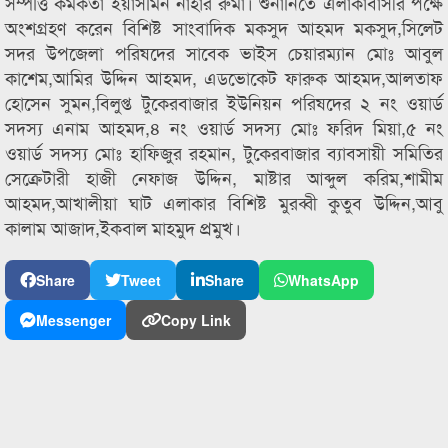
সম্পত্তি কর্মকর্তা ইয়াসমিন নাহার রুমা। শুনানিতে এলাকাবাসীর পক্ষে
অংশগ্রহণ করেন বিশিষ্ট সাংবাদিক মকসুদ আহমদ মকসুদ,সিলেট
সদর উপজেলা পরিষদের সাবেক ভাইস চেয়ারম্যান মোঃ আবুল
কাশেম,আমির উদ্দিন আহমদ, এডভোকেট ফারুক আহমদ,আলতাফ
হোসেন সুমন,বিলুপ্ত টুকেরবাজার ইউনিয়ন পরিষদের ২ নং ওয়ার্ড
সদস্য এনাম আহমদ,৪ নং ওয়ার্ড সদস্য মোঃ ফরিদ মিয়া,৫ নং
ওয়ার্ড সদস্য মোঃ হাফিজুর রহমান, টুকেরবাজার ব্যাবসায়ী সমিতির
সেক্রেটারী হাজী নেফাজ উদ্দিন, মাষ্টার আব্দুল করিম,শামীম
আহমদ,আখালীয়া ঘাট এলাকার বিশিষ্ট মুরব্বী কুতুব উদ্দিন,আবু
কালাম আজাদ,ইকবাল মাহমুদ প্রমুখ।
Share
Tweet
Share
WhatsApp
Messenger
Copy Link