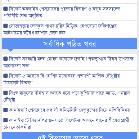
সিলেট অনলাইন প্রেসক্লাবের পুরস্কার বিতরণ ও নতুন সদস্যদের
পরিচিতি সভা অনুষ্ঠিত
লোভাছড়ার জব্দকৃত পাথর চুরির হিড়িক! বেপরোয়া জকিগঞ্জের
আটগ্রামের অবৈধ ক্রাশার জোন চক্র
সর্বাধিক পঠিত খবর
সিলেট সরকারি মদন মোহন কলেজে জুলাই গণঅভ্যুত্থান দিবস উপলক্ষে
আলোচনা সভা
সিলেট-৫ আসনে বিএনপির মনোনয়ন প্রত্যাশী আশিক চৌধুরীর
লিফলেট বিতরণ
নিঃস্ব মানুষের দীর্ঘশ্বাস শুনতে ধসে পড়া কুশিয়ারাপারে অ্যাড. এমরান
চৌধুরী
কানাইঘাট প্রেসক্লাবে প্রবাসী কমিউনিটি নেতৃবৃন্দের নিয়ে মতিবিনিময়
কানাইঘাটে বিএনপির জনসভা: সিলেট-৫ আসনে ধানের শীষের প্রার্থী
চান নেতাকর্মীরা
এই বিভাগের আরো খবর