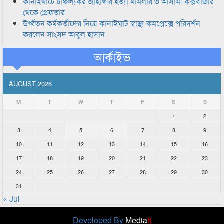
কানাইঘাটে চাঞ্চল্যকর জাহাঙ্গীর হত্যা মামলার ৩ আসামী কক্সবাজার
থেকে গ্রেফতার
উর্ধ্বতন কর্মকর্তাদের নিয়ে কানাইঘাট স্বাস্থ্য কমপ্লেক্সে পরিদর্শন
করলেন সাংসদ আবুল হাসান
আর্কাইভ
AUGUST 2026
M
T
W
T
F
S
S
1
2
3
4
5
6
7
8
9
10
11
12
13
14
15
16
17
18
19
20
21
22
23
24
25
26
27
28
29
30
31
« Jul
Developed By
Media
it