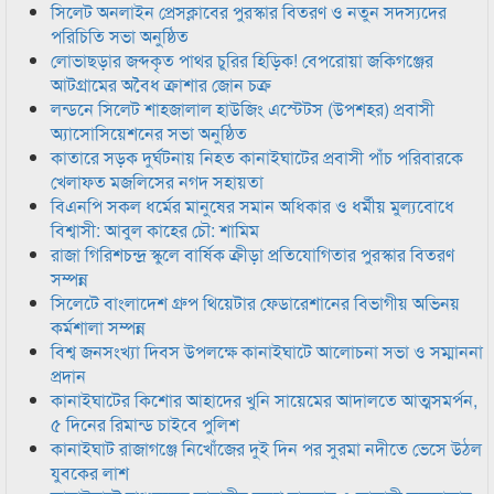
সিলেট অনলাইন প্রেসক্লাবের পুরস্কার বিতরণ ও নতুন সদস্যদের
পরিচিতি সভা অনুষ্ঠিত
লোভাছড়ার জব্দকৃত পাথর চুরির হিড়িক! বেপরোয়া জকিগঞ্জের
আটগ্রামের অবৈধ ক্রাশার জোন চক্র
লন্ডনে সিলেট শাহজালাল হাউজিং এস্টেটস (উপশহর) প্রবাসী
অ্যাসোসিয়েশনের সভা অনুষ্ঠিত
কাতারে সড়ক দুর্ঘটনায় নিহত কানাইঘাটের প্রবাসী পাঁচ পরিবারকে
খেলাফত মজলিসের নগদ সহায়তা
বিএনপি সকল ধর্মের মানুষের সমান অধিকার ও ধর্মীয় মুল্যবোধে
বিশ্বাসী: আবুল কাহের চৌ: শামিম
রাজা গিরিশচন্দ্র স্কুলে বার্ষিক ক্রীড়া প্রতিযোগিতার পুরস্কার বিতরণ
সম্পন্ন
সিলেটে বাংলাদেশ গ্রুপ থিয়েটার ফেডারেশানের বিভাগীয় অভিনয়
কর্মশালা সম্পন্ন
বিশ্ব জনসংখ্যা দিবস উপলক্ষে কানাইঘাটে আলোচনা সভা ও সম্মাননা
প্রদান
কানাইঘাটের কিশোর আহাদের খুনি সায়েমের আদালতে আত্মসমর্পন,
৫ দিনের রিমান্ড চাইবে পুলিশ
কানাইঘাট রাজাগঞ্জে নিখোঁজের দুই দিন পর সুরমা নদীতে ভেসে উঠল
যুবকের লাশ