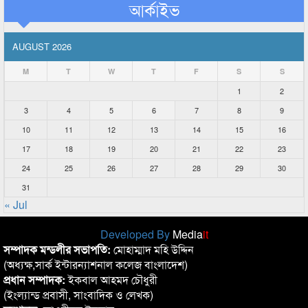
আর্কাইভ
AUGUST 2026
M
T
W
T
F
S
S
1
2
3
4
5
6
7
8
9
10
11
12
13
14
15
16
17
18
19
20
21
22
23
24
25
26
27
28
29
30
31
« Jul
Developed By
Media
it
সম্পাদক মন্ডলীর সভাপতি:
মোহাম্মাদ মহি উদ্দিন
(অধ্যক্ষ,সার্ক ইন্টারন্যাশনাল কলেজ বাংলাদেশ)
প্রধান সম্পাদক:
ইকবাল আহমদ চৌধুরী
(ইংল্যান্ড প্রবাসী, সাংবাদিক ও লেখক)