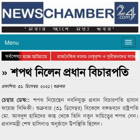
Menu
সর্বশেষ
য়ে যাওয়া হচ্ছে আটগ্রামে
রাজনৈতিক দলের নেতৃবৃন্দ ও সুধীজনদের সাথে ক
যোগিতার পুরস্কার বিতরণ সম্পন্ন
সিলেটে বাংলাদেশ গ্রুপ থিয়েটার ফেডারেশানের বি
» শপথ নিলেন প্রধান বিচারপতি
প্রকাশিত: ৩১. ডিসেম্বর. ২০২১ | শুক্রবার
শপথ নিয়েছেন নবনিযুক্ত প্রধান বিচারপতি হাসান
চেম্বার ডেস্ক::
ফয়েজ সিদ্দিকী। শুক্রবার (৩১ ডিসেম্বর) বিকেলে বঙ্গভবনে রাষ্ট্রপতি
মো. আবদুল হামিদের কাছ থেকে তিনি নতুন দায়িত্বের শপথ নেন।
প্রধানমন্ত্রী শেখ হাসিনাও অনুষ্ঠানে উপস্থিতি ছিলেন।