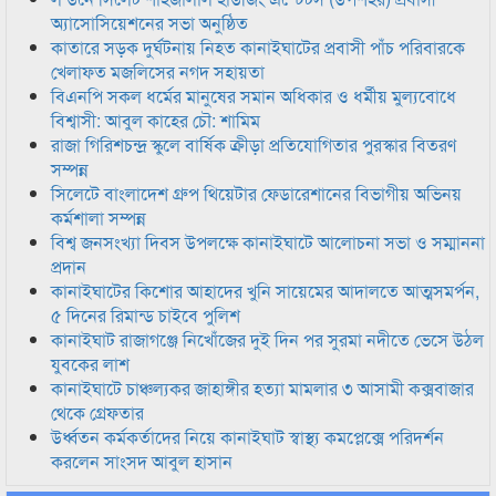
অ্যাসোসিয়েশনের সভা অনুষ্ঠিত
কাতারে সড়ক দুর্ঘটনায় নিহত কানাইঘাটের প্রবাসী পাঁচ পরিবারকে
খেলাফত মজলিসের নগদ সহায়তা
বিএনপি সকল ধর্মের মানুষের সমান অধিকার ও ধর্মীয় মুল্যবোধে
বিশ্বাসী: আবুল কাহের চৌ: শামিম
রাজা গিরিশচন্দ্র স্কুলে বার্ষিক ক্রীড়া প্রতিযোগিতার পুরস্কার বিতরণ
সম্পন্ন
সিলেটে বাংলাদেশ গ্রুপ থিয়েটার ফেডারেশানের বিভাগীয় অভিনয়
কর্মশালা সম্পন্ন
বিশ্ব জনসংখ্যা দিবস উপলক্ষে কানাইঘাটে আলোচনা সভা ও সম্মাননা
প্রদান
কানাইঘাটের কিশোর আহাদের খুনি সায়েমের আদালতে আত্মসমর্পন,
৫ দিনের রিমান্ড চাইবে পুলিশ
কানাইঘাট রাজাগঞ্জে নিখোঁজের দুই দিন পর সুরমা নদীতে ভেসে উঠল
যুবকের লাশ
কানাইঘাটে চাঞ্চল্যকর জাহাঙ্গীর হত্যা মামলার ৩ আসামী কক্সবাজার
থেকে গ্রেফতার
উর্ধ্বতন কর্মকর্তাদের নিয়ে কানাইঘাট স্বাস্থ্য কমপ্লেক্সে পরিদর্শন
করলেন সাংসদ আবুল হাসান