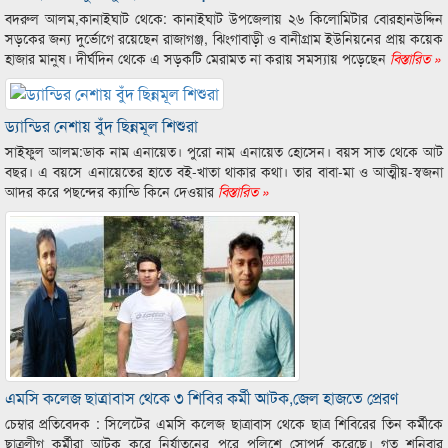
বদরুল আলম,কানাইঘাট থেকে: কানাইঘাট উপজেলায় ২৬ কিলোমিটার বোরহানউদ্দিন
সড়কের জন্য দুর্ভোগে রয়েছেন রাজাগঞ্জ, ঝিংগাবাড়ী ও বানীগ্রাম ইউনিয়নের প্রায় কয়েক
হাজার মানুষ। দীর্ঘদিন থেকে এ সড়কটি মেরামত না করায় সমস্যায় পড়েছেন
বিস্তারিত »
ড্যান্ডির নেশায় বুঁদ ছিন্নমূল শিশুরা
সাইফুল আলম:ডাক নাম এনায়েত। পুরো নাম এনায়েত হোসেন। বয়স সাত থেকে আট
বছর। এ বয়সে এনায়েতের হাতে বই-খাতা থাকার কথা। তার বাবা-মা ও আত্মীয়-স্বজনা
আদর করে পছন্দের ক্যান্ডি কিনে দেওয়ার
বিস্তারিত »
এমসি কলেজ ছাত্রাবাস থেকে ৩ শিবির কর্মী আটক,জেল হাজতে প্রেরণ
চেম্বার প্রতিবেদক : সিলেটের এমসি কলেজ ছাত্রাবাস থেকে ছাত্র শিবিরের তিন কর্মীকে
ছাত্রলীগ কর্মীরা আটক করে নির্যাতনের পরে পুলিশে সোপর্দ করেছে। গত শনিবার