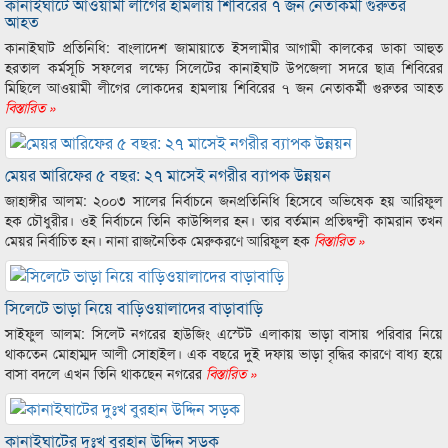
কানাইঘাটে আওয়ামী লীগের হামলায় শিবিরের ৭ জন নেতাকর্মী গুরুতর
আহত
কানাইঘাট প্রতিনিধি: বাংলাদেশ জামায়াতে ইসলামীর আগামী কালকের ডাকা আহুত
হরতাল কর্মসূচি সফলের লক্ষ্যে সিলেটের কানাইঘাট উপজেলা সদরে ছাত্র শিবিরের
মিছিলে আওয়ামী লীগের লোকদের হামলায় শিবিরের ৭ জন নেতাকর্মী গুরুতর আহত
বিস্তারিত »
মেয়র আরিফের ৫ বছর: ২৭ মাসেই নগরীর ব্যাপক উন্নয়ন
জাহাঙ্গীর আলম: ২০০৩ সালের নির্বাচনে জনপ্রতিনিধি হিসেবে অভিষেক হয় আরিফুল
হক চৌধুরীর। ওই নির্বাচনে তিনি কাউন্সিলর হন। তার বর্তমান প্রতিদ্বন্দ্বী কামরান তখন
মেয়র নির্বাচিত হন। নানা রাজনৈতিক মেরুকরণে আরিফুল হক
বিস্তারিত »
সিলেটে ভাড়া নিয়ে বাড়িওয়ালাদের বাড়াবাড়ি
সাইফুল আলম: সিলেট নগরের হাউজিং এস্টেট এলাকায় ভাড়া বাসায় পরিবার নিয়ে
থাকতেন মোহাম্মদ আলী সোহাইল। এক বছরে দুই দফায় ভাড়া বৃদ্ধির কারণে বাধ্য হয়ে
বাসা বদলে এখন তিনি থাকছেন নগরের
বিস্তারিত »
কানাইঘাটের দুঃখ বুরহান উদ্দিন সড়ক