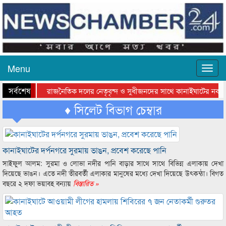
Menu
সর্বশেষ
রাজনৈতিক দলের নেতৃবৃন্দ ও সুধীজনদের সাথে কানাইঘাটের নবাগ
সিলেটে বাংলাদেশ গ্রুপ থিয়েটার ফেডারেশানের বিভাগীয় অভিনয় কর্মশা
♦ সিলেট বিভাগ চেম্বার
কানাইঘাটের দর্পনগরে সুরমায় ভাঙন, প্রবেশ করেছে পানি
সাইফুল আলম: সুরমা ও লোভা নদীর পানি বাড়ার সাথে সাথে বিভিন্ন এলাকায় দেখা
দিয়েছে ভাঙন। এতে নদী তীরবর্তী এলাকার মানুষের মধ্যে দেখা দিয়েছে উৎকন্ঠা। বিগত
বছরে ২ দফা ভয়াবহ বন্যায়
বিস্তারিত »